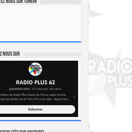
ez nous sur TuneIn
z nous sur