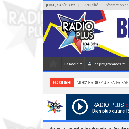
Actualité
Présentation de
JEUDI , 6 AOÛT 2026
La Radio
Les programmes
Flash info
AIDEZ RADIO PLUS EN FAISAN
RADIO PLUS
E
Bien plus qu'une 
Accueil
»
L'actualité de votre radio
»
Des place