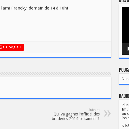
Nos a
 l’ami Francky, demain de 14 à 16h!
Lect
vidé
Google +
Podca
Nos 
Radio
Plus
fm ,
Suivant
ou s
Qui va gagner l’officiel des
ios 
braderies 2014 ce samedi ?
N'hé