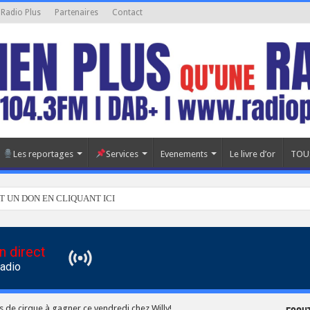
 Radio Plus
Partenaires
Contact
Les reportages
Services
Evenements
Le livre d’or
TOU
T UN DON EN CLIQUANT ICI
n direct
Radio
s de cirque à gagner ce vendredi chez Willy!