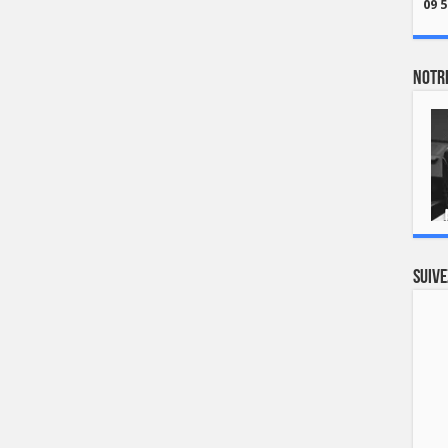
09 5
Notre
Suive