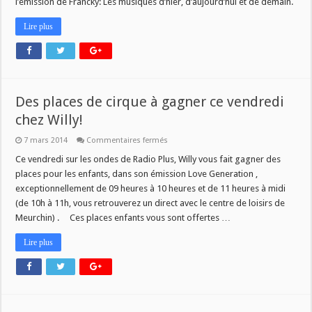
l’émission de Francky: Les musiques d’hier, d’aujourd’hui et de demain.
2014
ce
samedi
Lire plus
?
Des places de cirque à gagner ce vendredi
chez Willy!
sur
7 mars 2014
Commentaires fermés
Des
places
Ce vendredi sur les ondes de Radio Plus, Willy vous fait gagner des
de
places pour les enfants, dans son émission Love Generation ,
cirque
à
exceptionnellement de 09 heures à 10 heures et de 11 heures à midi
gagner
(de 10h à 11h, vous retrouverez un direct avec le centre de loisirs de
ce
vendredi
Meurchin) . Ces places enfants vous sont offertes …
chez
Willy!
Lire plus