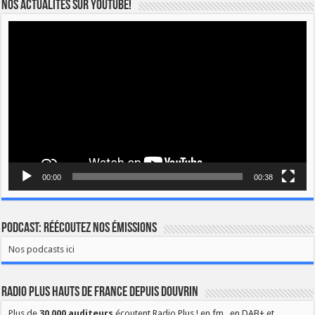
Nos actualités sur YOUTUBE!
Lecteur
vidéo
00:00
00:38
Podcast: Réécoutez nos émissions
Nos podcasts ici
Radio Plus Hauts de France depuis Douvrin
Plus de
30 000 auditeurs
écoutent Radio Plus ! en fm , en DAB+ et