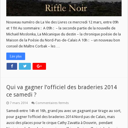
Nouveau numéro de La Vie des Livres ce mercredi 12 mars, entre 09h
et 11h! Au sommaire : A 09h : – la seconde partie de la nouvelle de
Michaël Moslonka, La Mécanique du destin – la chronique poésie de la
Maison de la Poésie du Nord-Pas-de-Calais A 10h : – un nouveau bon
conseil de Maître Corbak – les …
Lire plus
Qui va gagner l’officiel des braderies 2014
ce samedi ?
sur
7 mars 2014
Commentaires fermés
Qui
va
Samedi entre 14h et 16h, grand jeu avec un gagnant par tirage au sort,
gagner
pour gagner l’officiel des braderies 2014 Nord pas de Calais, mais
l’officiel
des
aussi des places pour le cirque Cathy Zavatta à Douvrin, pendant
braderies