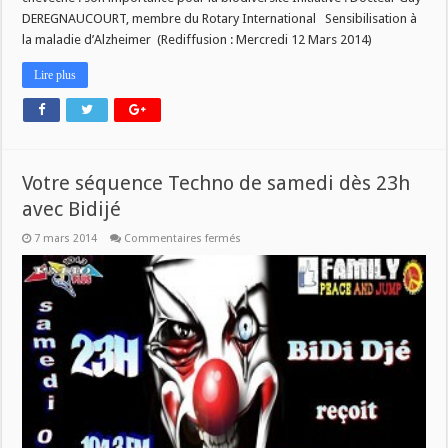
10
DEREGNAUCOURT, membre du Rotary International Sensibilisation à
Mars
à
la maladie d’Alzheimer (Rediffusion : Mercredi 12 Mars 2014)
9h
avec
Martine
Lire plus
voici
le
programme
Votre séquence Techno de samedi dès 23h
avec Bidijé
sur
7 mars 2014
Commentaires fermés
Votre
séquence
Techno
de
samedi
dès
23h
avec
Bidijé