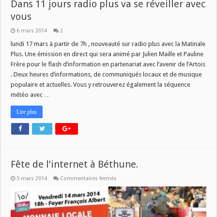
Dans 11 jours radio plus va se réveiller avec
vous
6 mars 2014
2
lundi 17 mars à partir de 7h , nouveauté sur radio plus avec la Matinale
Plus. Une émission en direct qui sera animé par Julien Maille et Pauline
Frère pour le flash d’information en partenariat avec l’avenir de l’Artois
. Deux heures d’informations, de communiqués locaux et de musique
populaire et actuelles. Vous y retrouverez également la séquence
météo avec …
Lire plus
Fête de l’internet à Béthune.
sur
5 mars 2014
Commentaires fermés
Fête
de
l’internet
à
Béthune.