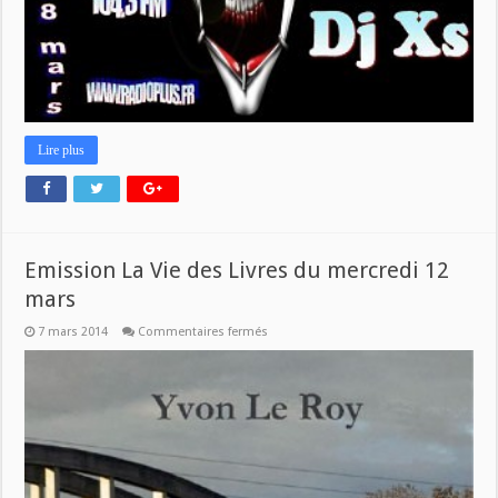
Lire plus
Emission La Vie des Livres du mercredi 12
mars
sur
7 mars 2014
Commentaires fermés
Emission
La
Vie
des
Livres
du
mercredi
12
mars