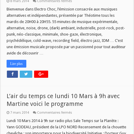
sur
8 mars 2014
Commentaires fermés
Electrochoc
chaque
Bienvenue dans Electro Choc, l’émission consacrée aux musiques
mardi
alternatives et indépendantes, présentée par Théotime tous les
dès
20h
mardis de 20H00 à 20H55. 55 minutes de musique expérimentale,
alternative, noise, drone, (dark) ambiant, industrielle, post-rock, post-
punk, néo-classique, minimale, shoe-gaze, électronique,
psychédélique, cold-wave, recording field, électro jazz, IDM … C’est
une émission musicale proposée par un passionné pour tout auditeur
avide de découvrir …
Lire plus
L’air du temps ce lundi 10 Mars à 9h avec
Martine voici le programme
sur
7 mars 2014
Commentaires fermés
L’air
du
Lundi 10 Mars 2014 à 9h sur radio plus Sale Temps sur la Planète :
temps
Yann GODEAU, président de la LPO NORD Recensement de la chouette
ce
lundi
chevêche : son importance pour la biodiversité Initiative : Docteur Guy