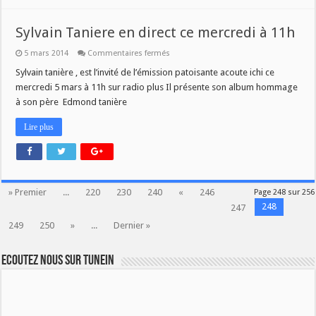
Sylvain Taniere en direct ce mercredi à 11h
sur
5 mars 2014
Commentaires fermés
Sylvain
Taniere
Sylvain tanière , est l’invité de l’émission patoisante acoute ichi ce
en
mercredi 5 mars à 11h sur radio plus Il présente son album hommage
direct
ce
à son père Edmond tanière
mercredi
à
11h
Lire plus
» Premier
...
220
230
240
«
246
Page 248 sur 256
248
247
249
250
»
...
Dernier »
Ecoutez nous sur TuneIn