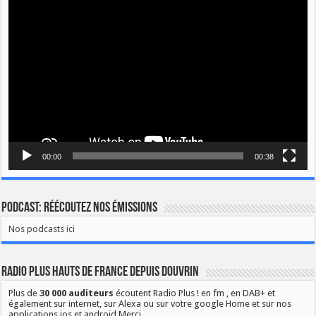
Lecteur
vidéo
00:00
00:38
Podcast: Réécoutez nos émissions
Nos podcasts ici
Radio Plus Hauts de France depuis Douvrin
Plus de
30 000 auditeurs
écoutent Radio Plus ! en fm , en DAB+ et
également sur internet, sur Alexa ou sur votre google Home et sur nos
applications ios et android Merci