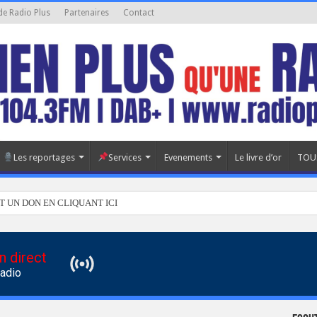
de Radio Plus
Partenaires
Contact
Les reportages
Services
Evenements
Le livre d’or
TOU
T UN DON EN CLIQUANT ICI
n direct
Radio