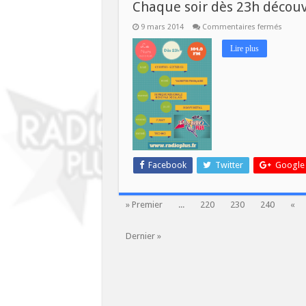
Chaque soir dès 23h découv
sur
9 mars 2014
Commentaires fermés
Chaqu
soir
Lire plus
dès
23h
découv
un
univer
musica
Facebook
Twitter
Google
» Premier
...
220
230
240
«
Dernier »