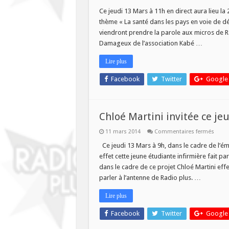
La
2ièm
Ce jeudi 13 Mars à 11h en direct aura lieu l
émis
thème « La santé dans les pays en voie de d
des
solida
viendront prendre la parole aux micros de Rad
au
Damageux de l’association Kabé …
delà
des
mots
Lire plus
Facebook
Twitter
Google
Chloé Martini invitée ce je
sur
11 mars 2014
Commentaires fermés
Chloé
Marti
Ce jeudi 13 Mars à 9h, dans le cadre de l’ém
invité
effet cette jeune étudiante infirmière fait p
ce
jeudi
dans le cadre de ce projet Chloé Martini ef
13
parler à l’antenne de Radio plus. …
Mars
à
9h
Lire plus
Facebook
Twitter
Google