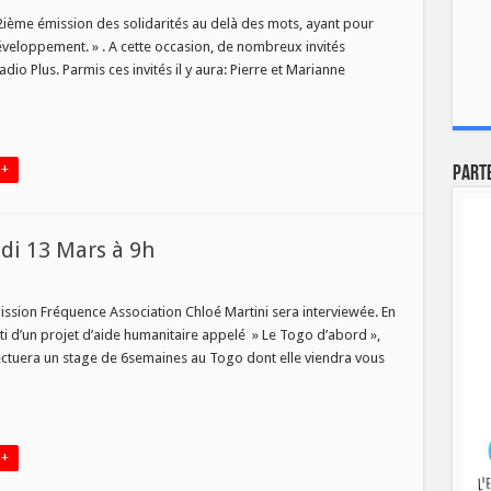
e
a 2ième émission des solidarités au delà des mots, ayant pour
sion
éveloppement. » . A cette occasion, de nombreux invités
rités
io Plus. Parmis ces invités il y aura: Pierre et Marianne
.
 +
Part
udi 13 Mars à 9h
ni
ission Fréquence Association Chloé Martini sera interviewée. En
e
arti d’un projet d’aide humanitaire appelé » Le Togo d’abord »,
fectuera un stage de 6semaines au Togo dont elle viendra vous
 +