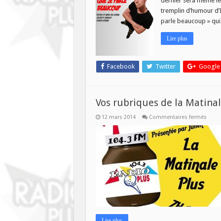
dernier sera même le 
Humo
tremplin d’humour d’I
Plus
parle beaucoup » qui 
Lire plus
Facebook
Twitter
Google
Vos rubriques de la Matinal
sur
12 mars 2014
Commentaires fermés
Vos
rubri
de
la
Matin
Plus
Lire plus