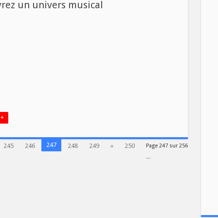
rez un univers musical
e
rez
s
l
 +
247
245
246
248
249
»
250
Page 247 sur 256
...