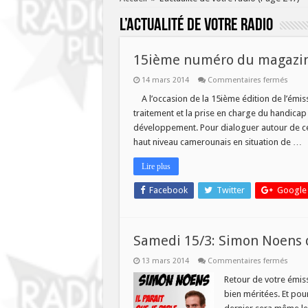
L’actualité de votre radio
15ième numéro du magazine
sur
14 mars 2014
Commentaires fermés
15iè
numé
A l’occasion de la 15ième édition de l’émiss
du
traitement et la prise en charge du handicap
maga
le
développement. Pour dialoguer autour de ce su
handi
haut niveau camerounais en situation de …
aujou
Lire plus
Facebook
Twitter
Google
Samedi 15/3: Simon Noens
sur
13 mars 2014
Commentaires fermés
Same
15/3:
Retour de votre émis
Simo
bien méritées. Et pou
Noen
dans