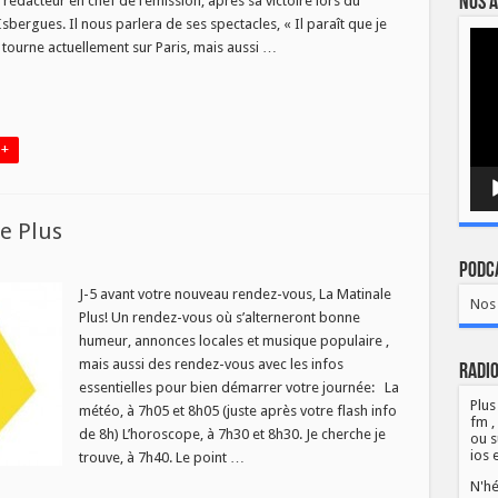
Nos a
rédacteur en chef de l’émission, après sa victoire lors du
ur
sbergues. Il nous parlera de ses spectacles, « Il paraît que je
Lect
tourne actuellement sur Paris, mais aussi …
vidé
 +
e Plus
Podca
ques
J-5 avant votre nouveau rendez-vous, La Matinale
Nos 
Plus! Un rendez-vous où s’alterneront bonne
ale
humeur, annonces locales et musique populaire ,
mais aussi des rendez-vous avec les infos
Radio
essentielles pour bien démarrer votre journée: La
Plus
météo, à 7h05 et 8h05 (juste après votre flash info
fm ,
de 8h) L’horoscope, à 7h30 et 8h30. Je cherche je
ou s
ios 
trouve, à 7h40. Le point …
N'hé