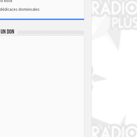
bo Rock
dédicaces dominicales
 UN DON