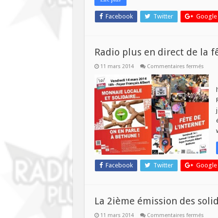
Facebook
Twitter
Google
Radio plus en direct de la fê
sur
11 mars 2014
Commentaires fermés
Radio
plus
en
direct
de
la
fête
de
L’inte
!
Facebook
Twitter
Google
La 2ième émission des solid
sur
11 mars 2014
Commentaires fermés