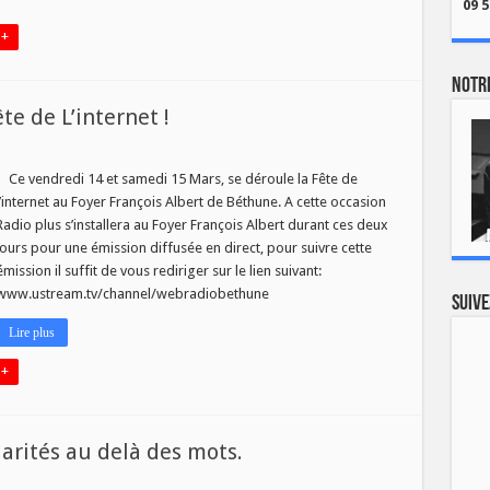
09 5
 +
Notre
te de L’internet !
Ce vendredi 14 et samedi 15 Mars, se déroule la Fête de
l’internet au Foyer François Albert de Béthune. A cette occasion
Radio plus s’installera au Foyer François Albert durant ces deux
jours pour une émission diffusée en direct, pour suivre cette
émission il suffit de vous rediriger sur le lien suivant:
rnet
www.ustream.tv/channel/webradiobethune
Suive
Lire plus
 +
arités au delà des mots.