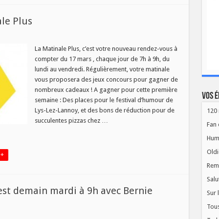
le Plus
aux
La Matinale Plus, c’est votre nouveau rendez-vous à
compter du 17 mars , chaque jour de 7h à 9h, du
ale
lundi au vendredi. Régulièrement, votre matinale
vous proposera des jeux concours pour gagner de
nombreux cadeaux ! A gagner pour cette première
Vos é
semaine : Des places pour le festival d’humour de
Lys-Lez-Lannoy, et des bons de réduction pour de
120 
succulentes pizzas chez …
Fan 
Hum
Oldi
 +
Rem
Salu
’est demain mardi à 9h avec Bernie
Sur 
Tous
oise