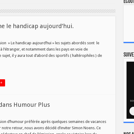
Ecout
 le handicap aujourd’hui.
me
ro
ion » Le handicap aujourd’hui » les sujets abordés sont le
 à l’étranger, et notamment dans les pays en voie de
zine
Suive
jet, il y aura tout d’abord des sportifs ( haltérophiles ) de
cap
rd’hui.
 +
 dans Humour Plus
di
sion d’humour préférée après quelques semaines de vacances
n
r notre retour, nous avons décidé d’inviter Simon Noens. Ce
s