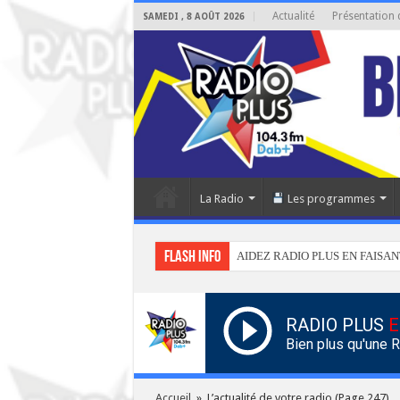
Actualité
Présentation 
SAMEDI , 8 AOÛT 2026
La Radio
Les programmes
Flash info
AIDEZ RADIO PLUS EN FAISAN
RADIO PLUS
E
Bien plus qu'une 
Accueil
»
L’actualité de votre radio
(Page 247)