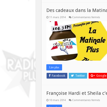
Des cadeaux dans la Matina
sur
11 mars 2014
Commentaires fermés
Des
cade
dans
la
Matin
Plus
Lire plus
Facebook
Twitter
Google
Françoise Hardi et Sheila c
sur
10 mars 2014
Commentaires fermés
Franç
Hardi