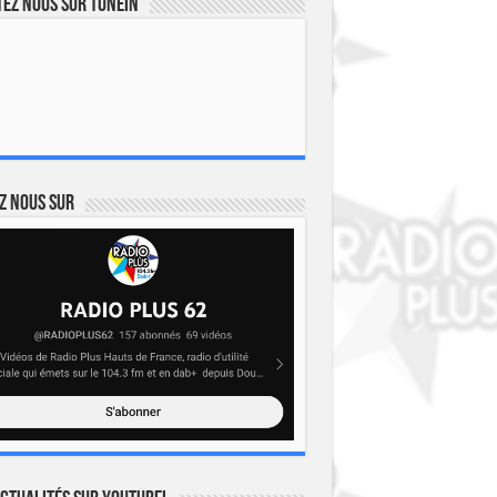
ez nous sur TuneIn
z nous sur