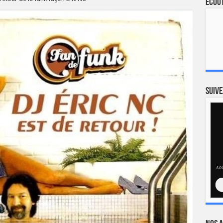
Ecout
Suive