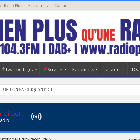
de Radio Plus
Partenaires
Contact
Les reportages
Services
Evenements
Le livre d’or
TOU
T UN DON EN CLIQUANT ICI
n direct
Radio
 retour de la funk façon Eric NC