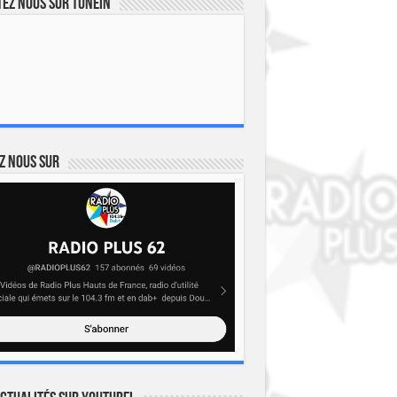
ez nous sur TuneIn
z nous sur