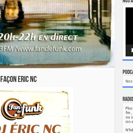
Nos a
Lect
vidé
Podca
 façon Eric NC
Nos 
Radio
Plus
fm ,
ou s
ios 
N'hé