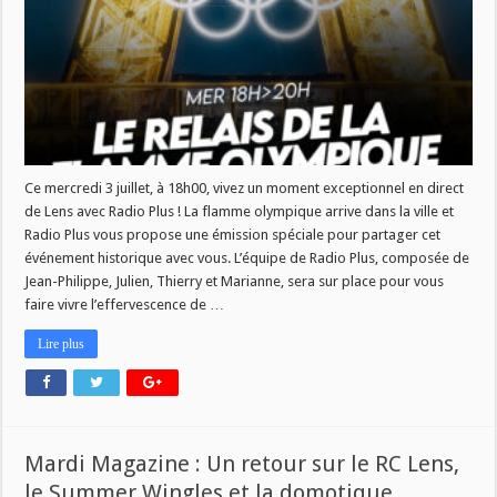
:
Ne
manquez
pas
l’événement
en
direct
sur
Radio
Plus
!
Ce mercredi 3 juillet, à 18h00, vivez un moment exceptionnel en direct
de Lens avec Radio Plus ! La flamme olympique arrive dans la ville et
Radio Plus vous propose une émission spéciale pour partager cet
événement historique avec vous. L’équipe de Radio Plus, composée de
Jean-Philippe, Julien, Thierry et Marianne, sera sur place pour vous
faire vivre l’effervescence de …
Lire plus
Mardi Magazine : Un retour sur le RC Lens,
le Summer Wingles et la domotique