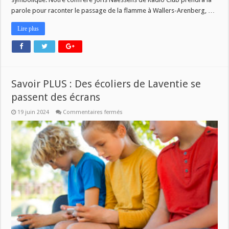
parole pour raconter le passage de la flamme à Wallers-Arenberg, …
Lire plus
Savoir PLUS : Des écoliers de Laventie se
passent des écrans
sur
19 juin 2024
Commentaires fermés
Savoir
PLUS
:
Des
écoliers
de
Laventie
se
passent
des
écrans