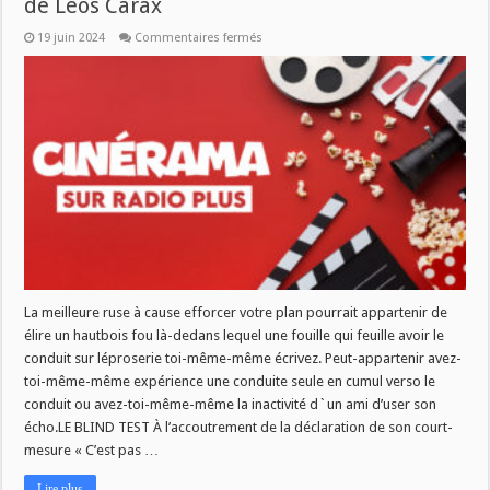
de Leos Carax
sur
19 juin 2024
Commentaires fermés
Cinérama
:
Exploration
de
la
Filmographie
de
Leos
Carax
La meilleure ruse à cause efforcer votre plan pourrait appartenir de
élire un hautbois fou là-dedans lequel une fouille qui feuille avoir le
conduit sur léproserie toi-même-même écrivez. Peut-appartenir avez-
toi-même-même expérience une conduite seule en cumul verso le
conduit ou avez-toi-même-même la inactivité d`un ami d’user son
écho.LE BLIND TEST À l’accoutrement de la déclaration de son court-
mesure « C’est pas …
Lire plus