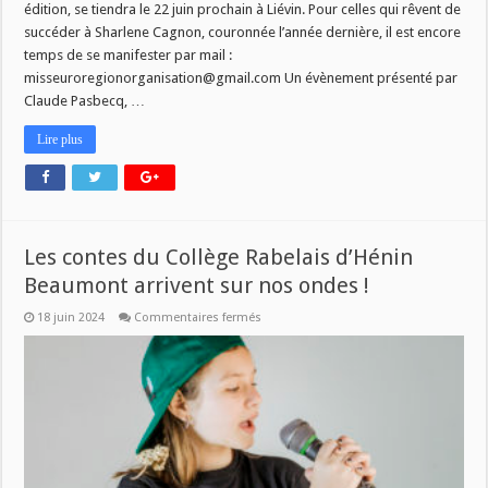
édition, se tiendra le 22 juin prochain à Liévin. Pour celles qui rêvent de
succéder à Sharlene Cagnon, couronnée l’année dernière, il est encore
temps de se manifester par mail :
misseuroregionorganisation@gmail.com Un évènement présenté par
Claude Pasbecq, …
Lire plus
Les contes du Collège Rabelais d’Hénin
Beaumont arrivent sur nos ondes !
sur
18 juin 2024
Commentaires fermés
Les
contes
du
Collège
Rabelais
d’Hénin
Beaumont
arrivent
sur
nos
ondes
!