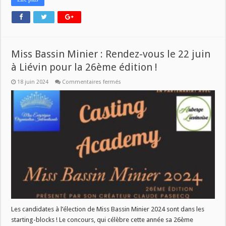
Miss Bassin Minier : Rendez-vous le 22 juin
à Liévin pour la 26ème édition !
sur
18 juin 2024
Commentaires fermés
Miss
Bassin
Minier
:
Rendez-
vous
le
22
juin
à
Liévin
pour
la
26ème
édition
!
Les candidates à l’élection de Miss Bassin Minier 2024 sont dans les
starting-blocks ! Le concours, qui célèbre cette année sa 26ème