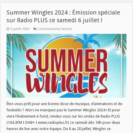
Summer Wingles 2024 : Émission spéciale
sur Radio PLUS ce samedi 6 juillet !
sur
5 juillet 2024
Commentaires fermés
Summer
Wingles
2024
:
Émission
spéciale
sur
Radio
PLUS
ce
samedi
6
juillet
!
Êtes-vous prêt pour une bonne dose de musique, d’animations et de
festivités ? Alors ne manquez pas le Summer Wingles 2024 ! Et pour
vivre l’événement à fond, rendez-vous sur les ondes de Radio PLUS
(104.3FM I DAB+ I www.radioplus.fr) ce samedi dès 16h pour deux
heures de live avec notre équipe. Du 6 au 20 juillet, Wingles se