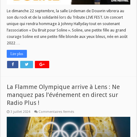
Le dimanche 22 septembre, la salle Lirdeman de Douvrin vibrera au
son du rock et de la solidarité lors du Tribute LIVE FEST. Un concert
unique qui rendra hommage à Johnny Hallyday tout en soutenant
l’association « Du Bruit pour Soline ». Soline, une petite fille au grand
courage Soline est une petite fille blonde aux yeux bleus, née en août
2022 …
Lire plus
La Flamme Olympique arrive à Lens : Ne
manquez pas l’événement en direct sur
Radio Plus !
sur
3 juillet 2024
Commentaires fermés
La
Flamme
Olympique
arrive
à
Lens