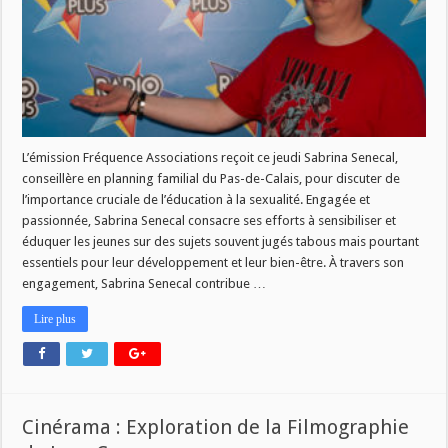
avec
Sabrina
Senecal,
Conseillère
en
Planning
Familial
du
Pas-
de-
Calais
L’émission Fréquence Associations reçoit ce jeudi Sabrina Senecal,
conseillère en planning familial du Pas-de-Calais, pour discuter de
l’importance cruciale de l’éducation à la sexualité. Engagée et
passionnée, Sabrina Senecal consacre ses efforts à sensibiliser et
éduquer les jeunes sur des sujets souvent jugés tabous mais pourtant
essentiels pour leur développement et leur bien-être. À travers son
engagement, Sabrina Senecal contribue …
Lire plus
Cinérama : Exploration de la Filmographie