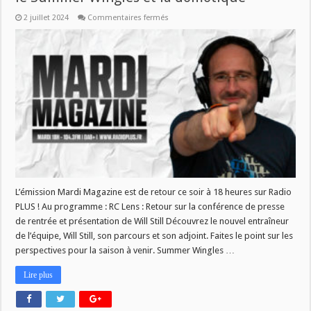
sur
2 juillet 2024
Commentaires fermés
Mardi
Magazine
:
Un
retour
sur
le
RC
Lens,
le
Summer
Wingles
et
la
domotique
L’émission Mardi Magazine est de retour ce soir à 18 heures sur Radio
PLUS ! Au programme : RC Lens : Retour sur la conférence de presse
de rentrée et présentation de Will Still Découvrez le nouvel entraîneur
de l’équipe, Will Still, son parcours et son adjoint. Faites le point sur les
perspectives pour la saison à venir. Summer Wingles …
Lire plus