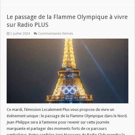
Le passage de la Flamme Olympique à vivre
sur Radio PLUS
sur
2 juillet 2024
Commentaires fermés
Le
passage
de
la
Flamme
Olympique
à
vivre
sur
Radio
PLUS
Ce mardi, l’émission Localement Plus vous propose de vivre un
événement unique : le passage de la Flamme Olympique dans le Nord.
Jean-Philippe sera à l’antenne pour revenir sur cette journée
marquante et partager des moments forts de ce parcours
symbolique. Notre confrère Joris Naessens de Radio Club prendra la