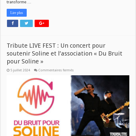
transforme …
Lire plus
Tribute LIVE FEST : Un concert pour
soutenir Soline et l’association « Du Bruit
pour Soline »
sur
5 juillet 2024
Commentaires fermés
Tribute
LIVE
FEST
:
Un
concert
pour
soutenir
Soline
et
l’association
« Du
Bruit
pour
Soline »