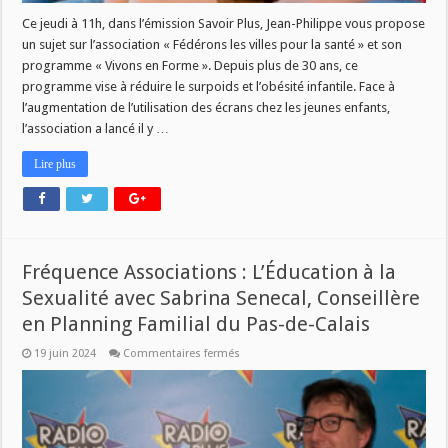
Ce jeudi à 11h, dans l’émission Savoir Plus, Jean-Philippe vous propose
un sujet sur l’association « Fédérons les villes pour la santé » et son
programme « Vivons en Forme ». Depuis plus de 30 ans, ce
programme vise à réduire le surpoids et l’obésité infantile. Face à
l’augmentation de l’utilisation des écrans chez les jeunes enfants,
l’association a lancé il y …
Lire plus
Fréquence Associations : L’Éducation à la
Sexualité avec Sabrina Senecal, Conseillère
en Planning Familial du Pas-de-Calais
sur
19 juin 2024
Commentaires fermés
Fréquence
Associations
:
L’Éducation
à
la
Sexualité