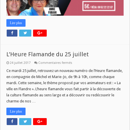
Lire plus
L’Heure Flamande du 25 juillet
sur
24 juillet 2017
Commentaires fermés
L’Heure
Flamande
Ce mardi 25 juillet, retrouvez un nouveau numéro de l’Heure flamande,
du
en compagnie de Michel et Marie-Jo, de 9h à 10h, comme chaque
25
juillet
mardi. Cette semaine, le thème proposé par vos animateurs est : « La
ville en Flandre ». L’heure flamande vous fait partir à la découverte de
la culture flamande au sens large et a découvrir ou redécouvrir le
charme de nos …
Lire plus