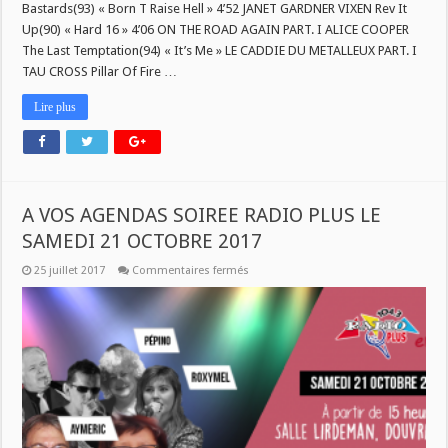
Juillet
Bastards(93) « Born T Raise Hell » 4’52 JANET GARDNER VIXEN Rev It
2017
Up(90) « Hard 16 » 4’06 ON THE ROAD AGAIN PART. I ALICE COOPER
The Last Temptation(94) « It’s Me » LE CADDIE DU METALLEUX PART. I
TAU CROSS Pillar Of Fire …
Lire plus
A VOS AGENDAS SOIREE RADIO PLUS LE
SAMEDI 21 OCTOBRE 2017
sur
25 juillet 2017
Commentaires fermés
A
VOS
AGENDAS
SOIREE
RADIO
PLUS
LE
SAMEDI
21
OCTOBRE
2017