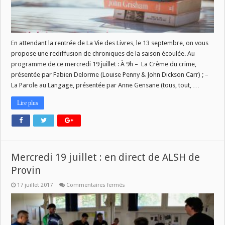
En attendant la rentrée de La Vie des Livres, le 13 septembre, on vous
propose une rediffusion de chroniques de la saison écoulée. Au
programme de ce mercredi 19 juillet : À 9h – La Crème du crime,
présentée par Fabien Delorme (Louise Penny & John Dickson Carr) ; –
La Parole au Langage, présentée par Anne Gensane (tous, tout, …
Lire plus
Mercredi 19 juillet : en direct de ALSH de
Provin
sur
17 juillet 2017
Commentaires fermés
Mercredi
19
juillet
:
en
direct