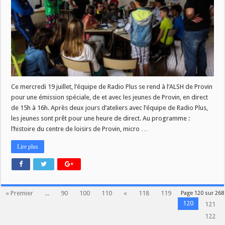
de
ALSH
de
Provin
Ce mercredi 19 juillet, l’équipe de Radio Plus se rend à l’ALSH de Provin
pour une émission spéciale, de et avec les jeunes de Provin, en direct
de 15h à 16h. Après deux jours d’ateliers avec l’équipe de Radio Plus,
les jeunes sont prêt pour une heure de direct. Au programme :
l’histoire du centre de loisirs de Provin, micro …
Lire plus
» Premier
...
90
100
110
«
118
119
Page 120 sur 268
120
121
122