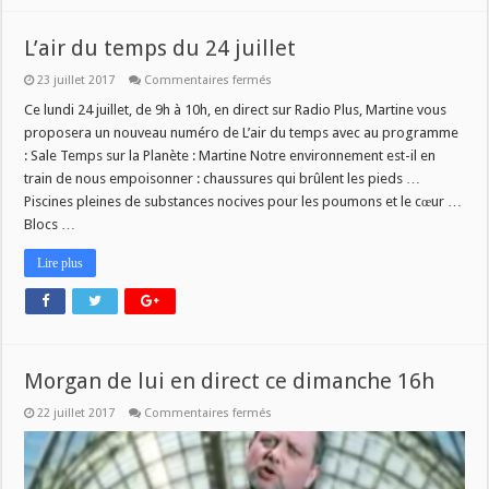
L’air du temps du 24 juillet
sur
23 juillet 2017
Commentaires fermés
L’air
du
Ce lundi 24 juillet, de 9h à 10h, en direct sur Radio Plus, Martine vous
temps
proposera un nouveau numéro de L’air du temps avec au programme
du
24
: Sale Temps sur la Planète : Martine Notre environnement est-il en
juillet
train de nous empoisonner : chaussures qui brûlent les pieds …
Piscines pleines de substances nocives pour les poumons et le cœur …
Blocs …
Lire plus
Morgan de lui en direct ce dimanche 16h
sur
22 juillet 2017
Commentaires fermés
Morgan
de
lui
en
direct