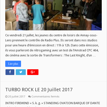
centre
de
loisirs
de
Annay-
sous-
Lens
Ce vendredi 21 juillet, les jeunes du centre de loisirs de Annay-sous-
Lens prennent le contrôle de Radio Plus. Ils seront dans nos studios
pour une heure d’émission en direct : 11h à 12h. Dans cette émission,
ils vous parleront de rétrogaming avec un test de l’Amstrad CPC 464,
de cinéma avec la sortie de Transformers : The Last Knight, d’un …
Lire plus
TURBO ROCK LE 20 Juillet 2017
sur
20 juillet 2017
Commentaires fermés
TURBO
ROCK
INTRO FIREWIND « S. k. g. » STANDING OVATION BARQUE OF DANTE
LE