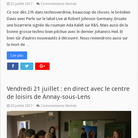
sur
22 juillet 2017
Commentaires fermés
Technoverdrive
22
Ce soir dès 21h dans technoverdrive, beaucoup de choses. le brésilien
juillet
Davis avec Perle sur le label Live at Robert Johnson Germany. Ensuite
21h
une bizarrerie signée du roumain Ada Kaleh sur R&S. Mais aussi de la
bonne grosse techno bien pêchue avec le dernier Johaness Heil. Et
bien sûr d’autres nouveautés à découvrir. Nous reviendrons aussi sur
la mort de …
Lire plus
Vendredi 21 juillet : en direct avec le centre
de loisirs de Annay-sous-Lens
sur
20 juillet 2017
Commentaires fermés
Vendredi
21
juillet
:
en
direct
avec
le