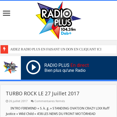
AIDEZ RADIO PLUS EN FAISANT UN DON EN CLIQUANT ICI
RADIO PLUS
En direct
Bien plus qu'une Radio
TURBO ROCK LE 27 Juillet 2017
sur
26 juillet 2017
Commentaires fermés
TURBO
ROCK
INTRO FIREWIND « S. k. g. » STANDING OVATION CRAZY LIXX Ruff
LE
Justice « Wild Child » 4’38 LES NEWS DU FRONT MOTÖRHEAD
27