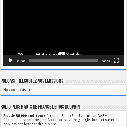
vidéo
00:00
00:38
Podcast: Réécoutez nos émissions
Nos podcasts ici
Radio Plus Hauts de France depuis Douvrin
Plus de
30 000 auditeurs
écoutent Radio Plus ! en fm , en DAB+ et
également sur internet, sur Alexa ou sur votre google Home et sur nos
applications ios et android Merci