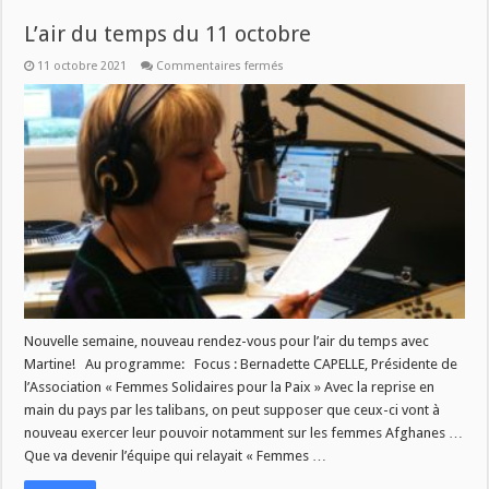
L’air du temps du 11 octobre
sur
11 octobre 2021
Commentaires fermés
L’air
du
temps
du
11
octobre
Nouvelle semaine, nouveau rendez-vous pour l’air du temps avec
Martine! Au programme: Focus : Bernadette CAPELLE, Présidente de
l’Association « Femmes Solidaires pour la Paix » Avec la reprise en
main du pays par les talibans, on peut supposer que ceux-ci vont à
nouveau exercer leur pouvoir notamment sur les femmes Afghanes …
Que va devenir l’équipe qui relayait « Femmes …