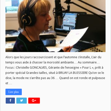
air
du
temps
du
18
octobre
Alors que les jours raccourcissent et que l’automne s’installe, L’air du
temps vous aide à chasser la morosité ambiante… Au sommaire…
Focus : Christelle GONCALVES, Gérante de l’enseigne « Pour L », prêt à
porter spécial Grandes tailles, situé à BRUAY LA BUISSIERE Qu’on se le
dise, la mode ne s’arrête pas au 36 … Quand on est ronde et pulpeuse
et …
Lire plus