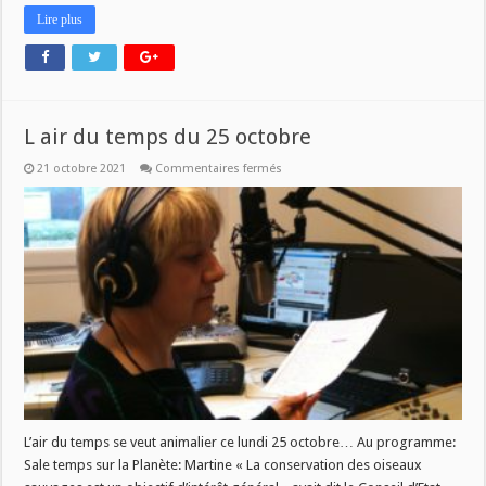
Lire plus
L air du temps du 25 octobre
sur
21 octobre 2021
Commentaires fermés
L
air
du
temps
du
25
octobre
L’air du temps se veut animalier ce lundi 25 octobre… Au programme:
Sale temps sur la Planète: Martine « La conservation des oiseaux