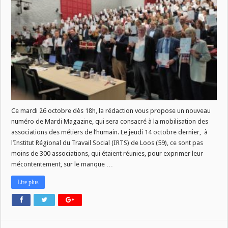
du
26
octobre
:
crise
des
metiers
de
l
humain
Ce mardi 26 octobre dès 18h, la rédaction vous propose un nouveau
numéro de Mardi Magazine, qui sera consacré à la mobilisation des
associations des métiers de l’humain. Le jeudi 14 octobre dernier, à
l’Institut Régional du Travail Social (IRTS) de Loos (59), ce sont pas
moins de 300 associations, qui étaient réunies, pour exprimer leur
mécontentement, sur le manque …
Lire plus