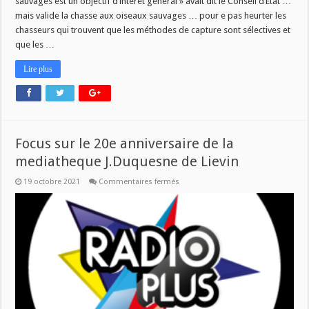
sauvages est un objectif d’intérêt général » avait dit le Conseil d’Etat …
mais valide la chasse aux oiseaux sauvages … pour e pas heurter les
chasseurs qui trouvent que les méthodes de capture sont sélectives et
que les …
Lire plus
Focus sur le 20e anniversaire de la
mediatheque J.Duquesne de Lievin
sur
19 octobre 2021
Commentaires fermés
Focus
sur
le
20e
anniversaire
de
la
mediatheque
J.Duquesne
de
Lievin