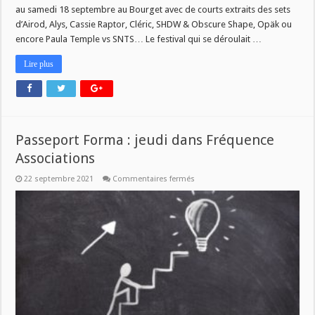
au samedi 18 septembre au Bourget avec de courts extraits des sets
d’Airod, Alys, Cassie Raptor, Cléric, SHDW & Obscure Shape, Opäk ou
encore Paula Temple vs SNTS… Le festival qui se déroulait …
Lire plus
Passeport Forma : jeudi dans Fréquence
Associations
sur
22 septembre 2021
Commentaires fermés
Passeport
Forma
:
jeudi
dans
Fréquence
Associations