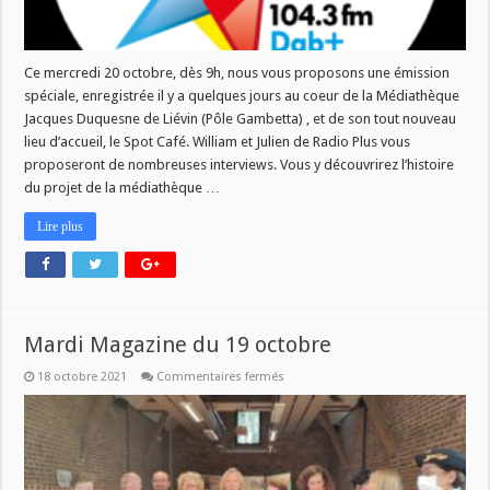
Ce mercredi 20 octobre, dès 9h, nous vous proposons une émission
spéciale, enregistrée il y a quelques jours au coeur de la Médiathèque
Jacques Duquesne de Liévin (Pôle Gambetta) , et de son tout nouveau
lieu d’accueil, le Spot Café. William et Julien de Radio Plus vous
proposeront de nombreuses interviews. Vous y découvrirez l’histoire
du projet de la médiathèque …
Lire plus
Mardi Magazine du 19 octobre
sur
18 octobre 2021
Commentaires fermés
Mardi
Magazine
du
19
octobre