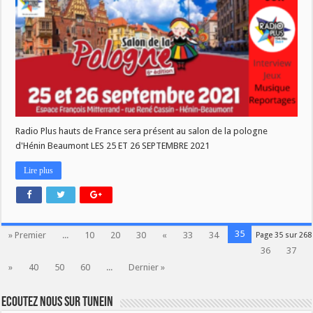
LA
POLOGNE
CE
WEEK
END
Radio Plus hauts de France sera présent au salon de la pologne
d'Hénin Beaumont LES 25 ET 26 SEPTEMBRE 2021
Lire plus
35
» Premier
...
10
20
30
«
33
34
Page 35 sur 268
36
37
»
40
50
60
...
Dernier »
Ecoutez nous sur TuneIn