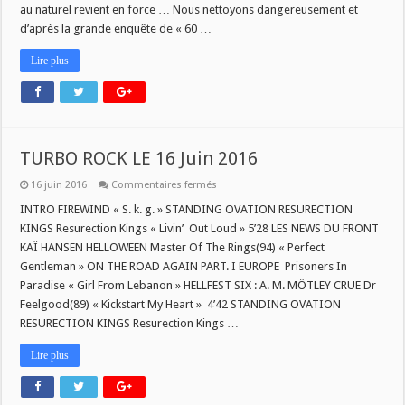
au naturel revient en force … Nous nettoyons dangereusement et
d’après la grande enquête de « 60 …
Lire plus
TURBO ROCK LE 16 Juin 2016
sur
16 juin 2016
Commentaires fermés
TURBO
ROCK
INTRO FIREWIND « S. k. g. » STANDING OVATION RESURECTION
LE
KINGS Resurection Kings « Livin’ Out Loud » 5’28 LES NEWS DU FRONT
16
Juin
KAÏ HANSEN HELLOWEEN Master Of The Rings(94) « Perfect
2016
Gentleman » ON THE ROAD AGAIN PART. I EUROPE Prisoners In
Paradise « Girl From Lebanon » HELLFEST SIX : A. M. MÖTLEY CRUE Dr
Feelgood(89) « Kickstart My Heart » 4’42 STANDING OVATION
RESURECTION KINGS Resurection Kings …
Lire plus