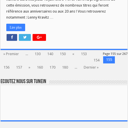
cette émission, vous retrouverez de nombreux titres qui feront
référence aux anniversaires ou aux 20 ans ! Vous retrouverez
notamment : Lenny Kravitz …
Lire plus
» Premier
...
130
140
150
«
153
Page 155 sur 267
155
154
156
157
»
160
170
180
...
Dernier »
Ecoutez nous sur TuneIn