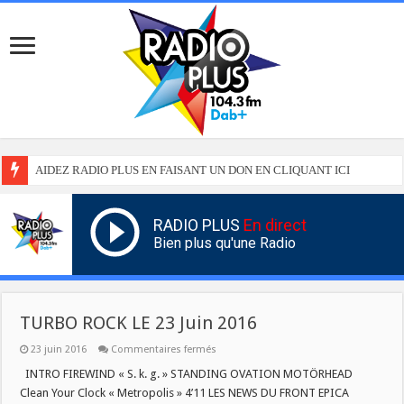
AIDEZ RADIO PLUS EN FAISANT UN DON EN CLIQUANT ICI
RADIO PLUS
En direct
Bien plus qu'une Radio
TURBO ROCK LE 23 Juin 2016
sur
23 juin 2016
Commentaires fermés
TURBO
ROCK
INTRO FIREWIND « S. k. g. » STANDING OVATION MOTÖRHEAD
LE
Clean Your Clock « Metropolis » 4’11 LES NEWS DU FRONT EPICA
23