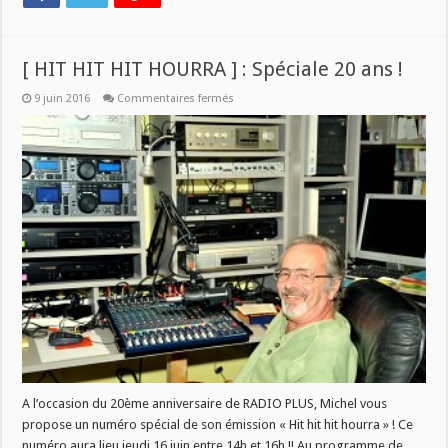
[ HIT HIT HIT HOURRA ] : Spéciale 20 ans !
sur
9 juin 2016
Commentaires fermés
[
HIT
HIT
HIT
HOURRA
]
:
Spéciale
20
ans
!
A l’occasion du 20ème anniversaire de RADIO PLUS, Michel vous
propose un numéro spécial de son émission « Hit hit hit hourra » ! Ce
numéro aura lieu jeudi 16 juin entre 14h et 16h !! Au programme de