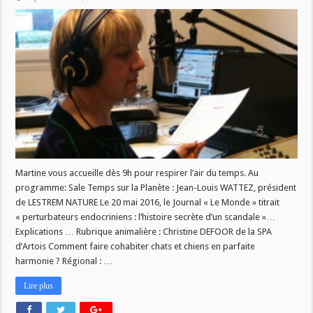
L’air
du
temps
du
13
juin
Martine vous accueille dès 9h pour respirer l’air du temps. Au
programme: Sale Temps sur la Planète : Jean-Louis WATTEZ, président
de LESTREM NATURE Le 20 mai 2016, le Journal « Le Monde » titrait
« perturbateurs endocriniens : l’histoire secrète d’un scandale »…
Explications … Rubrique animalière : Christine DEFOOR de la SPA
d’Artois Comment faire cohabiter chats et chiens en parfaite
harmonie ? Régional : …
Lire plus