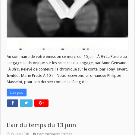
des
Livres
ce
mercredi
15
juin!
Au sommaire de votre émission ce mercredi 15 juin : À 9h La Parole au
Langage, la chronique sur les sciences du langage, par Anne Gensane.
À 9h15 Relevé de conteurs, la chronique sur le conte, par Tony Havart.
Invitée : Marie Prette À 10h – Nous recevrons le romancier Philippe
Masselot, pour son dernier roman, Le Sang des …
Lire plus
L’air du temps du 13 juin
sur
13 juin 2016
Commentaires fermés