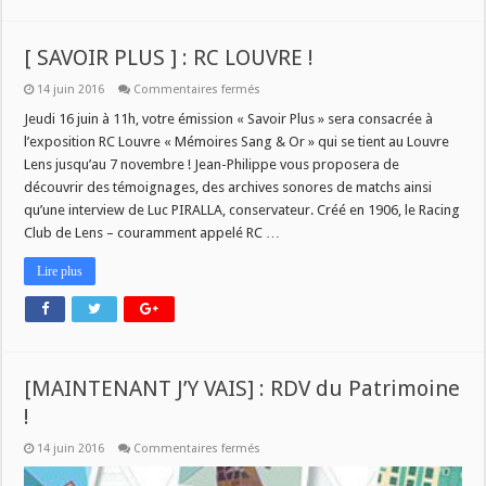
[ SAVOIR PLUS ] : RC LOUVRE !
sur
14 juin 2016
Commentaires fermés
[
SAVOIR
Jeudi 16 juin à 11h, votre émission « Savoir Plus » sera consacrée à
PLUS
l’exposition RC Louvre « Mémoires Sang & Or » qui se tient au Louvre
]
:
Lens jusqu’au 7 novembre ! Jean-Philippe vous proposera de
RC
découvrir des témoignages, des archives sonores de matchs ainsi
LOUVRE
!
qu’une interview de Luc PIRALLA, conservateur. Créé en 1906, le Racing
Club de Lens – couramment appelé RC …
Lire plus
[MAINTENANT J’Y VAIS] : RDV du Patrimoine
!
sur
14 juin 2016
Commentaires fermés
[MAINTENANT
J’Y