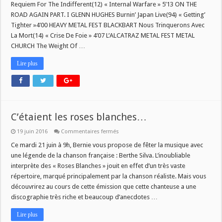
Juin
Requiem For The Indifferent(12) « Internal Warfare » 5’13 ON THE
2016
ROAD AGAIN PART. I GLENN HUGHES Burnin’ Japan Live(94) « Getting’
Tighter »4’00 HEAVY METAL FEST BLACKBART Nous Trinquerons Avec
La Mort(14) « Crise De Foie » 4’07 L’ALCATRAZ METAL FEST METAL
CHURCH The Weight Of …
Lire plus
C’étaient les roses blanches…
sur
19 juin 2016
Commentaires fermés
C’étaient
les
Ce mardi 21 juin à 9h, Bernie vous propose de fêter la musique avec
roses
une légende de la chanson française : Berthe Silva. L’inoubliable
blanches…
interprète des « Roses Blanches » jouit en effet d’un très vaste
répertoire, marqué principalement par la chanson réaliste. Mais vous
découvrirez au cours de cette émission que cette chanteuse a une
discographie très riche et beaucoup d’anecdotes …
Lire plus