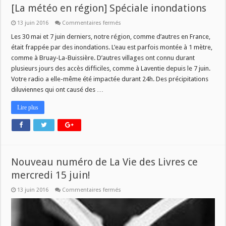
[La météo en région] Spéciale inondations
sur
13 juin 2016
Commentaires fermés
[La
météo
Les 30 mai et 7 juin derniers, notre région, comme d’autres en France,
en
était frappée par des inondations. L’eau est parfois montée à 1 mètre,
région]
Spéciale
comme à Bruay-La-Buissière. D’autres villages ont connu durant
inondations
plusieurs jours des accès difficiles, comme à Laventie depuis le 7 juin.
Votre radio a elle-même été impactée durant 24h. Des précipitations
diluviennes qui ont causé des …
Lire plus
Nouveau numéro de La Vie des Livres ce
mercredi 15 juin!
sur
13 juin 2016
Commentaires fermés
Nouveau
numéro
de
La
Vie