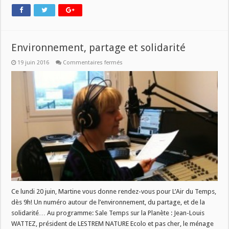
Environnement, partage et solidarité
sur
19 juin 2016
Commentaires fermés
Environnement,
partage
et
solidarité
Ce lundi 20 juin, Martine vous donne rendez-vous pour L’Air du Temps,
dès 9h! Un numéro autour de l’environnement, du partage, et de la
solidarité… Au programme: Sale Temps sur la Planète : Jean-Louis
WATTEZ, président de LESTREM NATURE Ecolo et pas cher, le ménage