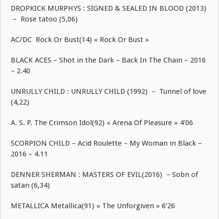
DROPKICK MURPHYS : SIGNED & SEALED IN BLOOD (2013)
– Rose tatoo (5,06)
AC/DC Rock Or Bust(14) « Rock Or Bust »
BLACK ACES – Shot in the Dark – Back In The Chain – 2016
– 2.40
UNRULLY CHILD : UNRULLY CHILD (1992) – Tunnel of love
(4,22)
A. S. P. The Crimson Idol(92) « Arena Of Pleasure » 4’06
SCORPION CHILD – Acid Roulette – My Woman in Black –
2016 – 4.11
DENNER SHERMAN : MASTERS OF EVIL(2016) – Sobn of
satan (6,34)
METALLICA Metallica(91) « The Unforgiven » 6’26