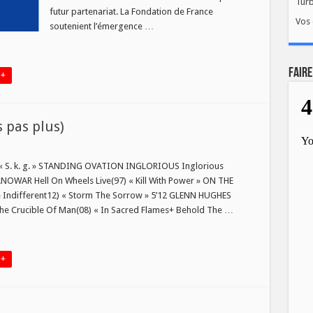
Tur
futur partenariat. La Fondation de France
Vos 
soutenient l’émergence …
FAIRE
 +
 pas plus)
S. k. g. » STANDING OVATION INGLORIOUS Inglorious
NOWAR Hell On Wheels Live(97) « Kill With Power » ON THE
 Indifferent12) « Storm The Sorrow » 5’12 GLENN HUGHES
 The Crucible Of Man(08) « In Sacred Flames+ Behold The …
 +