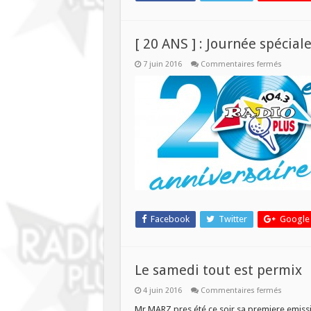
[ 20 ANS ] : Journée spéciale
sur
7 juin 2016
Commentaires fermés
[
20
ANS
]
:
Journée
spéciale
!
Facebook
Twitter
Google
Le samedi tout est permix
sur
4 juin 2016
Commentaires fermés
Le
samedi
Mr MARZ pres été ce soir sa premiere emissio