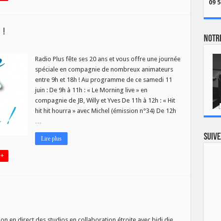
09 5
 !
Notre
Radio Plus fête ses 20 ans et vous offre une journée
spéciale en compagnie de nombreux animateurs
entre 9h et 18h ! Au programme de ce samedi 11
juin : De 9h à 11h : « Le Morning live » en
compagnie de JB, Willy et Yves De 11h à 12h : « Hit
hit hit hourra » avec Michel (émission n°34) De 12h
…
Suive
Lire plus
 +
n en direct des studios en collaboration étroite avec bidi dje