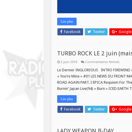
Lire plus
Facebook
Twitter
Google
TURBO ROCK LE 2 juin (mais
sur
2 juin 2016
Commentaires fermés
TURBO
ROCK
Le Dernier INGLORIOUS INTRO FIREWIND « 
LE
« You’re Mine » 4’01 LES NEWS DU FRONT MA
2
juin
ROAD AGAIN PART. I EPICA Requiem For The
(mais
Burnin’ Japan Live(94) « Burn » ICED EARTH
pas
plus)
Lire plus
Facebook
Twitter
Google
LADY WEAPON B-DAY