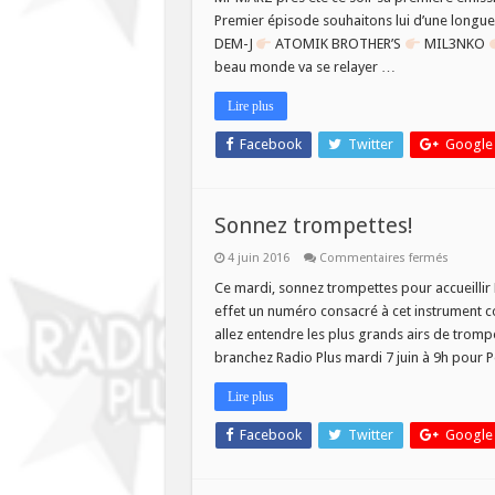
tout
Premier épisode souhaitons lui d’une longu
est
permix
DEM-J
ATOMIK BROTHER’S
MIL3NKO
beau monde va se relayer …
Lire plus
Facebook
Twitter
Google
Sonnez trompettes!
sur
4 juin 2016
Commentaires fermés
Sonnez
trompet
Ce mardi, sonnez trompettes pour accueillir
effet un numéro consacré à cet instrument 
allez entendre les plus grands airs de trom
branchez Radio Plus mardi 7 juin à 9h pour
Lire plus
Facebook
Twitter
Google