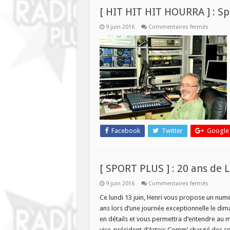
[ HIT HIT HIT HOURRA ] : Spé
sur
9 juin 2016
Commentaires fermés
[
HIT
HIT
HIT
HOURR
]
:
Spéciale
20
ans
!
Facebook
Twitter
Google
[ SPORT PLUS ] : 20 ans de L
sur
9 juin 2016
Commentaires fermés
[
SPORT
Ce lundi 13 juin, Henri vous propose un numé
PLUS
ans lors d’une journée exceptionnelle le dim
]
:
en détails et vous permettra d’entendre au 
20
vice-président d’Artois Comm’ chargé des s
ans