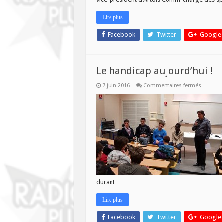
de
Loisino
Lire plus
!
Facebook
Twitter
Google
Le handicap aujourd’hui !
sur
7 juin 2016
Commentaires fermés
Le
handica
aujourd
!
durant …
Lire plus
Facebook
Twitter
Google