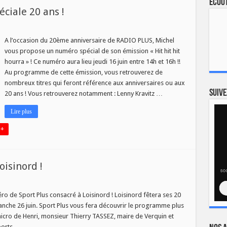
Ecout
ciale 20 ans !
A l’occasion du 20ème anniversaire de RADIO PLUS, Michel
vous propose un numéro spécial de son émission « Hit hit hit
A
hourra » ! Ce numéro aura lieu jeudi 16 juin entre 14h et 16h !!
Au programme de cette émission, vous retrouverez de
nombreux titres qui feront référence aux anniversaires ou aux
Suive
20 ans ! Vous retrouverez notamment : Lenny Kravitz …
Lire plus
 +
oisinord !
ro de Sport Plus consacré à Loisinord ! Loisinord fêtera ses 20
anche 26 juin. Sport Plus vous fera découvrir le programme plus
micro de Henri, monsieur Thierry TASSEZ, maire de Verquin et
ports, …