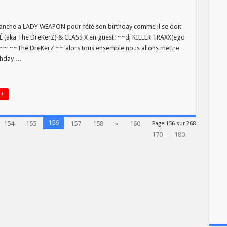
ON
blanche a LADY WEAPON pour fété son birthday comme il se doit
É (aka The DreKerZ) & CLASS X en guest: ~~dj KILLER TRAXX(ego
s)~~ ~~The DreKerZ ~~ alors tous ensemble nous allons mettre
rthday …
 +
156
154
155
157
158
»
160
Page 156 sur 268
170
180