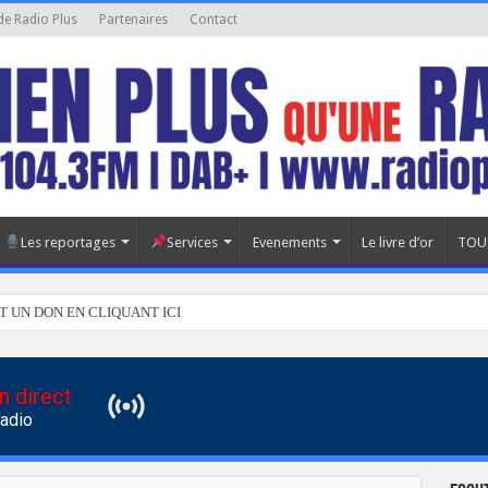
de Radio Plus
Partenaires
Contact
Les reportages
Services
Evenements
Le livre d’or
TOU
T UN DON EN CLIQUANT ICI
n direct
Radio