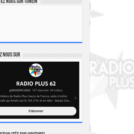
ez nous sur TuneIn
z nous sur