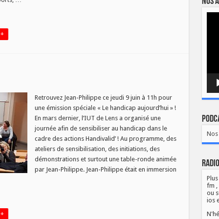
Nos a
rd
Lect
vidé
 +
p
Retrouvez Jean-Philippe ce jeudi 9 juin à 11h pour
’hui
une émission spéciale « Le handicap aujourd’hui » !
Podca
En mars dernier, l’IUT de Lens a organisé une
journée afin de sensibiliser au handicap dans le
Nos 
cadre des actions Handivalid’ ! Au programme, des
ateliers de sensibilisation, des initiations, des
démonstrations et surtout une table-ronde animée
Radio
par Jean-Philippe. Jean-Philippe était en immersion
Plus
fm ,
ou s
ios 
N'hé
 +