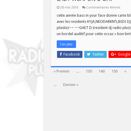
sur
28 mai 2016
Commentaires fermés
LADY
WEAP
cette année bass in your face donne carte 
B-
avec les residents KYJA,NEODARKN’S,BIDI DJ
DAY
plastix)~~ ~~GAET D (resident dj radio plu
un bordel auditif pour cette occaz « bon bi
Lire plus
Facebook
Twitter
Google
» Premier
...
130
140
150
«
...
Dernier »