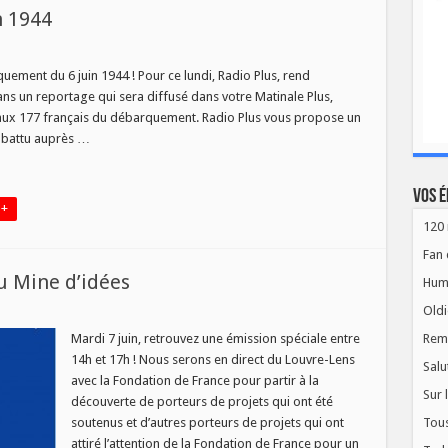
n 1944
ge
quement du 6 juin 1944 ! Pour ce lundi, Radio Plus, rend
un reportage qui sera diffusé dans votre Matinale Plus,
aux 177 français du débarquement. Radio Plus vous propose un
ombattu auprès …
Vos é
 +
120 
Fan 
au Mine d’idées
Hum
Oldi
Rem
Mardi 7 juin, retrouvez une émission spéciale entre
14h et 17h ! Nous serons en direct du Louvre-Lens
Salu
avec la Fondation de France pour partir à la
Sur 
découverte de porteurs de projets qui ont été
Tous
soutenus et d’autres porteurs de projets qui ont
attiré l’attention de la Fondation de France pour un