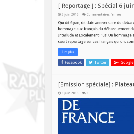
[ Reportage ] : Spécial 6 jui
sur
3 juin 2016
Commentaires fermés
[
Reporta
Qui dit 6 juin, dit date anniversaire du débar
]
hommage aux français du débarquement dans 
:
Spécial
Interlude et Localement Plus. Un hommage 
6
court reportage sur ces français qui ont c
juin
1944
Lire plus
Facebook
Twitter
Google
[Emission spéciale] : Plate
3 juin 2016
2