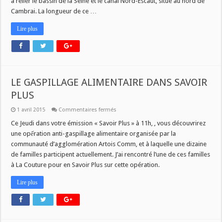
à relier le bassin de la Seine et le canal Nord-Escaut, situé au nord de
Cambrai. La longueur de ce …
Lire plus
LE GASPILLAGE ALIMENTAIRE DANS SAVOIR
PLUS
sur
1 avril 2015
Commentaires fermés
LE
GASPILLAGE
Ce Jeudi dans votre émission « Savoir Plus » à 11h, , vous découvrirez
ALIMENTAIRE
une opếration anti-gaspillage alimentaire organisée par la
DANS
SAVOIR
communauté d’agglomération Artois Comm, et à laquelle une dizaine
PLUS
de familles participent actuellement. J’ai rencontré l’une de ces familles
à La Couture pour en Savoir Plus sur cette opération.
Lire plus