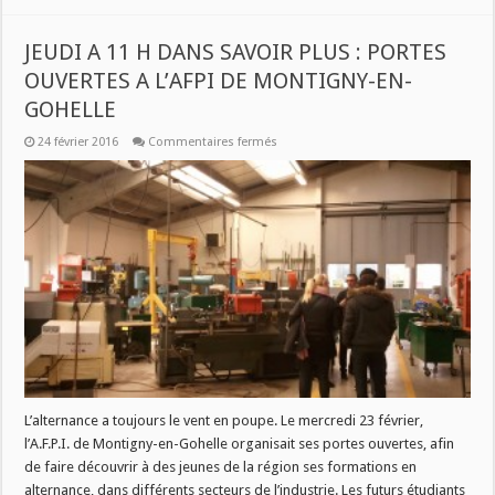
JEUDI A 11 H DANS SAVOIR PLUS : PORTES
OUVERTES A L’AFPI DE MONTIGNY-EN-
GOHELLE
sur
24 février 2016
Commentaires fermés
JEUDI
A
11
H
DANS
SAVOIR
PLUS
:
PORTES
OUVERTES
A
L’AFPI
DE
MONTIGNY-
EN-
GOHELLE
L’alternance a toujours le vent en poupe. Le mercredi 23 février,
l’A.F.P.I. de Montigny-en-Gohelle organisait ses portes ouvertes, afin
de faire découvrir à des jeunes de la région ses formations en
alternance, dans différents secteurs de l’industrie. Les futurs étudiants