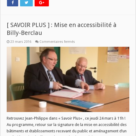
[ SAVOIR PLUS ] : Mise en accessibilité à
Billy-Berclau
sur
23 mars 2016
Commentaires fermés
[
SAVOIR
PLUS
]
:
Mise
en
accessibilité
à
Billy-
Berclau
Retrouvez Jean-Philippe dans « Savoir Plus« , ce jeudi 24 mars à 11h !
Au programme, retour sur la signature de la mise en accessibilité des
bâtiments et établissements recevant du public et aménagement d’un