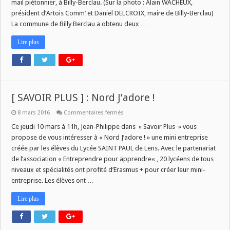
mail piétonnier, à Billy-Berclau. (Sur la photo : Alain WACHEUX,
président d’Artois Comm’ et Daniel DELCROIX, maire de Billy-Berclau)
La commune de Billy Berclau a obtenu deux …
Lire plus
[ SAVOIR PLUS ] : Nord J’adore !
sur
8 mars 2016
Commentaires fermés
[
SAVOIR
Ce jeudi 10 mars à 11h, Jean-Philippe dans » Savoir Plus » vous
PLUS
propose de vous intéresser à « Nord J’adore ! » une mini entreprise
]
:
créée par les élèves du Lycée SAINT PAUL de Lens. Avec le partenariat
Nord
de l’association « Entreprendre pour apprendre« , 20 lycéens de tous
J’adore
!
niveaux et spécialités ont profité d’Erasmus + pour créer leur mini-
entreprise. Les élèves ont …
Lire plus