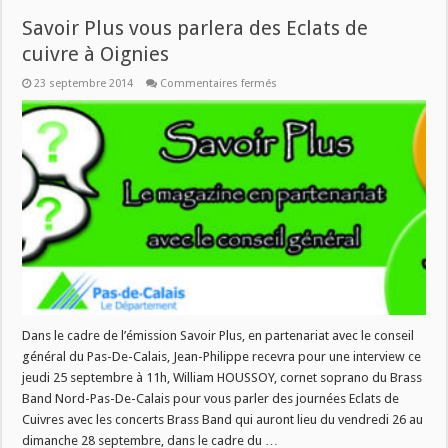
Savoir Plus vous parlera des Eclats de
cuivre à Oignies
sur
23 septembre 2014
Commentaires fermés
Savoir
Plus
vous
parlera
des
Eclats
de
cuivre
à
Oignies
Dans le cadre de l’émission Savoir Plus, en partenariat avec le conseil
général du Pas-De-Calais, Jean-Philippe recevra pour une interview ce
jeudi 25 septembre à 11h, William HOUSSOY, cornet soprano du Brass
Band Nord-Pas-De-Calais pour vous parler des journées Eclats de
Cuivres avec les concerts Brass Band qui auront lieu du vendredi 26 au
dimanche 28 septembre, dans le cadre du …