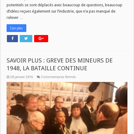
potentiels se sont déplacés avec beaucoup de questions, beaucoup
d’idées reçues également sur l’industrie, que n’a pas manqué de
relever …
Lire plus
SAVOIR PLUS : GREVE DES MINEURS DE
1948, LA BATAILLE CONTINUE
sur
28 janvier 2016
Commentaires fermés
SAVOIR
PLUS
:
GREVE
DES
MINEURS
DE
1948,
LA
BATAILLE
CONTINUE