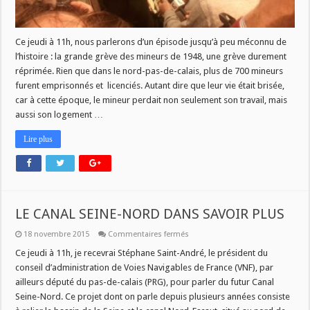
Ce jeudi à 11h, nous parlerons d’un épisode jusqu’à peu méconnu de
l’histoire : la grande grève des mineurs de 1948, une grève durement
réprimée. Rien que dans le nord-pas-de-calais, plus de 700 mineurs
furent emprisonnés et licenciés. Autant dire que leur vie était brisée,
car à cette époque, le mineur perdait non seulement son travail, mais
aussi son logement …
Lire plus
LE CANAL SEINE-NORD DANS SAVOIR PLUS
sur
18 novembre 2015
Commentaires fermés
LE
CANAL
Ce jeudi à 11h, je recevrai Stéphane Saint-André, le président du
SEINE-
conseil d’administration de Voies Navigables de France (VNF), par
NORD
DANS
ailleurs député du pas-de-calais (PRG), pour parler du futur Canal
SAVOIR
Seine-Nord. Ce projet dont on parle depuis plusieurs années consiste
PLUS