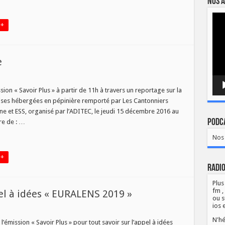
Nos a
Lect
vidé
IR
 +
e
sur
avoir
lus
sion « Savoir Plus » à partir de 11h à travers un reportage sur la
du
ises hébergées en pépinière remporté par Les Cantonniers
22
Décembre
nne et ESS, organisé par l’ADITEC, le jeudi 15 décembre 2016 au
Podca
re de : …
Nos 
 +
Radio
Plus
fm ,
el à idées « EURALENS 2019 »
ou s
ios 
sur
Lancement
N'hé
fficiel
l’émission « Savoir Plus » pour tout savoir sur l’appel à idées