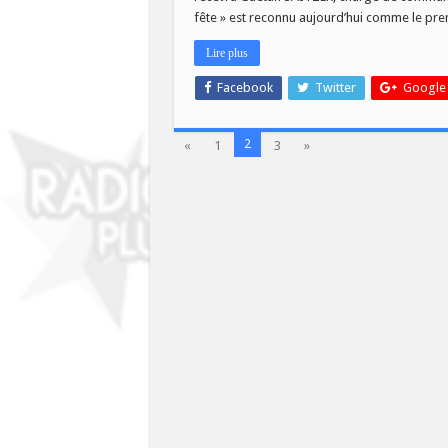
Terres
fête » est reconnu aujourd’hui comme le pre
en
Fête
2016
Lire plus
!
Facebook
Twitter
Google
2
«
1
3
»