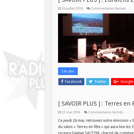
sur
20 juillet 2016
Commentaires fermés
[
SAVO
PLUS
]
:
Eural
2019
Lire plus
Facebook
Twitter
Google
[ SAVOIR PLUS ] : Terres en 
sur
23 mai 2016
Commentaires fermés
[
SAVOI
Ce jeudi 26 mai, retrouvez votre émission « 
PLUS
du salon « Terres en fête » qui aura lieu les 3
]
:
recevra Gaëtan SAITZEK, chargé de communic