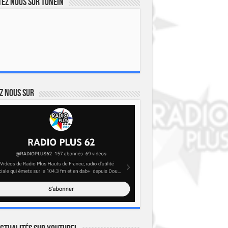
ez nous sur TuneIn
z nous sur