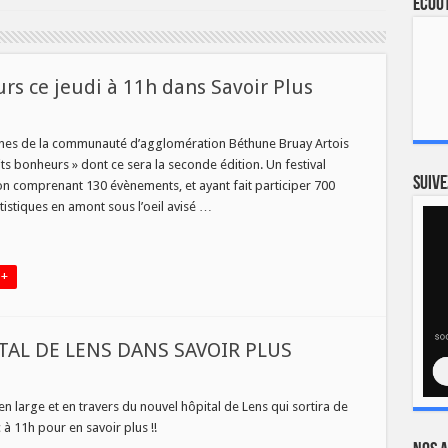
Ecout
urs ce jeudi à 11h dans Savoir Plus
unes de la communauté d’agglomération Béthune Bruay Artois
its bonheurs » dont ce sera la seconde édition. Un festival
urs
Suive
 comprenant 130 évènements, et ayant fait participer 700
tistiques en amont sous l’oeil avisé …
 +
TAL DE LENS DANS SAVOIR PLUS
n large et en travers du nouvel hôpital de Lens qui sortira de
à 11h pour en savoir plus !!
EL
AL