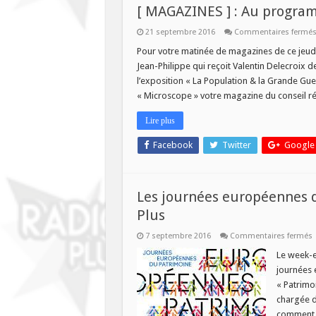
[ MAGAZINES ] : Au progra
21 septembre 2016
Commentaires fermé
Pour votre matinée de magazines de ce jeudi
Jean-Philippe qui reçoit Valentin Delecroix d
l’exposition « La Population & la Grande Guer
« Microscope » votre magazine du conseil ré
Lire plus
Facebook
Twitter
Google
Les journées européennes d
Plus
s
7 septembre 2016
Commentaires fermés
L
j
Le week-e
e
journées 
p
« Patrimo
à
chargée d
L
L
comment c