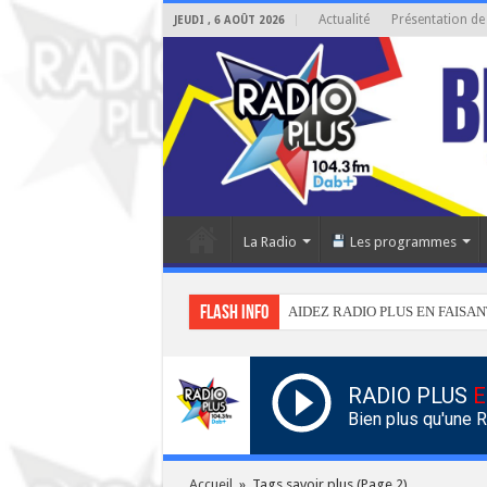
Actualité
Présentation de
JEUDI , 6 AOÛT 2026
La Radio
Les programmes
Flash info
AIDEZ RADIO PLUS EN FAISAN
RADIO PLUS
E
Bien plus qu'une 
Accueil
»
Tags savoir plus
(Page 2)