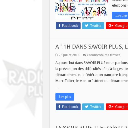
d
S
élections
P
Lire plus
Facebook
Twitter
Google
A 11H DANS SAVOIR PLUS,
sur
28 juillet 2016
Commentaires fermés
A
11H
Aujourd’hui dans SAVOIR PLUS nous parlons 
DAN
la prévention des difficultés liées à la gesti
SAVO
PLUS,
département et la fédération bancaire franç
LE
Marc Tellier, le vice-président du départemen
SURE
…
Lire plus
Facebook
Twitter
Google
[ SAVOIR PLUS ] : Euralens 