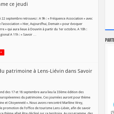
mme ce jeudi
sur
s
[
MAGAZINES
 22 septembre retrouvez : A 9h : « Fréquence Association » avec
]
e l’association « Hier, Aujourd’hui, Demain » pour évoquer
:
Au
re » qui aura lieue à Douvrin à partir du 1er octobre. A 10h :
programme
gional A 11h : « Savoir …
ce
jeudi
Part
 +
u patrimoine à Lens-Liévin dans Savoir
ur
es
ournées
nd des 17 et 18 septembre aura lieu la 33ème édition des
uropéennes
européeennes du patrimoine. Ces journées auront pour thème
du
atrimoine
ine et Citoyenneté ». Nous avons rencontré Marlène Virey,
e promotion de l’office de tourisme Lens-Liévin, afin de savoir
ens-
iévin
e thème allait être décliné sur ce territoire. Au programme, des