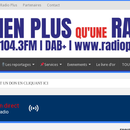
 Radio Plus
Partenaires
Contact
Les reportages
Services
Evenements
Le livre d’or
TOU
T UN DON EN CLIQUANT ICI
n direct
Radio