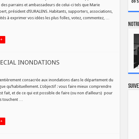
09 5
de
des parrains et ambassadeurs de celui-ci tels que Marie
’appel
à
bert, président d’EURALENS. Habitants, supporters, associations,
idées
vités à exprimer vos idées les plus folles, votez, commentez, …
« EURALENS
019 »
Notre
 +
SPECIAL INONDATIONS
DI
H
 entièrement consacrée aux inondations dans le département du
Suive
ngue qu’habituellement. L’objectif : vous faire mieux comprendre
VOIR
US
 fait, et de ce qui est possible de faire (ou non d’ailleurs) pour
CIAL
ns touchent …
ONDATIONS
 +