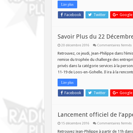
DE
Lire plus
LENS
DANS
SAVO
Facebook
Twitter
Google
PLUS
Savoir Plus du 22 Décembr
20 décembre 2016
Commentaires fermés
S
P
Retrouvez, ce jeudi, Jean-Philippe dans l’émis
remise du trophée du challenge des entrepr
privés dans la catégorie services à la perso
11-19 de Loos-en-Gohelle. Il ira à la rencont
Lire plus
Facebook
Twitter
Google
Lancement officiel de l’app
15 décembre 2016
Commentaires fermés
o
Retrouvez Jean-Philippe à partir de 11h dans 