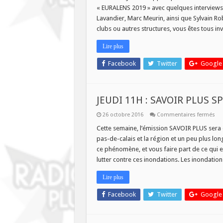
« EURALENS 2019 » avec quelques interviews 
l
Lavandier, Marc Meurin, ainsi que Sylvain Ro
clubs ou autres structures, vous êtes tous in
2
Lire plus
Facebook
Twitter
Google
JEUDI 11H : SAVOIR PLUS 
sur
26 octobre 2016
Commentaires fermés
JEU
11
Cette semaine, l’émission SAVOIR PLUS sera
:
pas-de-calais et la région et un peu plus lo
SA
PL
ce phénomène, et vous faire part de ce qui est
SPE
lutter contre ces inondations. Les inondatio
IN
Lire plus
Facebook
Twitter
Google