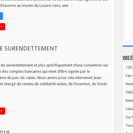
ans
avoir
 d’oeuvres au musée du Louvre-Lens, une …
lus
 +
 LE SURENDETTEMENT
Vos é
du surendettement et plus spécifiquement d’une convention sur
120 
S
on des comptes bancaires qui vient d’être signée par le
IR
Fan 
aise du pas-de-calais. Nous avons pour cela interviewé Jean-
t chargé du revenu de solidarité active, de l’insertion, du fonds
Hum
NDETTEMENT
Oldi
Rem
Salu
 +
Sur 
Tous
2019