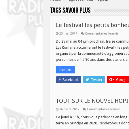
Tags
savoir plus
Le festival les petits bonhe
sur
25 mai 2017
Commentaires fermés
Le
festival
Du 29 mai au 04 juin prochain, treize comm
les
Lys Romane accueilleront le festival « les pet
petits
bonhe
organisé par la communauté d’agglomération
ce
personnes de 4 à 96 ans dans des ateliers ar
jeudi
à
11h
Lire plus
dans
Savoir
Plus
Facebook
Twitter
Google
TOUT SUR LE NOUVEL HOPI
sur
16 mars 2017
Commentaires fermés
TOUT
SUR
Ce jeudi à 11h, nous vous parlerons en long e
LE
terre en principe en 2020. Rendez-vous donc 
NOUV
HOPIT