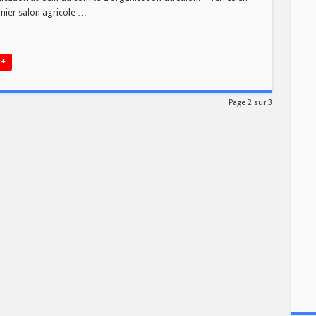
mier salon agricole …
 +
Page 2 sur 3