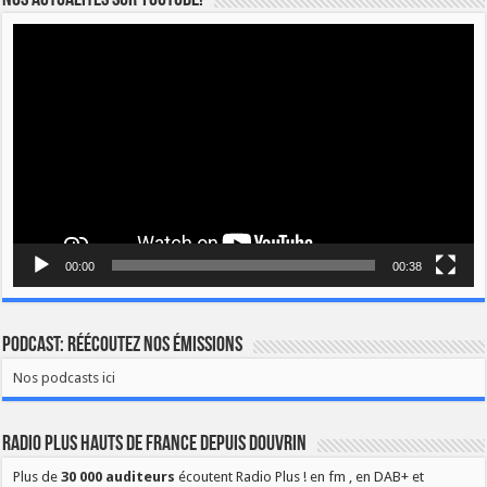
Nos actualités sur YOUTUBE!
Lecteur
vidéo
00:00
00:38
Podcast: Réécoutez nos émissions
Nos podcasts ici
Radio Plus Hauts de France depuis Douvrin
Plus de
30 000 auditeurs
écoutent Radio Plus ! en fm , en DAB+ et