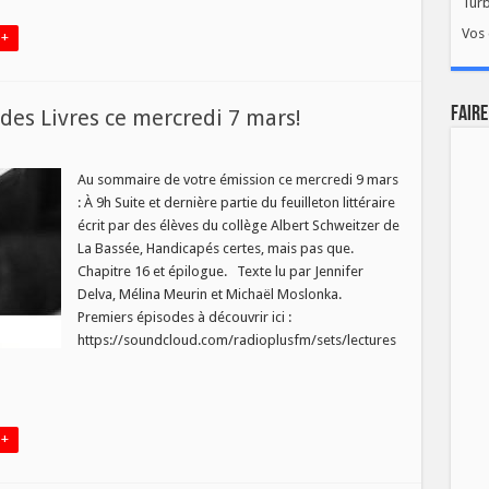
Tur
Vos 
 +
FAIRE
es Livres ce mercredi 7 mars!
au
o
Au sommaire de votre émission ce mercredi 9 mars
: À 9h Suite et dernière partie du feuilleton littéraire
écrit par des élèves du collège Albert Schweitzer de
La Bassée, Handicapés certes, mais pas que.
Chapitre 16 et épilogue. Texte lu par Jennifer
di
Delva, Mélina Meurin et Michaël Moslonka.
Premiers épisodes à découvrir ici :
https://soundcloud.com/radioplusfm/sets/lectures
 +