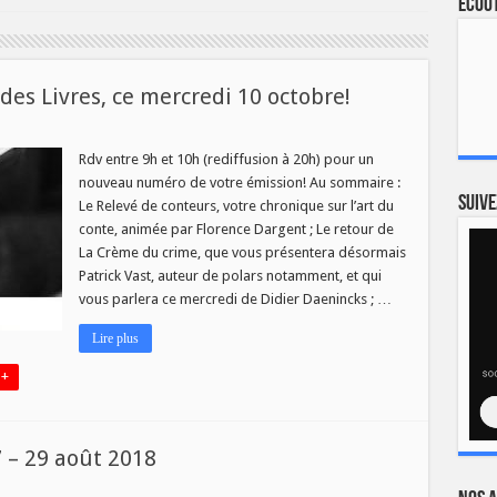
Ecout
es Livres, ce mercredi 10 octobre!
veau
éro
Rdv entre 9h et 10h (rediffusion à 20h) pour un
nouveau numéro de votre émission! Au sommaire :
Suive
Le Relevé de conteurs, votre chronique sur l’art du
conte, animée par Florence Dargent ; Le retour de
s,
La Crème du crime, que vous présentera désormais
redi
Patrick Vast, auteur de polars notamment, et qui
bre!
vous parlera ce mercredi de Didier Daenincks ; …
Lire plus
 +
7 – 29 août 2018