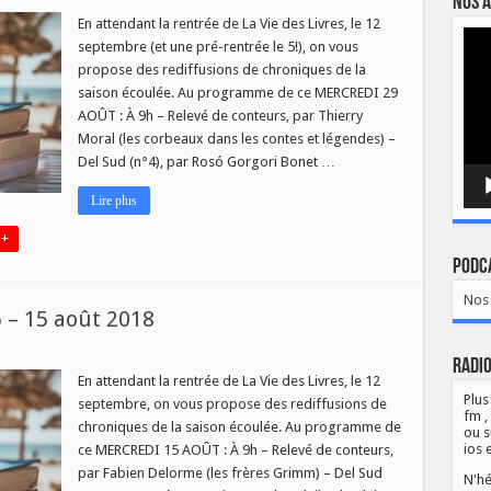
Nos a
En attendant la rentrée de La Vie des Livres, le 12
Lect
septembre (et une pré-rentrée le 5!), on vous
vidé
propose des rediffusions de chroniques de la
saison écoulée. Au programme de ce MERCREDI 29
AOÛT : À 9h – Relevé de conteurs, par Thierry
Moral (les corbeaux dans les contes et légendes) –
Del Sud (n°4), par Rosó Gorgori Bonet …
Lire plus
 +
Podca
Nos 
5 – 15 août 2018
Radio
En attendant la rentrée de La Vie des Livres, le 12
Plus
septembre, on vous propose des rediffusions de
fm ,
chroniques de la saison écoulée. Au programme de
ou s
ios 
ce MERCREDI 15 AOÛT : À 9h – Relevé de conteurs,
par Fabien Delorme (les frères Grimm) – Del Sud
N'hé