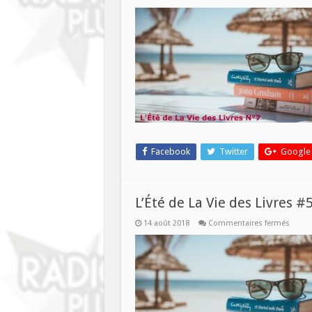
L’Été
de
La
Vie
des
Livres
#7
–
29
août
2018
Facebook
Twitter
Google
L’Été de La Vie des Livres #
sur
14 août 2018
Commentaires fermés
L’Été
de
La
Vie
des
Livres
#5
–
15