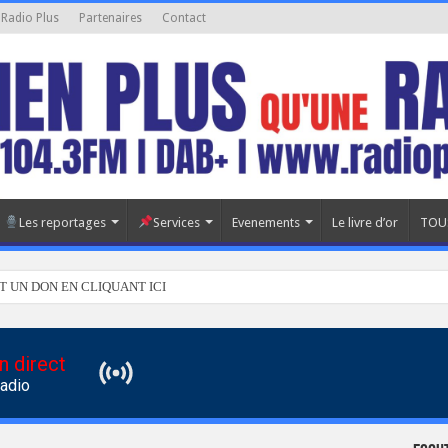
 Radio Plus
Partenaires
Contact
Les reportages
Services
Evenements
Le livre d’or
TOU
T UN DON EN CLIQUANT ICI
n direct
Radio