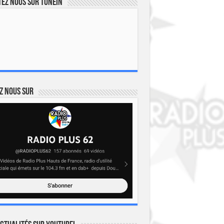
ez nous sur TuneIn
z nous sur