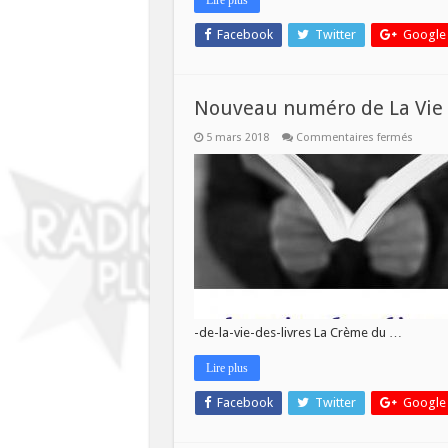
Facebook
Twitter
Google
Nouveau numéro de La Vie d
sur
5 mars 2018
Commentaires fermés
Nouve
numér
de
La
Vie
des
Livres
ce
mercre
7
mars!
-de-la-vie-des-livres La Crème du …
Lire plus
Facebook
Twitter
Google