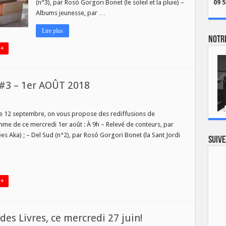
(n°3), par Rosó Gorgori Bonet (le soleil et la pluie) –
09 5
Albums jeunesse, par …
Lire plus
Notre
 +
 #3 – 1er AOÛT 2018
, le 12 septembre, on vous propose des rediffusions de
me de ce mercredi 1er août : À 9h – Relevé de conteurs, par
s Aka) ; – Del Sud (n°2), par Rosó Gorgori Bonet (la Sant Jordi
Suive
S
T
 +
s Livres, ce mercredi 27 juin!