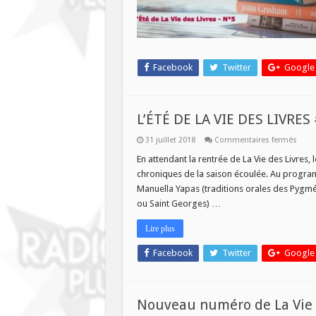
août
2018
Facebook
Twitter
Google
L’ÉTÉ DE LA VIE DES LIVRES
sur
31 juillet 2018
Commentaires fermés
L’ÉTÉ
DE
En attendant la rentrée de La Vie des Livres
LA
chroniques de la saison écoulée. Au program
VIE
DES
Manuella Yapas (traditions orales des Pygmée
LIVRE
ou Saint Georges) …
#3
–
1er
Lire plus
AOÛ
2018
Facebook
Twitter
Google
Nouveau numéro de La Vie de