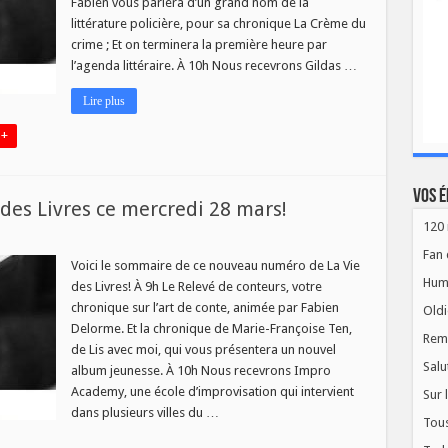
Fabien vous parlera d’un grand nom de la
littérature policière, pour sa chronique La Crème du
di
crime ; Et on terminera la première heure par
l’agenda littéraire. À 10h Nous recevrons Gildas …
Lire plus
 +
Vos é
es Livres ce mercredi 28 mars!
120 
eau
Fan 
ro
Voici le sommaire de ce nouveau numéro de La Vie
Hum
des Livres! À 9h Le Relevé de conteurs, votre
chronique sur l’art de conte, animée par Fabien
Oldi
Delorme. Et la chronique de Marie-Françoise Ten,
Rem
de Lis avec moi, qui vous présentera un nouvel
edi
Salu
album jeunesse. À 10h Nous recevrons Impro
Academy, une école d’improvisation qui intervient
Sur 
dans plusieurs villes du …
Tous