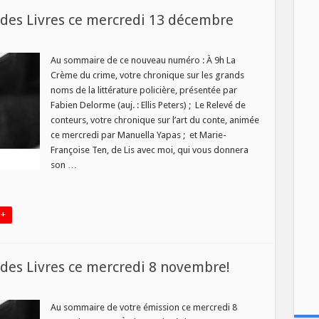
des Livres ce mercredi 13 décembre
sur
Nouveau
numéro
Au sommaire de ce nouveau numéro : À 9h La
de
Crème du crime, votre chronique sur les grands
a
ie
noms de la littérature policière, présentée par
des
Fabien Delorme (auj. : Ellis Peters) ; Le Relevé de
ivres
e
conteurs, votre chronique sur l’art du conte, animée
mercredi
13
ce mercredi par Manuella Yapas ; et Marie-
décembre
Françoise Ten, de Lis avec moi, qui vous donnera
son …
 +
es Livres ce mercredi 8 novembre!
ur
ouveau
uméro
Au sommaire de votre émission ce mercredi 8
e