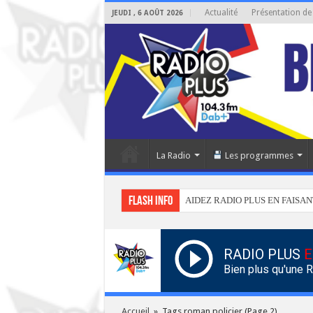
Actualité
Présentation de
JEUDI , 6 AOÛT 2026
La Radio
Les programmes
Flash info
AIDEZ RADIO PLUS EN FAISAN
RADIO PLUS
E
Bien plus qu'une 
Accueil
»
Tags roman policier
(Page 2)