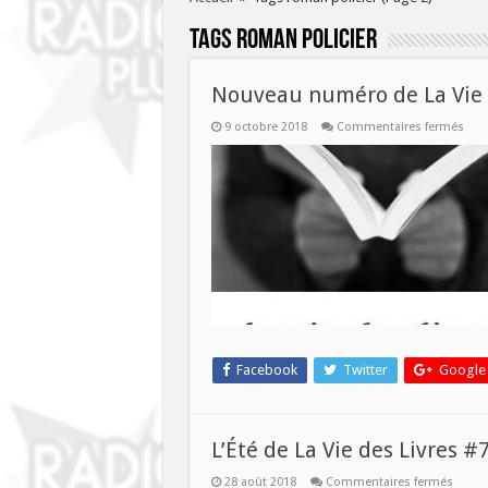
Tags
roman policier
Nouveau numéro de La Vie d
sur
9 octobre 2018
Commentaires fermés
Nou
num
de
La
Vie
des
Livre
ce
merc
10
octo
Facebook
Twitter
Google
L’Été de La Vie des Livres #
sur
28 août 2018
Commentaires fermés