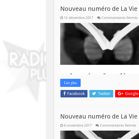
Nouveau numéro de La Vie 
12 décembre 2017
Commentaires fermés
L
V
L
c
Lire plus
Facebook
Twitter
Google
Nouveau numéro de La Vie d
s
6 novembre 2017
Commentaires fermés
N
n
d