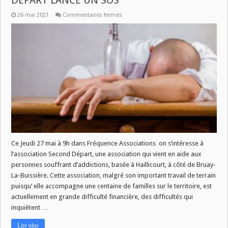
DEPART LANCE UN SOS
sur
26 mai 2021
Commentaires fermés
L’
ASSOCIATION
DE
PREVENTION
SECOND
DEPART
LANCE
UN
SOS
Ce Jeudi 27 mai à 9h dans Fréquence Associations on s’intéresse à
l’association Second Départ, une association qui vient en aide aux
personnes souffrant d’addictions, basée à Haillicourt, à côté de Bruay-
La-Buissière. Cette association, malgré son important travail de terrain
puisqu’ elle accompagne une centaine de familles sur le territoire, est
actuellement en grande difficulté financière, des difficultés qui
inquiètent …
Lire plus