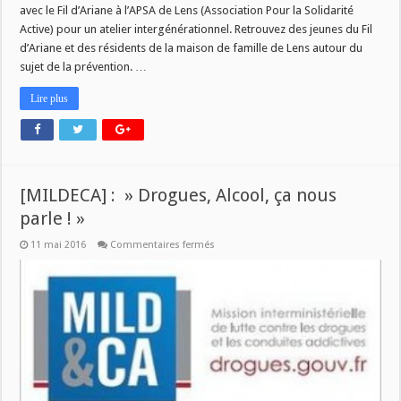
nous
avec le Fil d’Ariane à l’APSA de Lens (Association Pour la Solidarité
parle
Active) pour un atelier intergénérationnel. Retrouvez des jeunes du Fil
]
:
d’Ariane et des résidents de la maison de famille de Lens autour du
nouveau
numéro
sujet de la prévention. …
ce
21/09
Lire plus
[MILDECA] : » Drogues, Alcool, ça nous
parle ! »
sur
11 mai 2016
Commentaires fermés
[MILDECA]
:
»
Drogues,
Alcool,
ça
nous
parle
! »