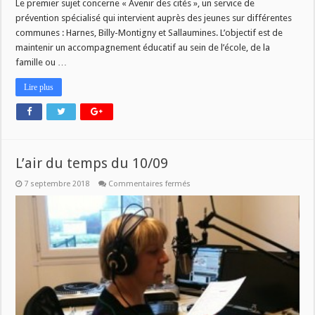
Le premier sujet concerne « Avenir des cités », un service de
prévention spécialisé qui intervient auprès des jeunes sur différentes
communes : Harnes, Billy-Montigny et Sallaumines. L’objectif est de
maintenir un accompagnement éducatif au sein de l’école, de la
famille ou …
Lire plus
L’air du temps du 10/09
sur
7 septembre 2018
Commentaires fermés
L’air
du
temps
du
10/09