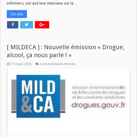
infirmiers, ont axé leur interview sur la …
Lire plus
[ MILDECA ] : Nouvelle émission « Drogue,
alcool, ça nous parle ! »
sur
17 mars 2016
Commentaires fermés
[
MILDECA
]
:
Nouvelle
émission
« Drogue,
alcool,
ça
nous
parle
! »