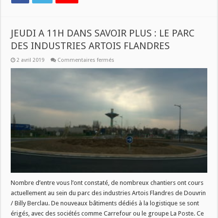
JEUDI A 11H DANS SAVOIR PLUS : LE PARC
DES INDUSTRIES ARTOIS FLANDRES
sur
2 avril 2019
Commentaires fermés
JEUDI
A
11H
DANS
SAVOIR
PLUS
:
LE
PARC
DES
INDUSTRIES
ARTOIS
FLANDRES
Nombre d’entre vous l’ont constaté, de nombreux chantiers ont cours
actuellement au sein du parc des industries Artois Flandres de Douvrin
/ Billy Berclau. De nouveaux bâtiments dédiés à la logistique se sont
érigés, avec des sociétés comme Carrefour ou le groupe La Poste. Ce