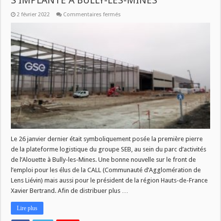
S’IMPLANTE À BULLY-LES-MINES
sur
2 février 2022
Commentaires fermés
CE
JEUDI
À
11H
DANS
SAVOIR
PLUS
:
SEB
S’IMPLANTE
À
BULLY-
LES-
MINES
Le 26 janvier dernier était symboliquement posée la première pierre
de la plateforme logistique du groupe SEB, au sein du parc d’activités
de l’Alouette à Bully-les-Mines. Une bonne nouvelle sur le front de
l’emploi pour les élus de la CALL (Communauté d’Agglomération de
Lens Liévin) mais aussi pour le président de la région Hauts-de-France
Xavier Bertrand. Afin de distribuer plus …
Lire plus