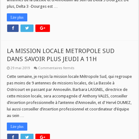
plus, Delta 3 -Dourges est …
Lire plus
LA MISSION LOCALE METROPOLE SUD
DANS SAVOIR PLUS JEUDI A 11H
sur
29 mai 2019
Commentaires fermés
LA
MISSION
Cette semaine, je reçois la mission locale Métropole Sud, qui regroupe
LOCALE
pas moins de 9 antennes de missions locales, de La Bassée à
METROPOLE
SUD
Ostricourt en passant par Annoeulin. Barbara LAIGNEL, directrice de
DANS
cette mission locale, sera accompagnée d’ Anthony VALES, conseiller
SAVOIR
PLUS
d’insertion professionnelle à l’antenne d’Annoeulin, et d’ Hervé DUMEZ,
JEUDI
A
lui aussi conseiller d’insertion professionnel et coordinateur d’équipe
11H
au sein …
Lire plus