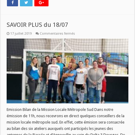
SAVOIR PLUS du 18/07
sur
17 juillet 2019
Commentaires fermés
SAVOIR
PLUS
du
18/07
Emission Bilan de la Mission Locale Métropole Sud Dans notre
émission de 11h, nous recevrons en direct quelques conseillers de la
mission locale métropole sud. En effet, cette émision sera consacrée
au bilan des six ateliers auxquels ont participés les jeunes des
antennes de la Bassée et d’Annoeullin au sein du Delta 3 Dourges. De