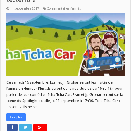
septembre
sur
14 septembre 2017
Commentaires fermés
Tcha
Tcha
Car
–
Humour
Plus
du
16
septembre
Ce samedi 16 septembre, Ezan et JP Grohar seront les invités de
l’émission Humour Plus. Ils seront dans nos studios de 16h à 18h pour
parler de leur comédie : Tcha Tcha Car. Ezan et Jp Grohar seront sur la
scène du Spotlight de Lille, le 23 septembre à 17h30. Tcha Tcha Car :
Ils sont 2, ils ne se …
Lire plus