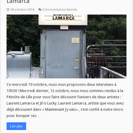
Lamarca
sur
18 octobre 2016
Commentaires fermés
[
INTERVIEWS
]
:
Jil
is
Lucky
+
Laurent
Lamarca
Ce mercredi 19 octobre, nous vous proposons deux interviews à
13h30 ! Mercredi dernier, 12 octobre, nous nous sommes rendus à la
Péniche de Lille pour vous faire découvrir l’univers de deux artistes :
Laurent Lamarca et Jil is Lucky. Laurent Lamarca, artiste que vous avez
déjà découvert dans « Maintenant j’y vais« , s’est confié à notre micro
pour évoquer ses …
Lire plus