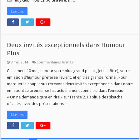
comedy club lillois La boite à Rire. Il …
Lire plus
Deux invités exceptionnels dans Humour
Plus!
sur
8 mai 2014
Commentaires fermés
Deux
invités
Ce samedi 10 mai, et pour votre plus grand plaisir, (et le nôtre), votre
exceptionnels
émission d’humour préférée revient, et en très grande forme ! Pour
dans
Humour
marquer le coup, nous recevons deux invités exceptionnels dans notre
Plus!
émission! Le premier se fait actuellement connaître dans l’émission
« On ne demande qu’a en rire » sur France 2. Habitué des sketchs
décalés, avec des présentations …
Lire plus