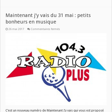
Maintenant j’y vais du 31 mai : petits
bonheurs en musique
sur
26 mai 2017
Commentaires fermés
Maintenant
j’y
vais
du
31
mai
:
petits
bonheurs
en
musique
C’est un nouveau numéro de Maintenant J’y vais qui vous est proposé