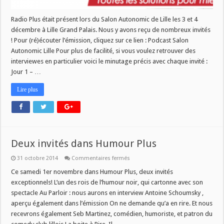
Radio Plus était présent lors du Salon Autonomic de Lille les 3 et 4
décembre à Lille Grand Palais. Nous y avons reçu de nombreux invités
! Pour (ré)écouter l’émission, cliquez sur ce lien : Podcast Salon
Autonomic Lille Pour plus de facilité, si vous voulez retrouver des
interviewes en particulier voici le minutage précis avec chaque invité :
Jour 1 – …
Lire plus
Deux invités dans Humour Plus
sur
31 octobre 2014
Commentaires fermés
Deux
invités
Ce samedi 1er novembre dans Humour Plus, deux invités
dans
exceptionnels! L’un des rois de l’humour noir, qui cartonne avec son
Humour
Plus
spectacle Au Parloir : nous aurons en interview Antoine Schoumsky ,
aperçu également dans l’émission On ne demande qu’a en rire. Et nous
recevrons également Seb Martinez, comédien, humoriste, et patron du