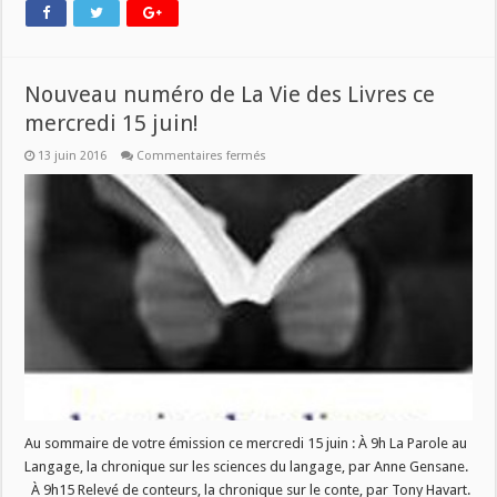
Nouveau numéro de La Vie des Livres ce
mercredi 15 juin!
sur
13 juin 2016
Commentaires fermés
Nouveau
numéro
de
La
Vie
des
Livres
ce
mercredi
15
juin!
Au sommaire de votre émission ce mercredi 15 juin : À 9h La Parole au
Langage, la chronique sur les sciences du langage, par Anne Gensane.
À 9h15 Relevé de conteurs, la chronique sur le conte, par Tony Havart.