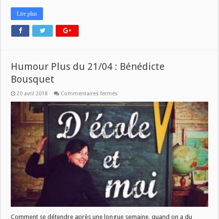
Lire plus
Humour Plus du 21/04 : Bénédicte
Bousquet
sur
20 avril 2018
Commentaires fermés
Humour
Plus
du
21/04
:
Bénédicte
Bousquet
Comment se détendre après une longue semaine, quand on a du