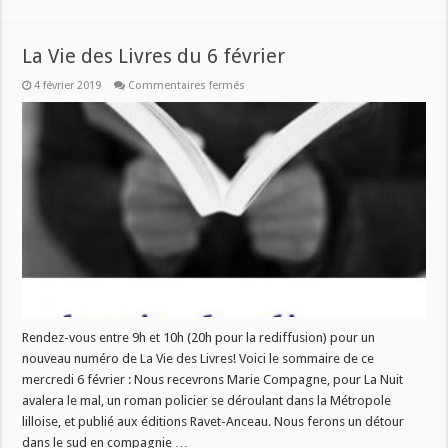
La Vie des Livres du 6 février
sur
4 février 2019
Commentaires fermés
La
Vie
des
Livres
du
6
février
Rendez-vous entre 9h et 10h (20h pour la rediffusion) pour un
nouveau numéro de La Vie des Livres! Voici le sommaire de ce
mercredi 6 février : Nous recevrons Marie Compagne, pour La Nuit
avalera le mal, un roman policier se déroulant dans la Métropole
lilloise, et publié aux éditions Ravet-Anceau. Nous ferons un détour
dans le sud en compagnie …