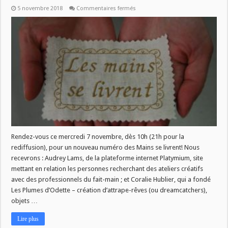
sur
5 novembre 2018
Commentaires fermés
Les
Mains
se
livrent
–
nouveau
numéro,
ce
mercredi
7
novembre!
Rendez-vous ce mercredi 7 novembre, dès 10h (21h pour la
rediffusion), pour un nouveau numéro des Mains se livrent! Nous
recevrons : Audrey Lams, de la plateforme internet Platymium, site
mettant en relation les personnes recherchant des ateliers créatifs
avec des professionnels du fait-main ; et Coralie Hublier, qui a fondé
Les Plumes d’Odette – création d’attrape-rêves (ou dreamcatchers),
objets …
Lire plus