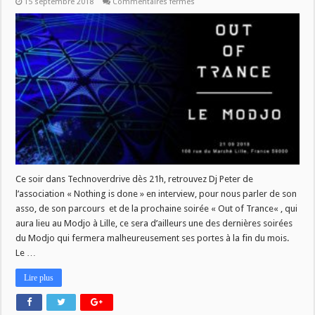
sur
15 septembre 2018
Commentaires fermés
PETER
(NOTHING
IS
DONE)
ET
JEFF
RAYE
CE
SOIR
DANS
TECHNOVERDRIVE
Ce soir dans Technoverdrive dès 21h, retrouvez Dj Peter de
l’association « Nothing is done » en interview, pour nous parler de son
asso, de son parcours et de la prochaine soirée « Out of Trance« , qui
aura lieu au Modjo à Lille, ce sera d’ailleurs une des dernières soirées
du Modjo qui fermera malheureusement ses portes à la fin du mois.
Le …
Lire plus