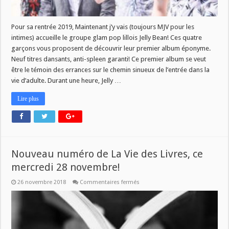
Pour sa rentrée 2019, Maintenant j’y vais (toujours MJV pour les
intimes) accueille le groupe glam pop lillois Jelly Bean! Ces quatre
garçons vous proposent de découvrir leur premier album éponyme.
Neuf titres dansants, anti-spleen garanti! Ce premier album se veut
être le témoin des errances sur le chemin sinueux de l’entrée dans la
vie d’adulte. Durant une heure, Jelly …
Lire plus
Nouveau numéro de La Vie des Livres, ce
mercredi 28 novembre!
sur
26 novembre 2018
Commentaires fermés
Nouveau
numéro
de
La
Vie
des
Livres,