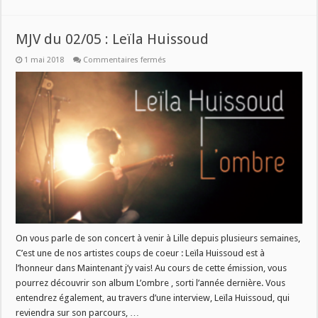
MJV du 02/05 : Leïla Huissoud
sur
1 mai 2018
Commentaires fermés
MJV
du
02/05
:
Leïla
Huissoud
On vous parle de son concert à venir à Lille depuis plusieurs semaines,
C’est une de nos artistes coups de coeur : Leïla Huissoud est à
l’honneur dans Maintenant j’y vais! Au cours de cette émission, vous
pourrez découvrir son album L’ombre , sorti l’année dernière. Vous
entendrez également, au travers d’une interview, Leïla Huissoud, qui
reviendra sur son parcours, …