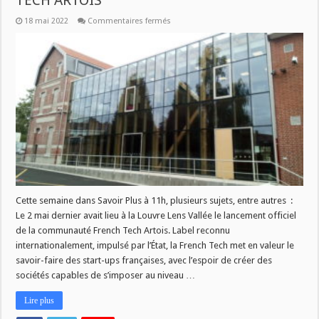
TECH ARTOIS
sur
18 mai 2022
Commentaires fermés
SAVOIR
PLUS
:
LANCEMENT
DE
LA
FRENCH
TECH
ARTOIS
Cette semaine dans Savoir Plus à 11h, plusieurs sujets, entre autres :
Le 2 mai dernier avait lieu à la Louvre Lens Vallée le lancement officiel
de la communauté French Tech Artois. Label reconnu
internationalement, impulsé par l’État, la French Tech met en valeur le
savoir-faire des start-ups françaises, avec l’espoir de créer des
sociétés capables de s’imposer au niveau …
Lire plus