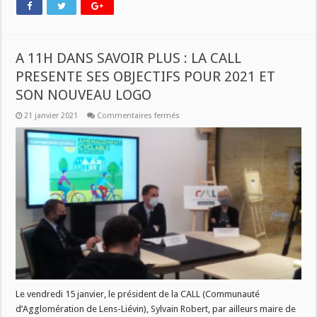
A 11H DANS SAVOIR PLUS : LA CALL
PRESENTE SES OBJECTIFS POUR 2021 ET
SON NOUVEAU LOGO
sur
21 janvier 2021
Commentaires fermés
A
11H
DANS
SAVOIR
PLUS
:
LA
CALL
PRESENTE
SES
OBJECTIFS
POUR
2021
ET
SON
NOUVEAU
LOGO
Le vendredi 15 janvier, le président de la CALL (Communauté
d’Agglomération de Lens-Liévin), Sylvain Robert, par ailleurs maire de