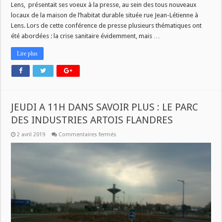
Lens, présentait ses voeux à la presse, au sein des tous nouveaux
locaux de la maison de l’habitat durable située rue Jean-Létienne à
Lens. Lors de cette conférence de presse plusieurs thématiques ont
été abordées : la crise sanitaire évidemment, mais …
Lire plus
JEUDI A 11H DANS SAVOIR PLUS : LE PARC
DES INDUSTRIES ARTOIS FLANDRES
sur
2 avril 2019
Commentaires fermés
JEUDI
A
11H
DANS
SAVOIR
PLUS
:
LE
PARC
DES
INDUSTRIES
ARTOIS
FLANDRES