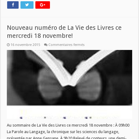
Nouveau numéro de La Vie des Livres ce
mercredi 18 novembre!
sur
16 novembre 2015
Commentaires fermés
Nouveau
numéro
de
La
Vie
des
Livres
ce
mercredi
18
novembre!
Au sommaire de La Vie des Livres ce mercredi 18 novembre : À 09h00
La Parole au Langage, la chronique sur les sciences du langage,
présentée par Anne Gensane. À 9h20 Relevé de conteurs, une demi-