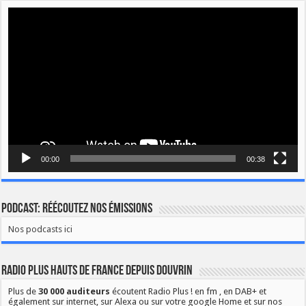
Lecteur
vidéo
00:00
00:38
Podcast: Réécoutez nos émissions
Nos podcasts ici
Radio Plus Hauts de France depuis Douvrin
Plus de
30 000 auditeurs
écoutent Radio Plus ! en fm , en DAB+ et
également sur internet, sur Alexa ou sur votre google Home et sur nos