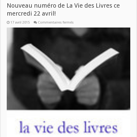
Nouveau numéro de La Vie des Livres ce
mercredi 22 avril!
sur
17 avril 2015
Commentaires fermés
Nouveau
numéro
de
La
Vie
des
Livres
ce
mercredi
22
avril!