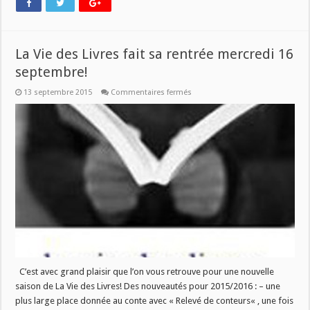
La Vie des Livres fait sa rentrée mercredi 16
septembre!
sur
13 septembre 2015
Commentaires fermés
La
Vie
des
Livres
fait
sa
rentrée
mercredi
16
septembre!
C’est avec grand plaisir que l’on vous retrouve pour une nouvelle
saison de La Vie des Livres! Des nouveautés pour 2015/2016 : – une
plus large place donnée au conte avec « Relevé de conteurs« , une fois