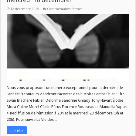
mercredi 16 décembre!
sur
12 décembre 2015
Commentaires fermés
La
Vie
des
Livres
spéciale
contes
ce
mercredi
16
décembre!
Nous vous proposons un numéro exceptionnel pour la dernière de
l’année! 9 conteurs viendront raconter des histoires entre 9h et 11h :
Swan Blachère Fabien Delorme Sandrine Gniady Tony Havart Élodie
Mora Coline Morel Cécile Pérus Florence Rousseau et Manuella Yapas
> Rediffusion de l’émission à 20h et le mercredi 23 décembre (9h et
20h). Pour suivre La Vie des …
Lire plus