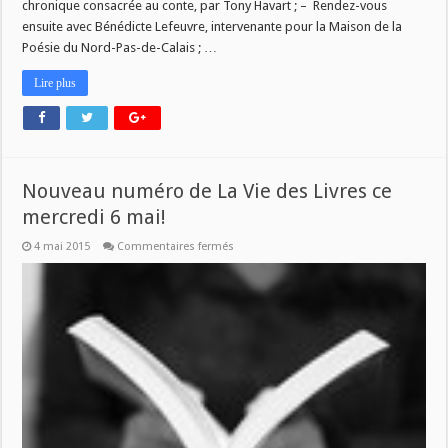
chronique consacrée au conte, par Tony Havart ; – Rendez-vous
ensuite avec Bénédicte Lefeuvre, intervenante pour la Maison de la
Poésie du Nord-Pas-de-Calais ; …
Lire plus
Nouveau numéro de La Vie des Livres ce
mercredi 6 mai!
sur
4 mai 2015
Commentaires fermés
Nouveau
numéro
de
La
Vie
des
Livres
ce
mercredi
6
mai!