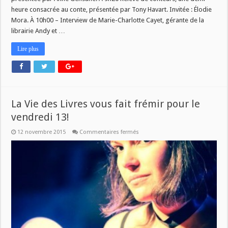
heure consacrée au conte, présentée par Tony Havart. Invitée : Élodie
Mora. À 10h00 – Interview de Marie-Charlotte Cayet, gérante de la
librairie Andy et …
Lire plus
La Vie des Livres vous fait frémir pour le
vendredi 13!
sur
12 novembre 2015
Commentaires fermés
La
Vie
des
Livres
vous
fait
frémir
pour
le
vendredi
13!