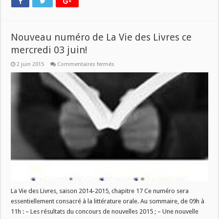
Nouveau numéro de La Vie des Livres ce
mercredi 03 juin!
sur
2 juin 2015
Commentaires fermés
Nouveau
numéro
de
La
Vie
des
Livres
ce
mercredi
03
juin!
La Vie des Livres, saison 2014-2015, chapitre 17 Ce numéro sera
essentiellement consacré à la littérature orale. Au sommaire, de 09h à
11h : – Les résultats du concours de nouvelles 2015 ; – Une nouvelle