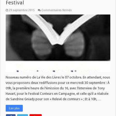
Festival
sur
29 septembre 2015
Commentaires fermés
La
Vie
des
Livres
du
30
septembre
–
Conteurs
en
campagne
et
Meltingpotch
Festival
Nouveau numéro de La Vie des Livres le 07 octobre. En attendant, nous
vous proposons deux rediffusions pour ce mercredi 30 septembre : À
09h, la première heure de l’émission du 16, avec l’interview de Tony
Havart, pour le Festival Conteurs en Campagne, et celle qu’il a réalisée
de Sandrine Gniady pour son « Relevé de conteurs » ; Et à 10h, …
Lire plus