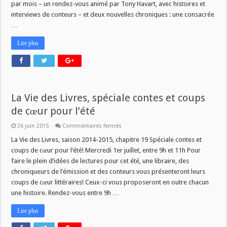
par mois – un rendez-vous animé par Tony Havart, avec histoires et
interviews de conteurs – et deux nouvelles chroniques : une consacrée
…
Lire plus
La Vie des Livres, spéciale contes et coups
de cœur pour l’été
sur
26 juin 2015
Commentaires fermés
La
Vie
La Vie des Livres, saison 2014-2015, chapitre 19 Spéciale contes et
des
coups de cœur pour l’été! Mercredi 1er juillet, entre 9h et 11h Pour
Livres,
spéciale
faire le plein d’idées de lectures pour cet été, une libraire, des
contes
chroniqueurs de l’émission et des conteurs vous présenteront leurs
et
coups
coups de cœur littéraires! Ceux-ci vous proposeront en outre chacun
de
cœur
une histoire. Rendez-vous entre 9h …
pour
l’été
Lire plus