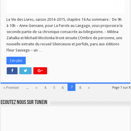
La Vie des Livres, saison 2014-2015, chapitre 14 Au sommaire : De 9h
à 10h – Anne Gensane, pour La Parole au Langage, vous proposera la
seconde partie de sa chronique consacrée au bilinguisme. – Miléna
Zahalka et Michaël Moslonka liront ensuite L’Ombre de personne, une
nouvelle extraite du recueil Silencieuse et perfide, paru aux éditions
Fleur Sauvage – un …
Lire plus
7
» Premier
...
«
4
5
6
8
»
Page 7 sur 8
Ecoutez nous sur TuneIn