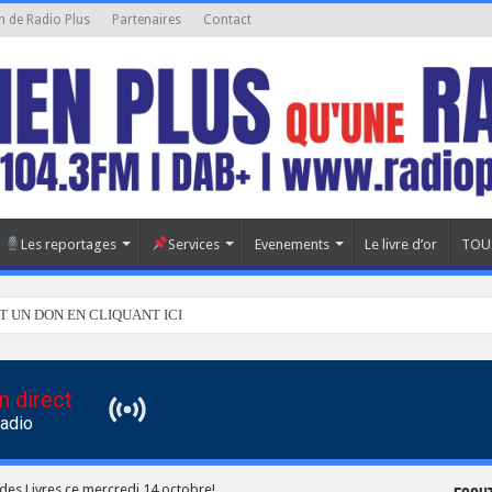
n de Radio Plus
Partenaires
Contact
Les reportages
Services
Evenements
Le livre d’or
TOU
T UN DON EN CLIQUANT ICI
n direct
Radio
es Livres ce mercredi 14 octobre!