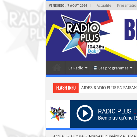
Actualité
Présentatio
VENDREDI , 7 AOÛT 2026
La Radio
Les programmes
Flash info
AIDEZ RADIO PLUS EN FAISAN
RADIO PLUS
E
Bien plus qu'une 
Accueil
»
Culture
»
Nouveau numéro de La Vie d