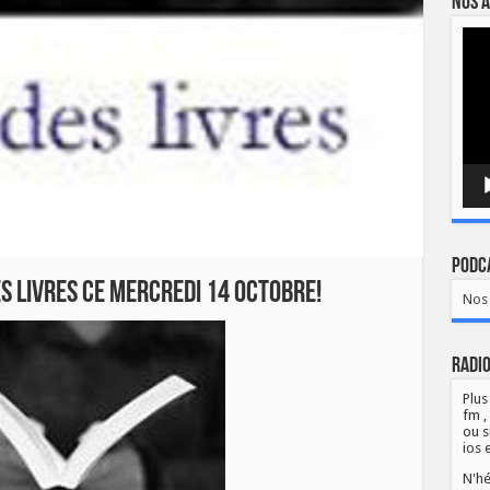
Nos a
Lect
vidé
Podca
s Livres ce mercredi 14 octobre!
Nos 
Radio
Plus
fm ,
ou s
ios 
N'hé