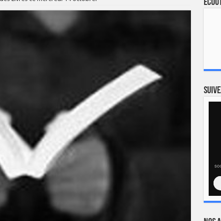
Ecout
Suive