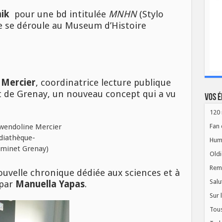
ik
pour une bd intitulée
MNHN
(Stylo
gue se déroule au Museum d’Histoire
 Mercier
, coordinatrice lecture publique
 de Grenay, un nouveau concept qui a vu
Vos é
120 
Fan 
Hum
Oldi
Rem
ouvelle chronique dédiée aux sciences et à
Salu
 par
Manuella Yapas
.
Sur 
Tous