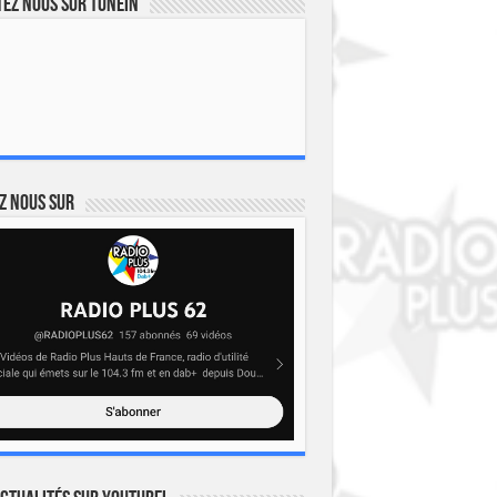
ez nous sur TuneIn
z nous sur