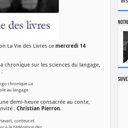
09 5
Notre
n La Vie des Livres ce
mercredi 14
 la chronique sur les sciences du langage,
e
;
Suive
 une demi-heure consacrée au conte,
Invité :
Christian Pierron
.