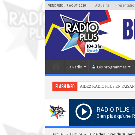
Actualité
Présentatio
VENDREDI , 7 AOÛT 2026
La Radio
Les programmes
Flash info
AIDEZ RADIO PLUS EN FAISAN
RADIO PLUS
E
Bien plus qu'une 
Accueil
»
Culture
»
La Vie des Livres du 30 se