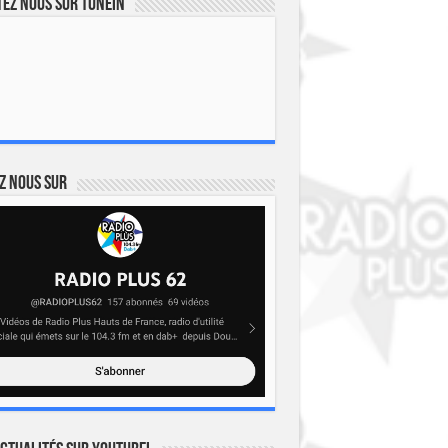
ez nous sur TuneIn
z nous sur