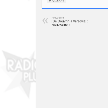
@Zibole
Précédent
[De Douvrin à Varsovie] :
Nouveauté !