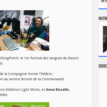
09 5
Notre
eltingPotch, le 1er festival des langues du Bassin
e)
Suive
ue de la Compagnie Home Théâtre ;
on au service lecture de la Communauté
son d’édition Light Motiv, et
Anna Rizzello
,
Allée.