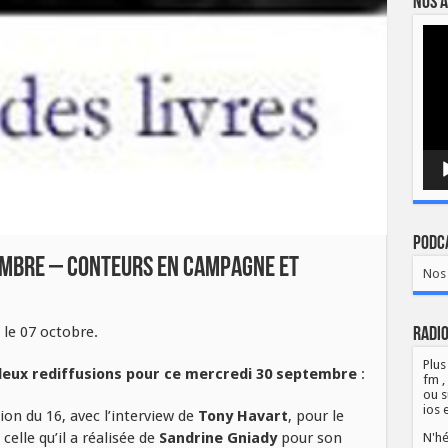
Nos a
Lect
vidé
Podca
tembre – Conteurs en campagne et
Nos 
le 07 octobre.
Radio
Plus
deux rediffusions pour ce mercredi 30 septembre
:
fm ,
ou s
ios 
ion du 16, avec l’interview de
Tony Havart
, pour le
elle qu’il a réalisée de
Sandrine Gniady
pour son
N'hé