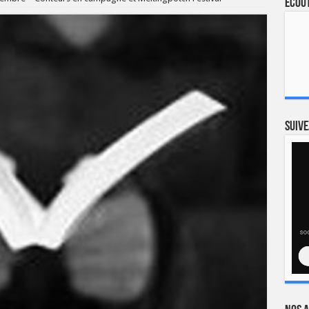
Ecout
Suive