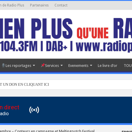
n de Radio Plus
Partenaires
Contact
Les reportages
Services
Evenements
Le livre d’or
TOU
T UN DON EN CLIQUANT ICI
n direct
Radio
ptembre – Conteurs en campagne et Meltingpotch Festival