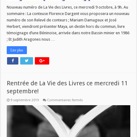
Nouveau numéro de La Vie des Livres, ce mercredi 9 octobre, à 9h. Au
sommaire : La conteuse Florence Dargent vous proposera un nouveau
numéro de son Relevé de conteurs ; Mariam Damageux et José
Herbert, viendront présenter Maya, un destin hors du commun, livre
témoignage d’une Béninoise, arrivée dans notre Bassin minier en 1986
; Et Judith Aragones nous …
Lire plus
Rentrée de La Vie des Livres ce mercredi 11
septembre!
sur
9 septembre 2019
Commentaires fermés
Rentrée
de
La
Vie
des
Livres
ce
mercredi
11