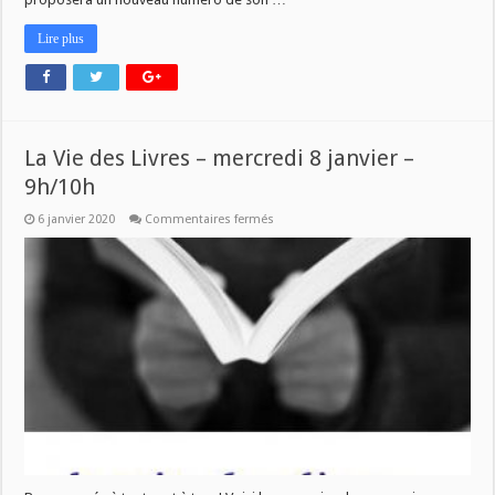
Lire plus
La Vie des Livres – mercredi 8 janvier –
9h/10h
sur
6 janvier 2020
Commentaires fermés
La
Vie
des
Livres
–
mercredi
8
janvier
–
9h/10h