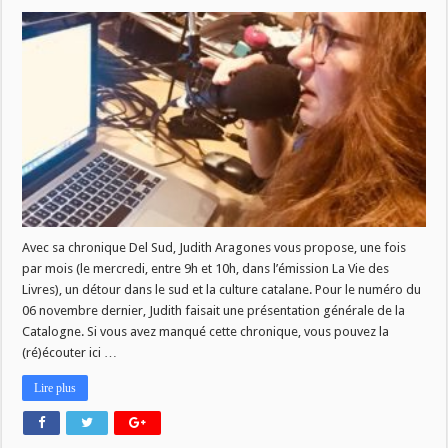
Del
Sud
–
présentation
de
la
Catalogne
Avec sa chronique Del Sud, Judith Aragones vous propose, une fois
par mois (le mercredi, entre 9h et 10h, dans l’émission La Vie des
Livres), un détour dans le sud et la culture catalane. Pour le numéro du
06 novembre dernier, Judith faisait une présentation générale de la
Catalogne. Si vous avez manqué cette chronique, vous pouvez la
(ré)écouter ici …
Lire plus