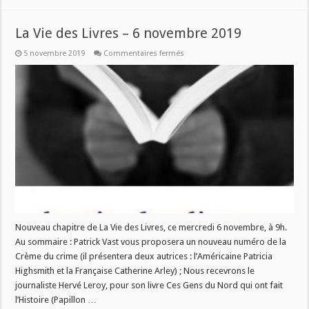
La Vie des Livres – 6 novembre 2019
sur
5 novembre 2019
Commentaires fermés
La
Vie
des
Livres
–
6
novembre
2019
Nouveau chapitre de La Vie des Livres, ce mercredi 6 novembre, à 9h.
Au sommaire : Patrick Vast vous proposera un nouveau numéro de la
Crème du crime (il présentera deux autrices : l’Américaine Patricia
Highsmith et la Française Catherine Arley) ; Nous recevrons le
journaliste Hervé Leroy, pour son livre Ces Gens du Nord qui ont fait
l’Histoire (Papillon …