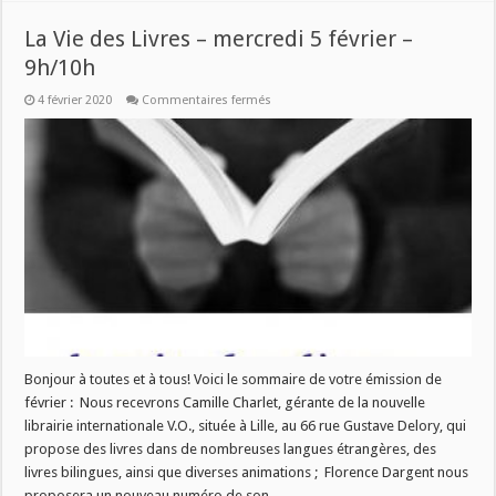
La Vie des Livres – mercredi 5 février –
9h/10h
sur
4 février 2020
Commentaires fermés
La
Vie
des
Livres
–
mercredi
5
février
–
9h/10h
Bonjour à toutes et à tous! Voici le sommaire de votre émission de
février : Nous recevrons Camille Charlet, gérante de la nouvelle
librairie internationale V.O., située à Lille, au 66 rue Gustave Delory, qui
propose des livres dans de nombreuses langues étrangères, des
livres bilingues, ainsi que diverses animations ; Florence Dargent nous
proposera un nouveau numéro de son …