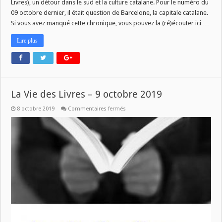
Livres), un détour dans le sud et la culture catalane. Pour le numéro du
09 octobre dernier, il était question de Barcelone, la capitale catalane.
Si vous avez manqué cette chronique, vous pouvez la (ré)écouter ici …
Lire plus
La Vie des Livres – 9 octobre 2019
sur
8 octobre 2019
Commentaires fermés
La
Vie
des
Livres
–
9
octobre
2019