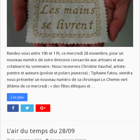
numéro
ce
mercredi
28
novembre!
Rendez-vous entre 10h et 11h, ce mercredi 28 novembre, pour un
nouveau numéro de votre émission consacrée aux artisans et aux
créateurs! Au sommaire : Nous recevrons Christine Vauchel, artiste-
peintre et auteure (poésie et polars jeunesse) ; Tiphaine Fatou, viendra
nous présenter un nouveau numéro de sa chronique Le Chemin vert
(thème de ce mercredi : « des fêtes éthiques et …
Lire plus
L’air du temps du 28/09
sur