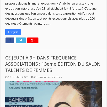
propose depuis fin mars l’exposition « s’habiller en artiste », une
exposition visible jusqu’au 21 juillet. L’habit fait-il l’artiste ? C’est une
des questions que l’on se pose dans cette exposition où l’on peut
découvrir des prêts en tout points exceptionnels avec plus de 200
oeuvres : vêtements, peintures, …
Lire plus
CE JEUDI À 9H DANS FREQUENCE
ASSOCIATIONS : 13ème ÉDITION DU SALON
TALENTS DE FEMMES
sur
19 octobre 2022
Commentaires fermés
CE
JEUDI
À
9H
DANS
FREQUENCE
ASSOCIATIONS
:
13ème