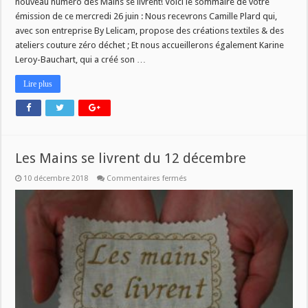
nouveau numéro des Mains se livrent! Voici le sommaire de votre
émission de ce mercredi 26 juin : Nous recevrons Camille Plard qui,
avec son entreprise By Lelicam, propose des créations textiles & des
ateliers couture zéro déchet ; Et nous accueillerons également Karine
Leroy-Bauchart, qui a créé son …
Lire plus
Les Mains se livrent du 12 décembre
sur
10 décembre 2018
Commentaires fermés
Les
Mains
se
livrent
du
12
décembre