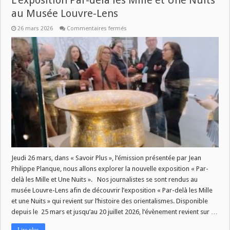
L’exposition Par-delà les Mille et Une Nuits
au Musée Louvre-Lens
sur
26 mars 2026
Commentaires fermés
Savoir
Plus
–
Jeudi
26
mars
à
11h
:
L’exposition
Par-
delà
les
Mille
et
Une
Nuits
au
Musée
Jeudi 26 mars, dans « Savoir Plus », l’émission présentée par Jean
Louvre-
Philippe Planque, nous allons explorer la nouvelle exposition « Par-
Lens
delà les Mille et Une Nuits ». Nos journalistes se sont rendus au
musée Louvre-Lens afin de découvrir l’exposition « Par-delà les Mille
et une Nuits » qui revient sur l’histoire des orientalismes. Disponible
depuis le 25 mars et jusqu’au 20 juillet 2026, l’évènement revient sur …