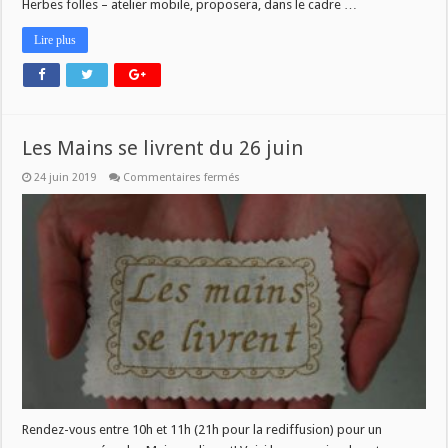
Herbes folles – atelier mobile, proposera, dans le cadre …
Lire plus
Les Mains se livrent du 26 juin
sur
24 juin 2019
Commentaires fermés
Les
Mains
se
livrent
du
26
juin
Rendez-vous entre 10h et 11h (21h pour la rediffusion) pour un