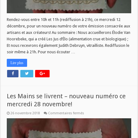
Rendez-vous entre 10h et 11h (rediffusion à 21h), ce mercredi 12
décembre, pour un nouveau numéro de votre émission consacrée aux
artisans et aux créateurs! Au sommaire : Nous accueillerons Élodie Van
Hoorebeke, qui a créé Les Jus d’Élo (alimentation crue et biologique) ;
Et nous recevrons également Judith Debruyn, vitrailliste. Rediffusion le
soir même à 21h. Pour nous écouter …
Lire plus
Les Mains se livrent – nouveau numéro ce
mercredi 28 novembre!
sur
26 novembre 2018
Commentaires fermés
Les
Mains
se
livrent
–
nouveau