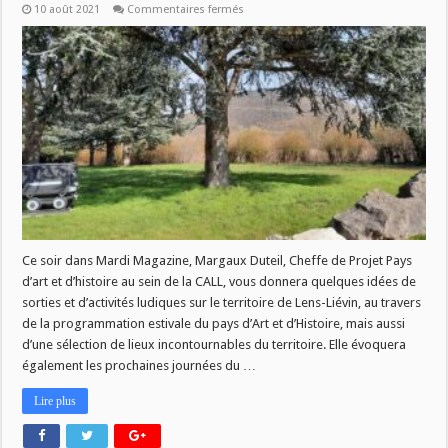
sur
10 août 2021
Commentaires fermés
CE
SOIR
A
18H
DANS
MARDI
MAGAZINE
:
IDÉES
DE
SORTIES
AVEC
LE
PAYS
D’ART
ET
D’HISTOIRE
DE
LENS-
Ce soir dans Mardi Magazine, Margaux Duteil, Cheffe de Projet Pays
LIÉVIN
d’art et d’histoire au sein de la CALL, vous donnera quelques idées de
sorties et d’activités ludiques sur le territoire de Lens-Liévin, au travers
de la programmation estivale du pays d’Art et d’Histoire, mais aussi
d’une sélection de lieux incontournables du territoire. Elle évoquera
également les prochaines journées du …
Lire plus