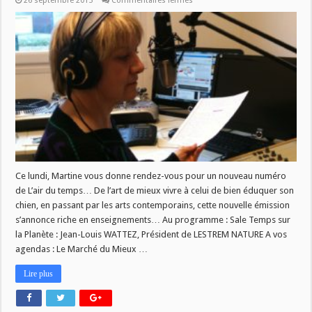
26 septembre 2015
Commentaires fermés
L’air
du
temps
du
28/09
Ce lundi, Martine vous donne rendez-vous pour un nouveau numéro
de L’air du temps… De l’art de mieux vivre à celui de bien éduquer son
chien, en passant par les arts contemporains, cette nouvelle émission
s’annonce riche en enseignements… Au programme : Sale Temps sur
la Planète : Jean-Louis WATTEZ, Président de LESTREM NATURE A vos
agendas : Le Marché du Mieux …
Lire plus