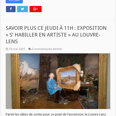
Lire plus
SAVOIR PLUS CE JEUDI À 11H : EXPOSITION
« S’ HABILLER EN ARTISTE » AU LOUVRE-
LENS
sur
29 mai 2025
Commentaires fermés
SAVOIR
PLUS
CE
JEUDI
À
11H
:
EXPOSITION
« S’
HABILLER
EN
ARTISTE »
AU
LOUVRE-
LENS
Parmi les idées de sortie pour ce pont de l’ascension, le Louvre Lens