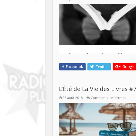
L
V
d
L
f
s
p
r
–
I
d
c
Facebook
Twitter
Google
L’Été de La Vie des Livres #
sur
28 août 2018
Commentaires fermés
L’Été
de
La
Vie
des
Livres
#7
–
29