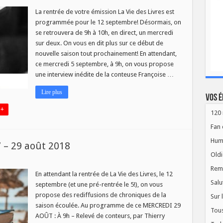
a
ie
La rentrée de votre émission La Vie des Livres est
es
programmée pour le 12 septembre! Désormais, on
ivres
ait
se retrouvera de 9h à 10h, en direct, un mercredi
a
sur deux. On vous en dit plus sur ce début de
ré-
entrée!
nouvelle saison tout prochainement! En attendant,
nterviews
ce mercredi 5 septembre, à 9h, on vous propose
e
une interview inédite de la conteuse Françoise …
onteurs
Lire plus
Vos é
 +
120 
Fan 
Hum
7 – 29 août 2018
Oldi
Rem
En attendant la rentrée de La Vie des Livres, le 12
Salu
septembre (et une pré-rentrée le 5!), on vous
propose des rediffusions de chroniques de la
Sur 
saison écoulée. Au programme de ce MERCREDI 29
Tous
AOÛT : À 9h – Relevé de conteurs, par Thierry