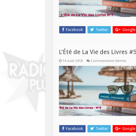
août
2018
Facebook
Twitter
Google
L’Été de La Vie des Livres #
sur
14 août 2018
Commentaires fermés
L’Été
de
La
Vie
des
Livres
#5
–
15
août
2018
Facebook
Twitter
Google