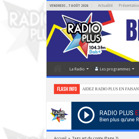
Actualité
Présentatio
VENDREDI , 7 AOÛT 2026
La Radio
Les programmes
Flash info
AIDEZ RADIO PLUS EN FAISAN
RADIO PLUS
E
Bien plus qu'une 
Accueil
»
Tags art du conte
(Page 2)