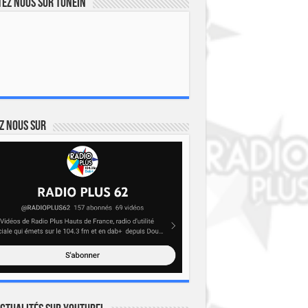
ez nous sur TuneIn
z nous sur