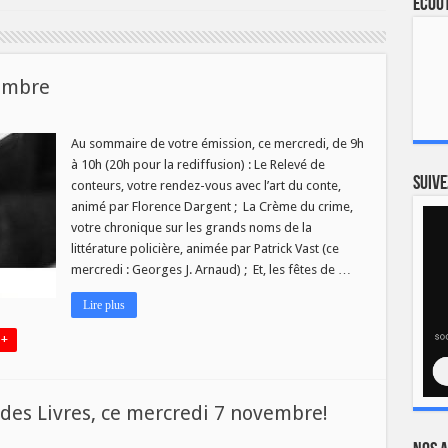
Ecout
cembre
sur
a
ie
Au sommaire de votre émission, ce mercredi, de 9h
des
à 10h (20h pour la rediffusion) : Le Relevé de
ivres
du
Suive
conteurs, votre rendez-vous avec l’art du conte,
12
animé par Florence Dargent ; La Crème du crime,
décembre
votre chronique sur les grands noms de la
littérature policière, animée par Patrick Vast (ce
mercredi : Georges J. Arnaud) ; Et, les fêtes de …
Lire plus
 +
es Livres, ce mercredi 7 novembre!
ur