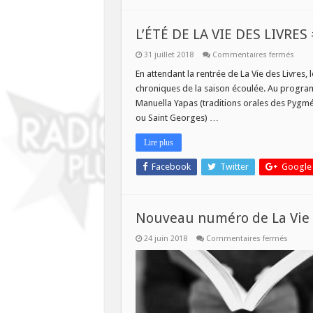
L’ÉTÉ DE LA VIE DES LIVRES
sur
31 juillet 2018
Commentaires fermés
L’ÉTÉ
DE
En attendant la rentrée de La Vie des Livres
LA
chroniques de la saison écoulée. Au program
VIE
DES
Manuella Yapas (traditions orales des Pygmée
LIVRE
ou Saint Georges) …
#3
–
1er
Lire plus
AOÛ
2018
Facebook
Twitter
Google
Nouveau numéro de La Vie de
sur
24 juin 2018
Commentaires fermés
Nouve
numér
de
La
Vie
des
Livres,
ce