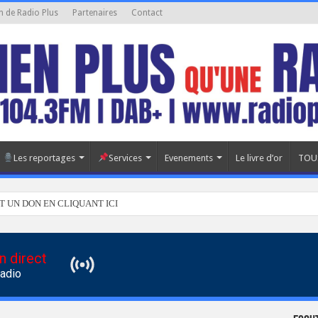
n de Radio Plus
Partenaires
Contact
Les reportages
Services
Evenements
Le livre d’or
TOU
T UN DON EN CLIQUANT ICI
n direct
Radio