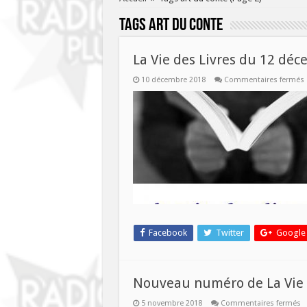
Tags
art du conte
La Vie des Livres du 12 dé
10 décembre 2018
Commentaires fermés
L
V
L
Facebook
Twitter
Google
Nouveau numéro de La Vie d
s
5 novembre 2018
Commentaires fermés