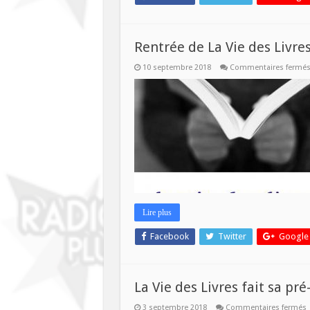
Rentrée de La Vie des Livre
10 septembre 2018
Commentaires fermé
Lire plus
Facebook
Twitter
Google
La Vie des Livres fait sa pr
s
3 septembre 2018
Commentaires fermés