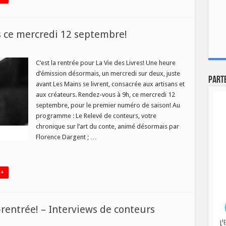
s ce mercredi 12 septembre!
sur
s
Rentrée
de
C’est la rentrée pour La Vie des Livres! Une heure
La
d’émission désormais, un mercredi sur deux, juste
Vie
Part
des
avant Les Mains se livrent, consacrée aux artisans et
Livres
aux créateurs. Rendez-vous à 9h, ce mercredi 12
ce
mercredi
septembre, pour le premier numéro de saison! Au
12
septembre!
programme : Le Relevé de conteurs, votre
chronique sur l’art du conte, animé désormais par
Florence Dargent ; …
 +
é-rentrée! – Interviews de conteurs
ur