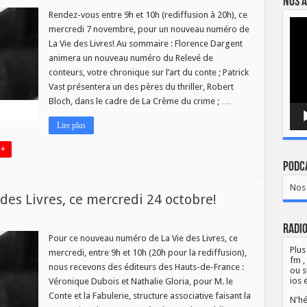
Nos a
ouveau
uméro
Rendez-vous entre 9h et 10h (rediffusion à 20h), ce
Lect
e
mercredi 7 novembre, pour un nouveau numéro de
vidé
a
e
La Vie des Livres! Au sommaire : Florence Dargent
es
animera un nouveau numéro du Relevé de
vres,
e
conteurs, votre chronique sur l’art du conte ; Patrick
ercredi
Vast présentera un des pères du thriller, Robert
ovembre!
Bloch, dans le cadre de La Crème du crime ; …
Lire plus
 +
Podca
Nos 
es Livres, ce mercredi 24 octobre!
Radio
uveau
méro
Pour ce nouveau numéro de La Vie des Livres, ce
Plus
mercredi, entre 9h et 10h (20h pour la rediffusion),
fm ,
nous recevons des éditeurs des Hauts-de-France :
ou s
s
ios 
Véronique Dubois et Nathalie Gloria, pour M. le
res,
Conte et la Fabulerie, structure associative faisant la
credi
N'hé