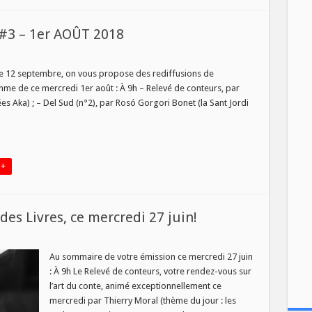
 #3 – 1er AOÛT 2018
, le 12 septembre, on vous propose des rediffusions de
me de ce mercredi 1er août : À 9h – Relevé de conteurs, par
s Aka) ; – Del Sud (n°2), par Rosó Gorgori Bonet (la Sant Jordi
S
T
 +
s Livres, ce mercredi 27 juin!
au
o
Au sommaire de votre émission ce mercredi 27 juin
: À 9h Le Relevé de conteurs, votre rendez-vous sur
l’art du conte, animé exceptionnellement ce
mercredi par Thierry Moral (thème du jour : les