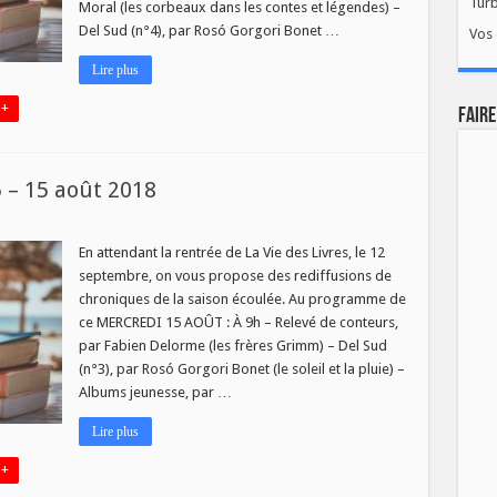
Tur
Moral (les corbeaux dans les contes et légendes) –
Del Sud (n°4), par Rosó Gorgori Bonet …
Vos 
Lire plus
 +
FAIRE
5 – 15 août 2018
En attendant la rentrée de La Vie des Livres, le 12
septembre, on vous propose des rediffusions de
chroniques de la saison écoulée. Au programme de
ce MERCREDI 15 AOÛT : À 9h – Relevé de conteurs,
par Fabien Delorme (les frères Grimm) – Del Sud
(n°3), par Rosó Gorgori Bonet (le soleil et la pluie) –
Albums jeunesse, par …
Lire plus
 +