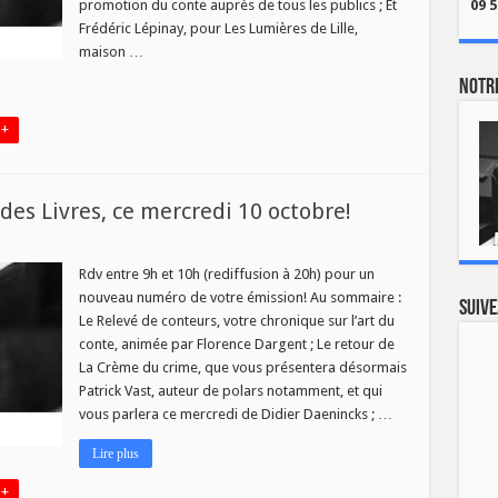
promotion du conte auprès de tous les publics ; Et
09 5
obre!
Frédéric Lépinay, pour Les Lumières de Lille,
maison …
Notre
 +
es Livres, ce mercredi 10 octobre!
veau
éro
Rdv entre 9h et 10h (rediffusion à 20h) pour un
nouveau numéro de votre émission! Au sommaire :
Suive
Le Relevé de conteurs, votre chronique sur l’art du
conte, animée par Florence Dargent ; Le retour de
s,
La Crème du crime, que vous présentera désormais
redi
Patrick Vast, auteur de polars notamment, et qui
bre!
vous parlera ce mercredi de Didier Daenincks ; …
Lire plus
 +