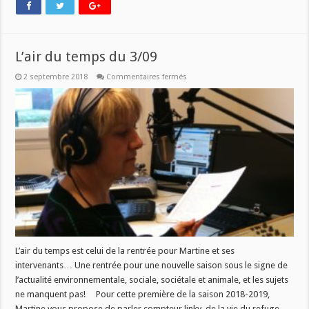
L’air du temps du 3/09
sur
2 septembre 2018
Commentaires fermés
L’air
du
temps
du
3/09
L’air du temps est celui de la rentrée pour Martine et ses
intervenants… Une rentrée pour une nouvelle saison sous le signe de
l’actualité environnementale, sociale, sociétale et animale, et les sujets
ne manquent pas! Pour cette première de la saison 2018-2019,
Martine vous propose de parler compteur linky, de la vie du refuge