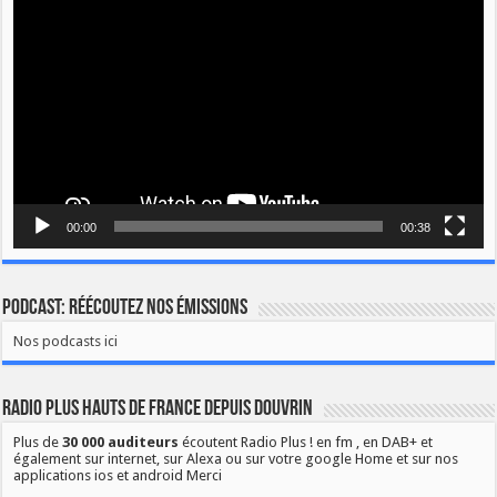
vidéo
00:00
00:38
Podcast: Réécoutez nos émissions
Nos podcasts ici
Radio Plus Hauts de France depuis Douvrin
Plus de
30 000 auditeurs
écoutent Radio Plus ! en fm , en DAB+ et
également sur internet, sur Alexa ou sur votre google Home et sur nos
applications ios et android Merci