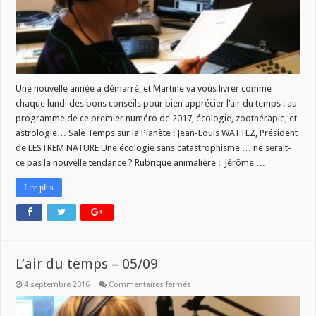
Une nouvelle année a démarré, et Martine va vous livrer comme
chaque lundi des bons conseils pour bien apprécier l’air du temps : au
programme de ce premier numéro de 2017, écologie, zoothérapie, et
astrologie… Sale Temps sur la Planète : Jean-Louis WATTEZ, Président
de LESTREM NATURE Une écologie sans catastrophisme … ne serait-
ce pas la nouvelle tendance ? Rubrique animalière : Jérôme …
Lire plus
L’air du temps – 05/09
sur
4 septembre 2016
Commentaires fermés
L’air
du
temps