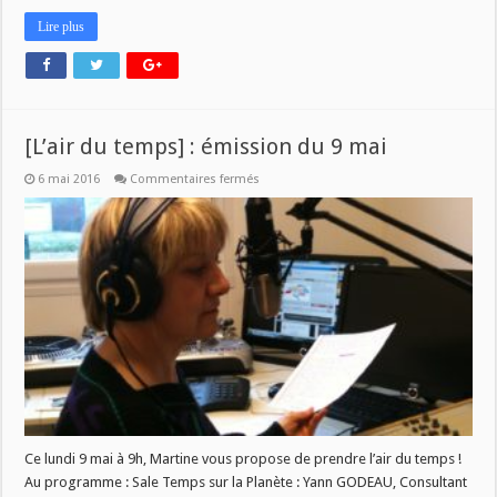
Lire plus
[L’air du temps] : émission du 9 mai
sur
6 mai 2016
Commentaires fermés
[L’air
du
temps]
:
émission
du
9
mai
Ce lundi 9 mai à 9h, Martine vous propose de prendre l’air du temps !
Au programme : Sale Temps sur la Planète : Yann GODEAU, Consultant