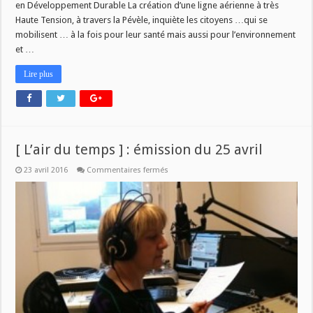
en Développement Durable La création d’une ligne aérienne à très
Haute Tension, à travers la Pévèle, inquiète les citoyens …qui se
mobilisent … à la fois pour leur santé mais aussi pour l’environnement
et …
Lire plus
[ L’air du temps ] : émission du 25 avril
sur
23 avril 2016
Commentaires fermés
[
L’air
du
temps
]
:
émission
du
25
avril