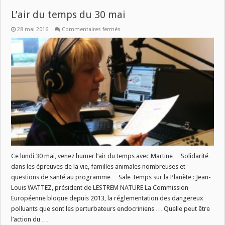
L’air du temps du 30 mai
sur
28 mai 2016
Commentaires fermés
L’air
du
temps
du
30
mai
Ce lundi 30 mai, venez humer l’air du temps avec Martine… Solidarité
dans les épreuves de la vie, familles animales nombreuses et
questions de santé au programme… Sale Temps sur la Planète : Jean-
Louis WATTEZ, président de LESTREM NATURE La Commission
Européenne bloque depuis 2013, la réglementation des dangereux
polluants que sont les perturbateurs endocriniens … Quelle peut être
l’action du …