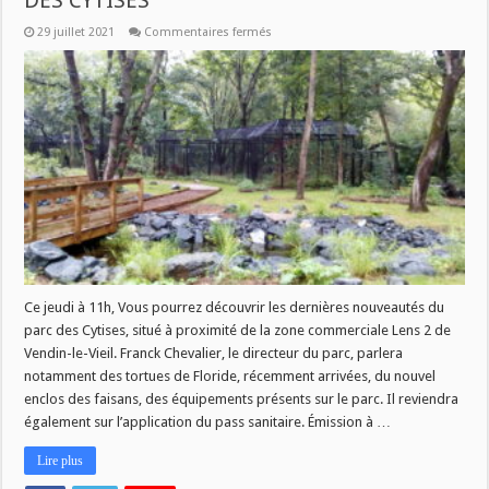
DES CYTISES
sur
29 juillet 2021
Commentaires fermés
SAVOIR
PLUS
:
LES
NOUVEAUTES
DU
PARC
DES
CYTISES
Ce jeudi à 11h, Vous pourrez découvrir les dernières nouveautés du
parc des Cytises, situé à proximité de la zone commerciale Lens 2 de
Vendin-le-Vieil. Franck Chevalier, le directeur du parc, parlera
notamment des tortues de Floride, récemment arrivées, du nouvel
enclos des faisans, des équipements présents sur le parc. Il reviendra
également sur l’application du pass sanitaire. Émission à …
Lire plus