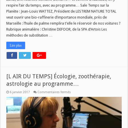
respire l’air du temps, avec au programme… Sale Temps sur la
Planète : Jean-Louis WATTEZ, Président de LESTREM NATURE TOTAL
veut ouvrir une bio-raffinerie d’importance mondiale, près de
Marseille : l’huile de palme remplira t’elle le réservoir de nos voitures ?
Rubrique animalière : Christine DEFOOR, de la SPA d’Artois Les
méthodes de substitution …
Lire plus
[L AIR DU TEMPS] Écologie, zoothérapie,
astrologie au programme…
sur
6 janvier 2017
Commentaires fermés
[L
AIR
DU
TEMPS]
Écologie,
zoothérapie,
astrologie
au
programme…