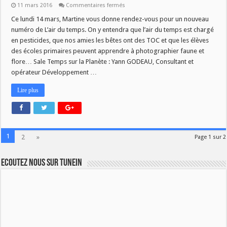
sur
11 mars 2016
Commentaires fermés
Pesticides
et
Ce lundi 14 mars, Martine vous donne rendez-vous pour un nouveau
initiation
numéro de L’air du temps. On y entendra que l’air du temps est chargé
photo:
L’air
en pesticides, que nos amies les bêtes ont des TOC et que les élèves
du
des écoles primaires peuvent apprendre à photographier faune et
temps
flore… Sale Temps sur la Planète : Yann GODEAU, Consultant et
opérateur Développement …
Lire plus
1
2
»
Page 1 sur 2
Ecoutez nous sur TuneIn