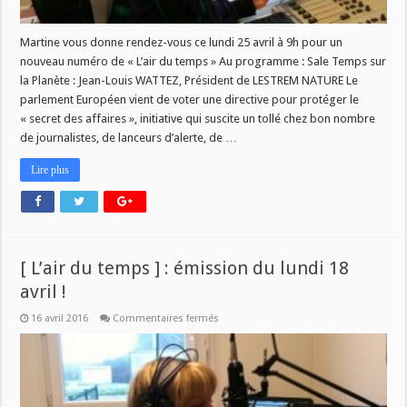
Martine vous donne rendez-vous ce lundi 25 avril à 9h pour un
nouveau numéro de « L’air du temps » Au programme : Sale Temps sur
la Planète : Jean-Louis WATTEZ, Président de LESTREM NATURE Le
parlement Européen vient de voter une directive pour protéger le
« secret des affaires », initiative qui suscite un tollé chez bon nombre
de journalistes, de lanceurs d’alerte, de …
Lire plus
[ L’air du temps ] : émission du lundi 18
avril !
sur
16 avril 2016
Commentaires fermés
[
L’air
du
temps
]
:
émission