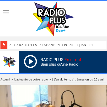
AIDEZ RADIO PLUS EN FAISANT UN DON EN CLIQUANT ICI
RADIO PLUS
En direct
Bien plus qu'une Radio
Accueil
»
L'actualité de votre radio
»
[ L’air du temps ] : émission du 25 avril