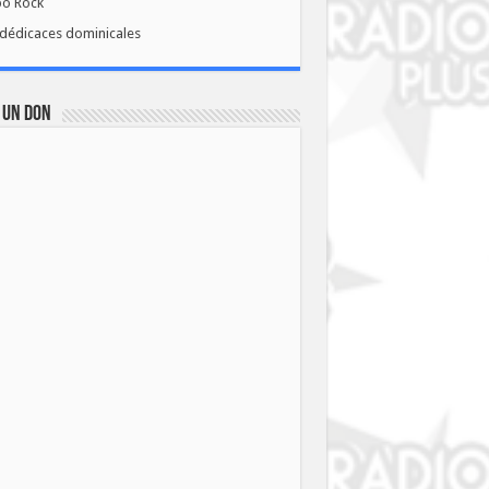
bo Rock
dédicaces dominicales
 UN DON