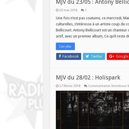
MJV du 23/05 : Antony Belli
20 mai 2018
1
Une fois n’est pas coutume, ce mercredi, Main
culturelles, s’intéresse à un artiste coup d
Bellicourt. Antony Bellicourt est un chanteur 
actif, avec un premier album, Ce qu’il reste 
Lire plus
Facebook
Twitter
Google
MJV du 28/02 : Holispark
27 février 2018
Commentaires fermés
sur 