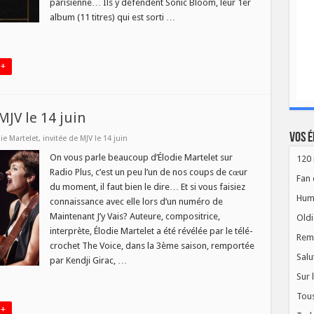
parisienne… Ils y défendent Sonic Bloom, leur 1er
album (11 titres) qui est sorti …
 +
MJV le 14 juin
Vos é
ie Martelet, invitée de MJV le 14 juin
On vous parle beaucoup d’Élodie Martelet sur
120 
Radio Plus, c’est un peu l’un de nos coups de cœur
Fan 
du moment, il faut bien le dire… Et si vous faisiez
Hum
connaissance avec elle lors d’un numéro de
Maintenant J’y Vais? Auteure, compositrice,
Oldi
interprète, Élodie Martelet a été révélée par le télé-
Rem
crochet The Voice, dans la 3ème saison, remportée
Salu
par Kendji Girac, …
Sur 
Tous
 +