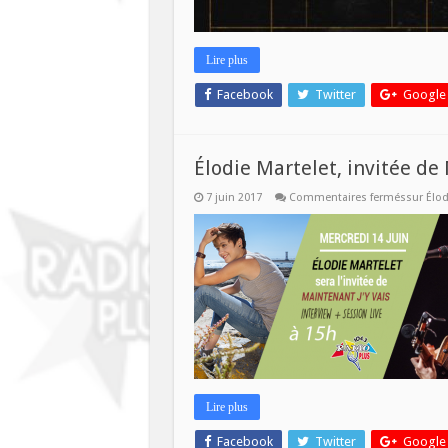
Lire plus
Facebook
Twitter
Google
Élodie Martelet, invitée de 
7 juin 2017
Commentaires fermés
sur Élod
Lire plus
Facebook
Twitter
Google