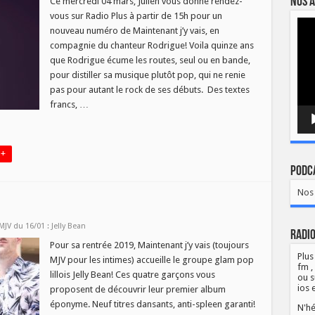
Nos a
Ce mercredi 04 mars, Julien vous donne rendez-
vous sur Radio Plus à partir de 15h pour un
Lect
nouveau numéro de Maintenant j’y vais, en
vidé
compagnie du chanteur Rodrigue! Voila quinze ans
que Rodrigue écume les routes, seul ou en bande,
pour distiller sa musique plutôt pop, qui ne renie
pas pour autant le rock de ses débuts. Des textes
francs, …
 +
Podca
Nos 
MJV du 16/01 : Jelly Bean
Radio
Pour sa rentrée 2019, Maintenant j’y vais (toujours
Plus
MJV pour les intimes) accueille le groupe glam pop
fm ,
lillois Jelly Bean! Ces quatre garçons vous
ou s
ios 
proposent de découvrir leur premier album
éponyme. Neuf titres dansants, anti-spleen garanti!
N'hé