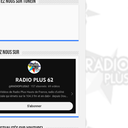
ez nous sur TuneIn
z nous sur