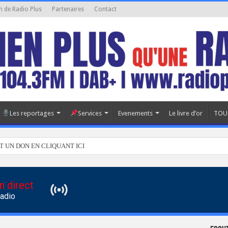
n de Radio Plus
Partenaires
Contact
Les reportages
Services
Evenements
Le livre d’or
TOU
T UN DON EN CLIQUANT ICI
n direct
Radio