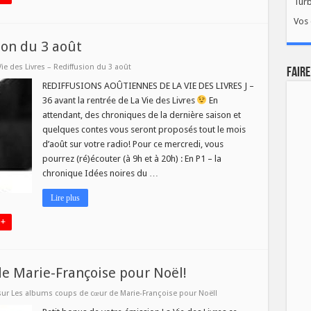
Tur
Vos 
ion du 3 août
Vie des Livres – Rediffusion du 3 août
FAIRE
REDIFFUSIONS AOÛTIENNES DE LA VIE DES LIVRES J –
36 avant la rentrée de La Vie des Livres
En
attendant, des chroniques de la dernière saison et
quelques contes vous seront proposés tout le mois
d’août sur votre radio! Pour ce mercredi, vous
pourrez (ré)écouter (à 9h et à 20h) : En P1 – la
chronique Idées noires du …
Lire plus
 +
e Marie-Françoise pour Noël!
sur Les albums coups de cœur de Marie-Françoise pour Noël!