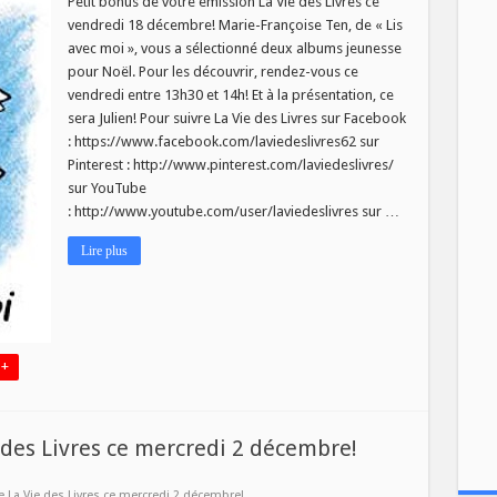
Petit bonus de votre émission La Vie des Livres ce
vendredi 18 décembre! Marie-Françoise Ten, de « Lis
avec moi », vous a sélectionné deux albums jeunesse
pour Noël. Pour les découvrir, rendez-vous ce
vendredi entre 13h30 et 14h! Et à la présentation, ce
sera Julien! Pour suivre La Vie des Livres sur Facebook
: https://www.facebook.com/laviedeslivres62 sur
Pinterest : http://www.pinterest.com/laviedeslivres/
sur YouTube
: http://www.youtube.com/user/laviedeslivres sur …
Lire plus
 +
es Livres ce mercredi 2 décembre!
La Vie des Livres ce mercredi 2 décembre!