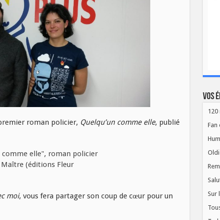
Vos é
120 
premier roman policier,
Quelqu’un comme elle
, publié
Fan 
Hum
Oldi
Rem
Salu
Sur 
ec moi
, vous fera partager son coup de cœur pour un
Tous