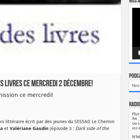
Nos a
Lect
vidé
Podca
s Livres ce mercredi 2 décembre!
Nos 
mission ce mercredi!
Radio
Plus
fm ,
ton littéraire écrit par des jeunes du SESSAD Le Chemin
ou s
ka
et
Valériane Gaudin
(épisode 3 :
Dark side of the
ios 
N'hé