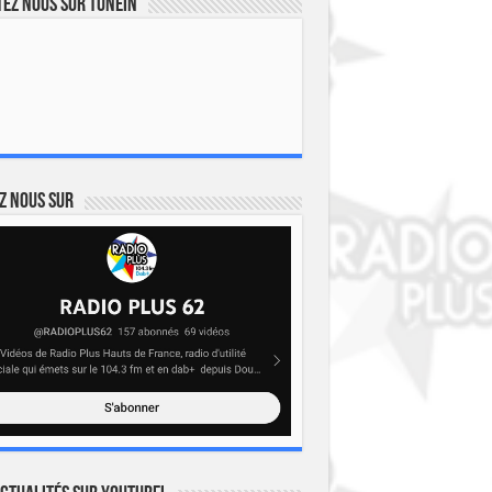
ez nous sur TuneIn
z nous sur