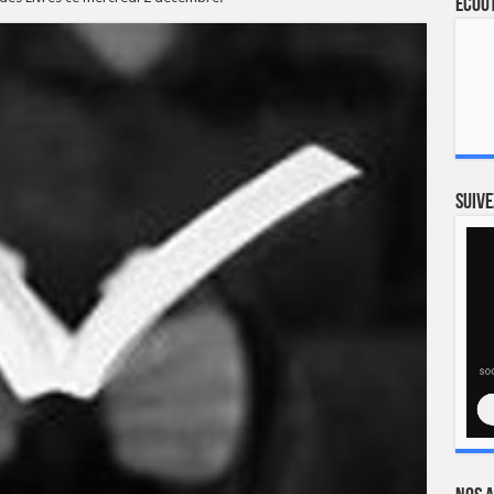
Ecout
Suive