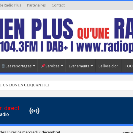
de Radio Plus
Partenaires
Contact
Les reportages
Services
Evenements
Le livre d’or
TOU
T UN DON EN CLIQUANT ICI
n direct
Radio
des Livres ce mercredi 2 décembre!