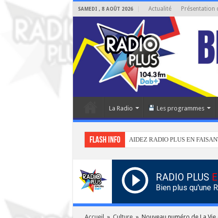
Actualité
Présentation 
SAMEDI , 8 AOÛT 2026
La Radio
Les programmes
Flash info
AIDEZ RADIO PLUS EN FAISAN
RADIO PLUS
E
Bien plus qu'une 
Accueil
»
Culture
»
Nouveau numéro de La Vie 