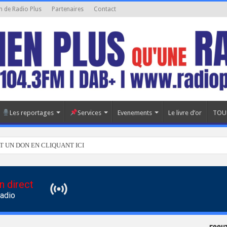
n de Radio Plus
Partenaires
Contact
Les reportages
Services
Evenements
Le livre d’or
TOU
T UN DON EN CLIQUANT ICI
n direct
Radio