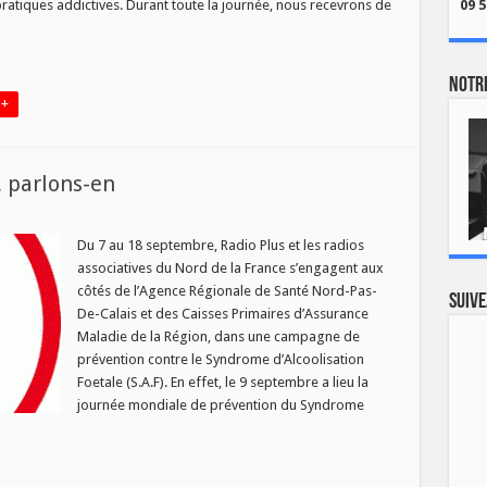
pratiques addictives. Durant toute la journée, nous recevrons de
09 5
ies
Notre
 +
, parlons-en
ur
SANTE]
lcool
Du 7 au 18 septembre, Radio Plus et les radios
t
associatives du Nord de la France s’engagent aux
rossesse,
arlons-
côtés de l’Agence Régionale de Santé Nord-Pas-
Suive
n
De-Calais et des Caisses Primaires d’Assurance
Maladie de la Région, dans une campagne de
prévention contre le Syndrome d’Alcoolisation
Foetale (S.A.F). En effet, le 9 septembre a lieu la
journée mondiale de prévention du Syndrome