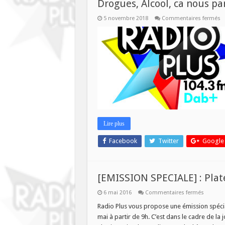
Drogues, Alcool, ca nous pa
s
5 novembre 2018
Commentaires fermés
D
Al
c
n
pa
Lire plus
Facebook
Twitter
Google
[EMISSION SPECIALE] : Plat
sur
6 mai 2016
Commentaires fermés
[EMISSI
SPECIAL
Radio Plus vous propose une émission spécia
:
mai à partir de 9h. C’est dans le cadre de l
Plateau
en