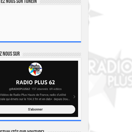
ez nous sur TuneIn
z nous sur