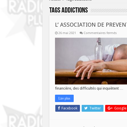
Tags
addictions
L’ ASSOCIATION DE PREVE
sur
26 mai 2021
Commentaires fermés
L’
ASSOC
DE
PREVE
SECON
DEPAR
LANCE
UN
SOS
financière, des difficultés qui inquiètent …
Lire plus
Facebook
Twitter
Google