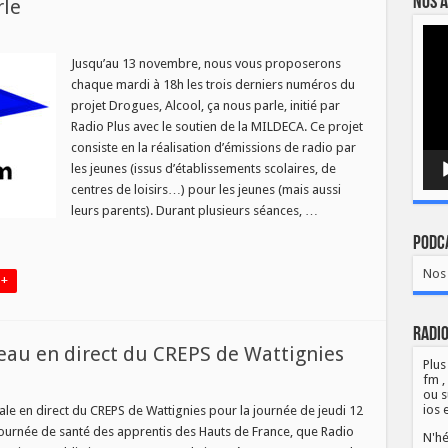
Nos a
rle
Lect
ur
vidé
rogues,
cool,
Jusqu’au 13 novembre, nous vous proposerons
a
chaque mardi à 18h les trois derniers numéros du
ous
rle
projet Drogues, Alcool, ça nous parle, initié par
Radio Plus avec le soutien de la MILDECA. Ce projet
consiste en la réalisation d’émissions de radio par
les jeunes (issus d’établissements scolaires, de
centres de loisirs…) pour les jeunes (mais aussi
leurs parents). Durant plusieurs séances, …
Podca
Nos 
 +
Radio
eau en direct du CREPS de Wattignies
Plus
fm ,
ou s
ON
E]
ios 
le en direct du CREPS de Wattignies pour la journée de jeudi 12
a journée de santé des apprentis des Hauts de France, que Radio
N'hé