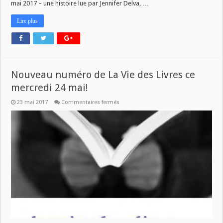
mai 2017 – une histoire lue par Jennifer Delva, …
Lire plus
Nouveau numéro de La Vie des Livres ce
mercredi 24 mai!
sur
23 mai 2017
Commentaires fermés
Nouveau
numéro
de
La
Vie
des
Livres
ce
mercredi
24
mai!