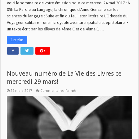
Voici le sommaire de votre émission pour ce mercredi 24 mai 2017 : À
09h La Parole au Langage, la chronique d’Anne Gensane sur les
sciences du langage ; Suite et fin du feuilleton littéraire L’Odyssée du
Voyageur solitaire – une incroyable aventure spatiale et épistolaire >
un texte écrit par les élèves de 4ème C et de 4ème E, …
Lire plus
Nouveau numéro de La Vie des Livres ce
mercredi 29 mars!
sur
27 mars 2017
Commentaires fermés
Nouveau
numéro
de
La
Vie
des
Livres
ce
mercredi
29
mars!