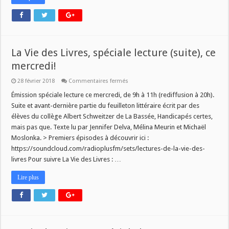
La Vie des Livres, spéciale lecture (suite), ce
mercredi!
sur
28 février 2018
Commentaires fermés
La
Vie
Émission spéciale lecture ce mercredi, de 9h à 11h (rediffusion à 20h).
des
Suite et avant-dernière partie du feuilleton littéraire écrit par des
Livres,
spéciale
élèves du collège Albert Schweitzer de La Bassée, Handicapés certes,
lecture
mais pas que. Texte lu par Jennifer Delva, Mélina Meurin et Michaël
(suite),
ce
Moslonka. > Premiers épisodes à découvrir ici :
mercredi!
https://soundcloud.com/radioplusfm/sets/lectures-de-la-vie-des-
livres Pour suivre La Vie des Livres : …
Lire plus