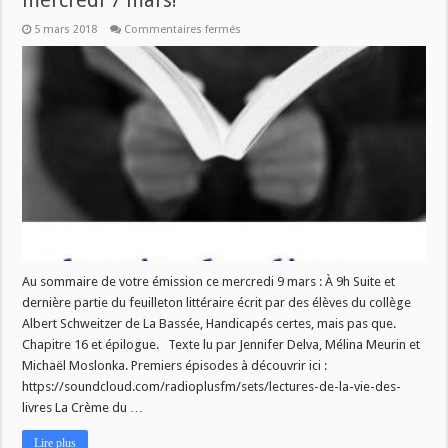
mercredi 7 mars!
sur
5 mars 2018
Commentaires fermés
Nouveau
numéro
de
La
Vie
des
Livres
ce
mercredi
7
mars!
Au sommaire de votre émission ce mercredi 9 mars : À 9h Suite et
dernière partie du feuilleton littéraire écrit par des élèves du collège
Albert Schweitzer de La Bassée, Handicapés certes, mais pas que.
Chapitre 16 et épilogue. Texte lu par Jennifer Delva, Mélina Meurin et
Michaël Moslonka. Premiers épisodes à découvrir ici :
https://soundcloud.com/radioplusfm/sets/lectures-de-la-vie-des-
livres La Crème du …
Lire plus