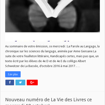
Vie
des
Livres
ce
mercredi
6
décembre!
Au sommaire de votre émission, ce mercredi : La Parole au Langage, la
chronique sur les sciences du langage, animée par Anne Gensane La
suite de votre feuilleton littéraire, Handicapés certes, mais pas que, un
texte écrit par les élèves de 4e D et de 4e E du collège Albert
Schweitzer de La Bassée, d’octobre 2016 à mai 2017 . …
Lire plus
Nouveau numéro de La Vie des Livres ce