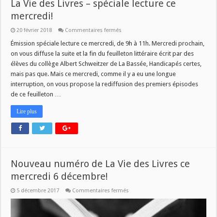
La Vie des Livres – spéciale lecture ce
mercredi!
sur
20 février 2018
Commentaires fermés
La
Vie
Émission spéciale lecture ce mercredi, de 9h à 11h. Mercredi prochain,
des
on vous diffuse la suite et la fin du feuilleton littéraire écrit par des
Livres
–
élèves du collège Albert Schweitzer de La Bassée, Handicapés certes,
spéciale
mais pas que. Mais ce mercredi, comme il y a eu une longue
lecture
ce
interruption, on vous propose la rediffusion des premiers épisodes
mercredi!
de ce feuilleton …
Lire plus
Nouveau numéro de La Vie des Livres ce
mercredi 6 décembre!
sur
5 décembre 2017
Commentaires fermés
Nouveau
numéro
de
La