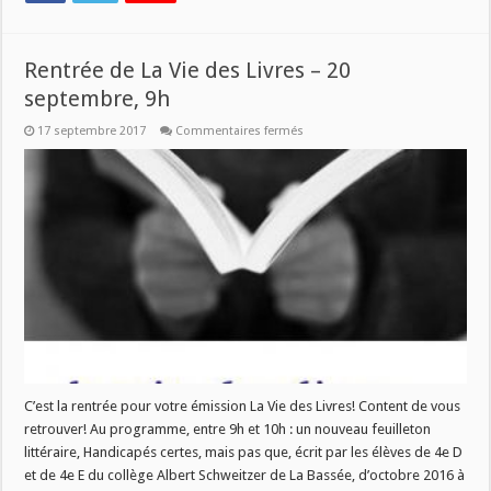
Rentrée de La Vie des Livres – 20
septembre, 9h
sur
17 septembre 2017
Commentaires fermés
Rentrée
de
La
Vie
des
Livres
–
20
septembre,
9h
C’est la rentrée pour votre émission La Vie des Livres! Content de vous
retrouver! Au programme, entre 9h et 10h : un nouveau feuilleton
littéraire, Handicapés certes, mais pas que, écrit par les élèves de 4e D
et de 4e E du collège Albert Schweitzer de La Bassée, d’octobre 2016 à