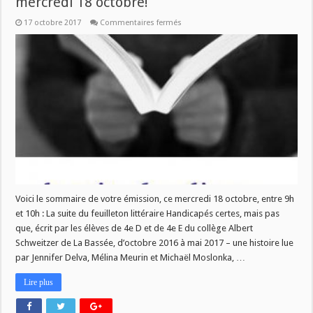
mercredi 18 octobre!
sur
17 octobre 2017
Commentaires fermés
Nouveau
numéro
de
La
Vie
des
Livres
ce
mercredi
18
octobre!
Voici le sommaire de votre émission, ce mercredi 18 octobre, entre 9h
et 10h : La suite du feuilleton littéraire Handicapés certes, mais pas
que, écrit par les élèves de 4e D et de 4e E du collège Albert
Schweitzer de La Bassée, d’octobre 2016 à mai 2017 – une histoire lue
par Jennifer Delva, Mélina Meurin et Michaël Moslonka, …
Lire plus