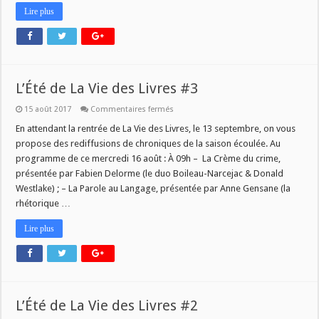
Lire plus
L’Été de La Vie des Livres #3
sur
15 août 2017
Commentaires fermés
L’Été
de
En attendant la rentrée de La Vie des Livres, le 13 septembre, on vous
La
propose des rediffusions de chroniques de la saison écoulée. Au
Vie
des
programme de ce mercredi 16 août : À 09h – La Crème du crime,
Livres
présentée par Fabien Delorme (le duo Boileau-Narcejac & Donald
#3
Westlake) ; – La Parole au Langage, présentée par Anne Gensane (la
rhétorique …
Lire plus
L’Été de La Vie des Livres #2