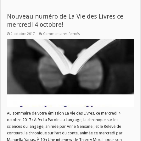
Nouveau numéro de La Vie des Livres ce
mercredi 4 octobre!
sur
2 octobre 2017
Commentaires fermés
Nouveau
numéro
de
La
Vie
des
Livres
ce
mercredi
4
octobre!
Au sommaire de votre émission La Vie des Livres, ce mercredi 4
octobre 2017 : À 9h La Parole au Langage, la chronique sur les
sciences du langage, animée par Anne Gensane ; et le Relevé de
conteurs, la chronique sur l’art du conte, animée ce mercredi par
Manuella Yapas. À 10h Une interview de Thierry Moral, pour son