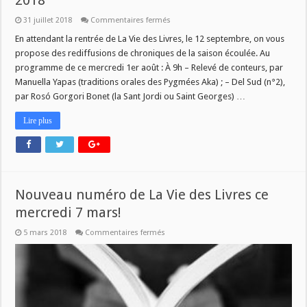
2018
sur
31 juillet 2018
Commentaires fermés
L’ÉTÉ
DE
En attendant la rentrée de La Vie des Livres, le 12 septembre, on vous
LA
propose des rediffusions de chroniques de la saison écoulée. Au
VIE
DES
programme de ce mercredi 1er août : À 9h – Relevé de conteurs, par
LIVRES
Manuella Yapas (traditions orales des Pygmées Aka) ; – Del Sud (n°2),
#3
–
par Rosó Gorgori Bonet (la Sant Jordi ou Saint Georges) …
1er
AOÛT
2018
Lire plus
Nouveau numéro de La Vie des Livres ce
mercredi 7 mars!
sur
5 mars 2018
Commentaires fermés
Nouveau
numéro
de
La
Vie
des
Livres
ce