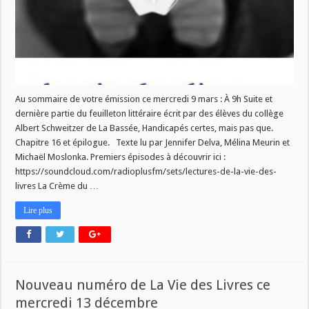
mercredi
7
mars!
Au sommaire de votre émission ce mercredi 9 mars : À 9h Suite et
dernière partie du feuilleton littéraire écrit par des élèves du collège
Albert Schweitzer de La Bassée, Handicapés certes, mais pas que.
Chapitre 16 et épilogue. Texte lu par Jennifer Delva, Mélina Meurin et
Michaël Moslonka. Premiers épisodes à découvrir ici :
https://soundcloud.com/radioplusfm/sets/lectures-de-la-vie-des-
livres La Crème du …
Lire plus
Nouveau numéro de La Vie des Livres ce
mercredi 13 décembre