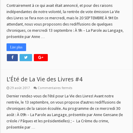
Contrairement à ce qui avait était annoncé, et pour des raisons
indépendantes de notre volonté, la rentrée de vote émission La Vie
des Livres se fera non ce mercredi, mais le 20 SEPTEMBRE À 9H! En
attendant, nous vous proposons des rediffusions de quelques
chroniques, ce mercredi 13 septembre : À 9h – La Parole au Langage,
présentée par Anne …
Lire plus
L’Été de La Vie des Livres #4
sur
29 août 2017
Commentaires fermés
L’Été
de
Dernier rendez-vous de l’été pour La Vie des Livres! Avant notre
La
rentrée, le 13 septembre, on vous propose d’autres rediffusions de
Vie
des
chroniques de la saison écoulée. Au programme de ce mercredi 30
Livres
août : À 09h – La Parole au Langage, présentée par Anne Gensane (le
#4
créole / Pâques et les présidentielles) ; – La Crème du crime,
présentée par …