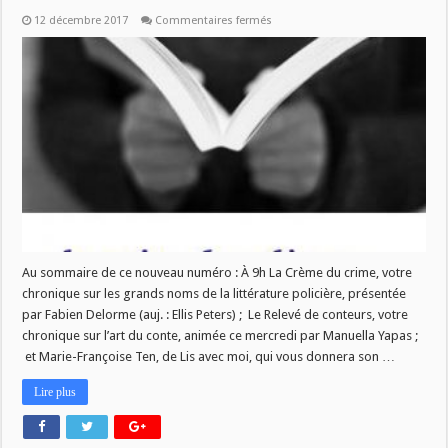
sur
12 décembre 2017
Commentaires fermés
Nouveau
numéro
de
La
Vie
des
Livres
ce
mercredi
13
décembre
Au sommaire de ce nouveau numéro : À 9h La Crème du crime, votre
chronique sur les grands noms de la littérature policière, présentée
par Fabien Delorme (auj. : Ellis Peters) ; Le Relevé de conteurs, votre
chronique sur l’art du conte, animée ce mercredi par Manuella Yapas ;
et Marie-Françoise Ten, de Lis avec moi, qui vous donnera son …
Lire plus