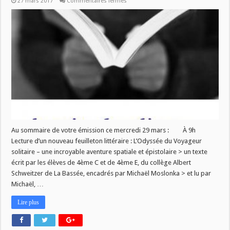
sur
27 mars 2017
Commentaires fermés
Nouveau
numéro
de
La
Vie
des
Livres
ce
mercredi
29
mars!
Au sommaire de votre émission ce mercredi 29 mars : À 9h
Lecture d’un nouveau feuilleton littéraire : L’Odyssée du Voyageur
solitaire – une incroyable aventure spatiale et épistolaire > un texte
écrit par les élèves de 4ème C et de 4ème E, du collège Albert
Schweitzer de La Bassée, encadrés par Michaël Moslonka > et lu par
Michaël, …
Lire plus