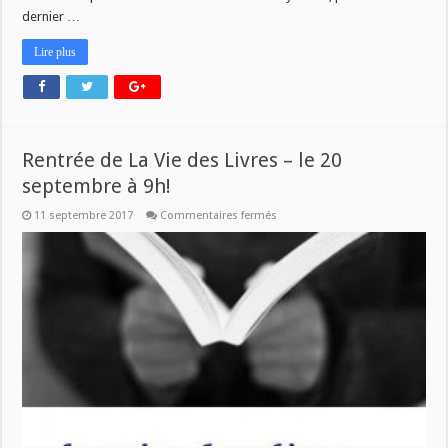
dernier …
Lire plus
Rentrée de La Vie des Livres – le 20
septembre à 9h!
sur
11 septembre 2017
Commentaires fermés
Rentrée
de
La
Vie
des
Livres
–
le
20
septembre
à
9h!