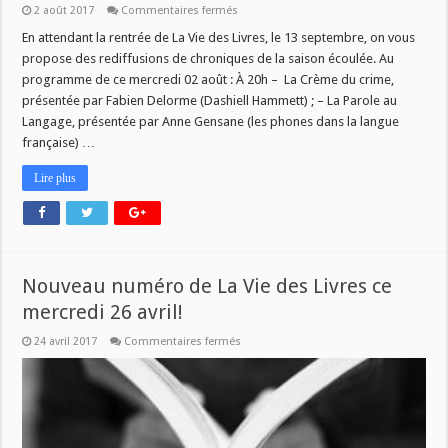
sur
2 août 2017
Commentaires fermés
L’Été
de
En attendant la rentrée de La Vie des Livres, le 13 septembre, on vous
La
propose des rediffusions de chroniques de la saison écoulée. Au
Vie
des
programme de ce mercredi 02 août : À 20h – La Crème du crime,
Livres
présentée par Fabien Delorme (Dashiell Hammett) ; – La Parole au
#2
Langage, présentée par Anne Gensane (les phones dans la langue
française) …
Lire plus
Nouveau numéro de La Vie des Livres ce
mercredi 26 avril!
sur
24 avril 2017
Commentaires fermés
Nouveau
numéro
de
La
Vie
des
Livres
ce