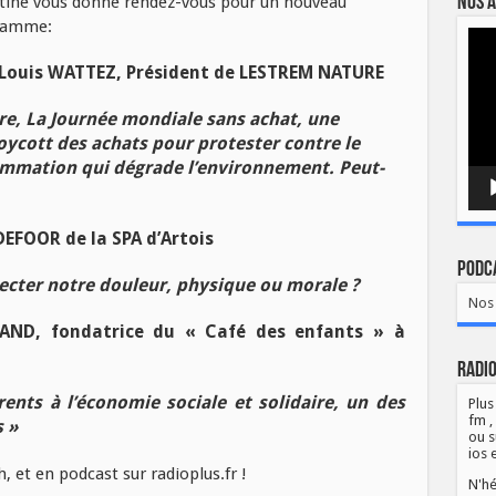
Nos a
tine vous donne rendez-vous pour un nouveau
gramme:
Lect
vidé
-Louis WATTEZ, Président de LESTREM NATURE
re, La Journée mondiale sans achat, une
ycott des achats pour protester contre le
sommation qui dégrade l’environnement. Peut-
DEFOOR de la SPA d’Artois
Podca
tecter notre douleur, physique ou morale ?
Nos 
ND, fondatrice du « Café des enfants » à
Radio
ents à l’économie sociale et solidaire, un des
Plus
fm ,
s »
ou s
ios 
, et en podcast sur radioplus.fr !
N'hé