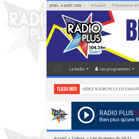
Actualité
Présentation de
JEUDI , 6 AOÛT 2026
La Radio
Les programmes
Flash info
AIDEZ RADIO PLUS EN FAISAN
RADIO PLUS
E
Bien plus qu'une 
Accueil
»
Culture
»
L’air du temps du 30/11