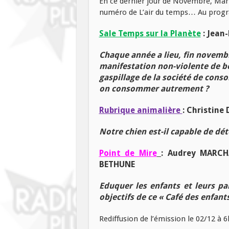
En ce dernier jour de Novembre, Mar
numéro de L’air du temps… Au pro
Sale Temps sur la Planète
: Jean
Chaque année a lieu, fin novemb
manifestation non-violente de bo
gaspillage de la société de con
on consommer autrement ?
Rubrique animalière
:
Christine 
Notre chien est-il capable de dé
Point de Mire
:
Audrey MARCHA
BETHUNE
Eduquer les enfants et leurs par
objectifs de ce « Café des enfant
Rediffusion de l’émission le 02/12 à 6h