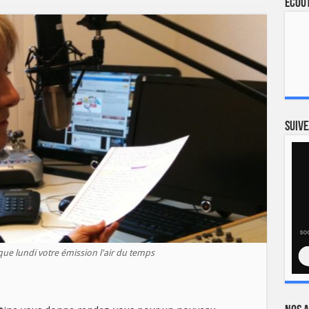
Ecout
Suive
ue lundi votre émission l'air du temps