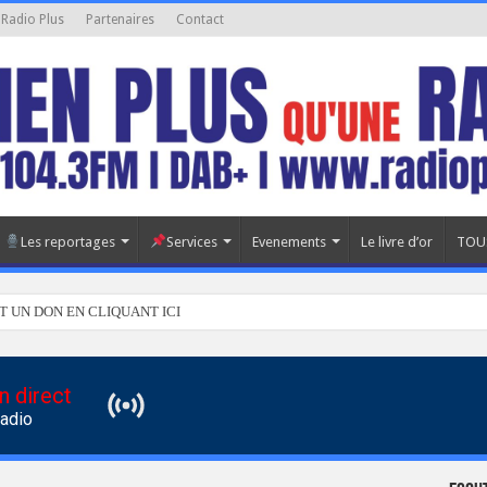
 Radio Plus
Partenaires
Contact
Les reportages
Services
Evenements
Le livre d’or
TOU
T UN DON EN CLIQUANT ICI
n direct
Radio