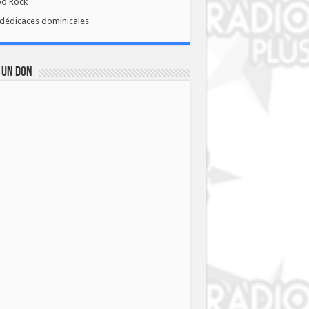
bo Rock
dédicaces dominicales
 UN DON