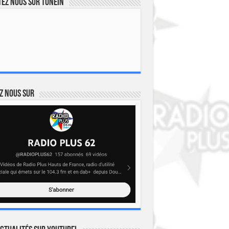
ez nous sur TuneIn
z nous sur