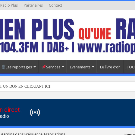
 Radio Plus
Partenaires
Contact
Les reportages
Services
Evenements
Le livre d’or
TOU
T UN DON EN CLIQUANT ICI
n direct
Radio
 gardins dans Fréquence Associations