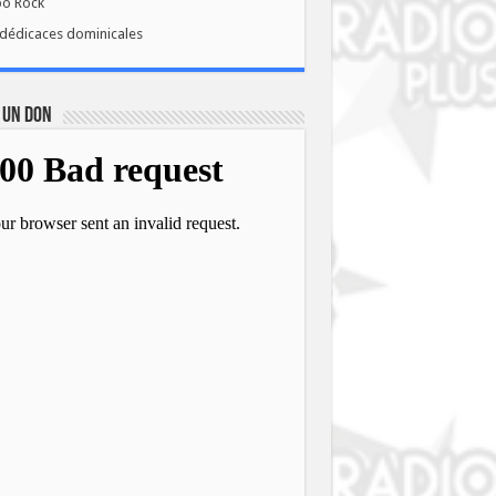
bo Rock
dédicaces dominicales
 UN DON