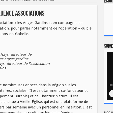
Ecout
quence Associations
sociation « les Anges Gardins », en compagnie de
iation, pour parler notamment de l’opération « du blé
à Loos-en-Gohelle.
Suive
s, directeur de l’association
dins
e nombreuses années dans la Région sur les
aires, sociales.. Il est notamment co-fondateur du
ement Durable) et de Chantier Nature. Il est
le, situé à Vieille-Église, qui est une plateforme de
rs par semaine avec un personnel en insertion. Il est
ment des agriculteurs bio de la Région.