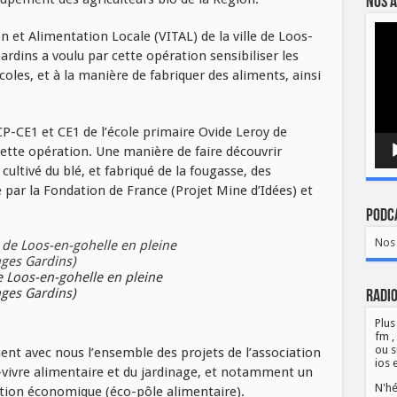
Nos a
Lect
on et Alimentation Locale (VITAL) de la ville de Loos-
vidé
ardins a voulu par cette opération sensibiliser les
oles, et à la manière de fabriquer des aliments, ainsi
 CP-CE1 et CE1 de l’école primaire Ovide Leroy de
cette opération. Une manière de faire découvrir
i cultivé du blé, et fabriqué de la fougasse, des
 par la Fondation de France (Projet Mine d’Idées) et
Podca
Nos 
de Loos-en-gohelle en pleine
nges Gardins)
Radio
Plus
fm ,
ou s
t avec nous l’ensemble des projets de l’association
ios 
n-vivre alimentaire et du jardinage, et notamment un
N'hé
tion économique (éco-pôle alimentaire).