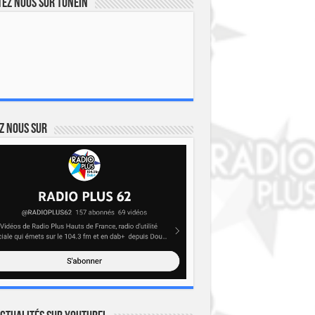
ez nous sur TuneIn
z nous sur