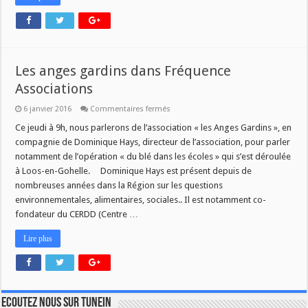
Les anges gardins dans Fréquence
Associations
sur
6 janvier 2016
Commentaires fermés
Les
anges
Ce jeudi à 9h, nous parlerons de l’association « les Anges Gardins », en
gardins
compagnie de Dominique Hays, directeur de l’association, pour parler
dans
Fréquence
notamment de l’opération « du blé dans les écoles » qui s’est déroulée
Associations
à Loos-en-Gohelle. Dominique Hays est présent depuis de
nombreuses années dans la Région sur les questions
environnementales, alimentaires, sociales.. Il est notamment co-
fondateur du CERDD (Centre …
Lire plus
Ecoutez nous sur TuneIn