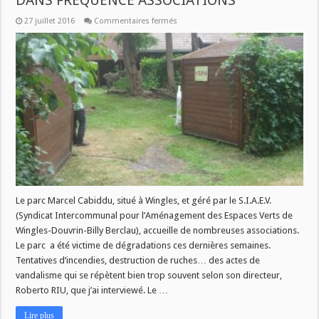
DANS FREQUENCE ASSOCIATIONS
sur
27 juillet 2016
Commentaires fermés
JEUDI
A
9H
LE
PARC
MARCEL
CABIDDU
DANS
FREQUENCE
ASSOCIATIONS
Le parc Marcel Cabiddu, situé à Wingles, et géré par le S.I.A.E.V.
(Syndicat Intercommunal pour l’Aménagement des Espaces Verts de
Wingles-Douvrin-Billy Berclau), accueille de nombreuses associations.
Le parc a été victime de dégradations ces dernières semaines.
Tentatives d’incendies, destruction de ruches… des actes de
vandalisme qui se répètent bien trop souvent selon son directeur,
Roberto RIU, que j’ai interviewé. Le …
Lire plus