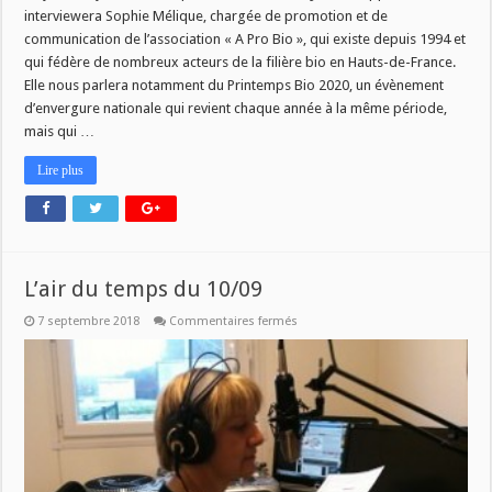
interviewera Sophie Mélique, chargée de promotion et de
communication de l’association « A Pro Bio », qui existe depuis 1994 et
qui fédère de nombreux acteurs de la filière bio en Hauts-de-France.
Elle nous parlera notamment du Printemps Bio 2020, un évènement
d’envergure nationale qui revient chaque année à la même période,
mais qui …
Lire plus
L’air du temps du 10/09
sur
7 septembre 2018
Commentaires fermés
L’air
du
temps
du
10/09