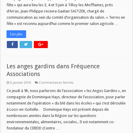
:
fête » qui aura lieu les 3, 4 et 5 juin à Tilloy-les-Mofflaines, près
Terres
d’Arras. Jean-Philippe recevra Gaëtan SAITZEK, chargé de
en
Fête
communication au sein du comité d’organisation du salon. « Terres en
2016
!
fête » est reconnu aujourd’hui comme le premier salon agricole …
Lire plus
Les anges gardins dans Fréquence
Associations
sur
6 janvier 2016
Commentaires fermés
Les
anges
Ce jeudi à 9h, nous parlerons de l’association « les Anges Gardins », en
gardins
compagnie de Dominique Hays, directeur de l’association, pour parler
dans
Fréquence
notamment de l’opération « du blé dans les écoles » qui s’est déroulée
Associations
à Loos-en-Gohelle. Dominique Hays est présent depuis de
nombreuses années dans la Région sur les questions
environnementales, alimentaires, sociales.. Il est notamment co-
fondateur du CERDD (Centre …