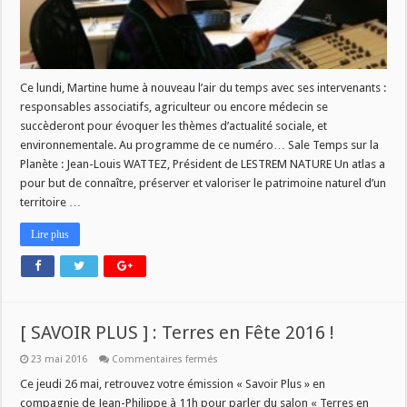
Ce lundi, Martine hume à nouveau l’air du temps avec ses intervenants :
responsables associatifs, agriculteur ou encore médecin se
succèderont pour évoquer les thèmes d’actualité sociale, et
environnementale. Au programme de ce numéro… Sale Temps sur la
Planète : Jean-Louis WATTEZ, Président de LESTREM NATURE Un atlas a
pour but de connaître, préserver et valoriser le patrimoine naturel d’un
territoire …
Lire plus
[ SAVOIR PLUS ] : Terres en Fête 2016 !
sur
23 mai 2016
Commentaires fermés
[
SAVOIR
Ce jeudi 26 mai, retrouvez votre émission « Savoir Plus » en
PLUS
compagnie de Jean-Philippe à 11h pour parler du salon « Terres en
]