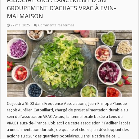
ASSOCIATIONS : LANCEMENT D’UN
GROUPEMENT D’ACHATS VRAC À EVIN-
MALMAISON
sur
27 mai 2025
Commentaires fermés
JEUDI
29
MAI
DANS
FREQUENCE
ASSOCIATIONS
:
LANCEMENT
D’UN
GROUPEMENT
D’ACHATS
VRAC
À
EVIN-
MALMAISON
Ce jeudi à 9h00 dans Fréquence Associations, Jean-Philippe Planque
reçoit Aurélien Catouillard, chargé de projet alimentation durable au
sein de l’association VRAC Artois, l’antenne locale basée à Lens de
VRAC Hauts-de-France. L’objectif de cette association ? Faciliter l’accès
à une alimentation durable, de qualité et choisie, en développant des
actions au cœur des quartiers populaires. Dans le cadre de ce …