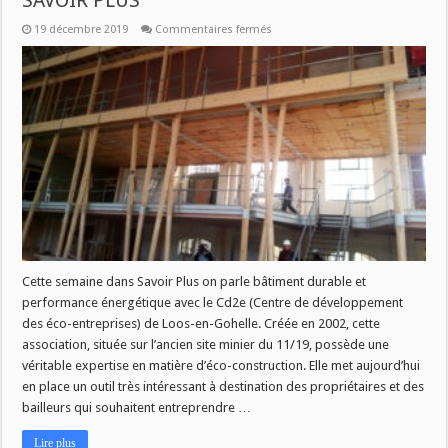
SAVOIR PLUS
sur
19 décembre 2019
Commentaires fermés
LE
CD2E
DE
LOOS-
EN-
GOHELLE
A
11H
DANS
SAVOIR
PLUS
Cette semaine dans Savoir Plus on parle bâtiment durable et
performance énergétique avec le Cd2e (Centre de développement
des éco-entreprises) de Loos-en-Gohelle. Créée en 2002, cette
association, située sur l’ancien site minier du 11/19, possède une
véritable expertise en matière d’éco-construction. Elle met aujourd’hui
en place un outil très intéressant à destination des propriétaires et des
bailleurs qui souhaitent entreprendre …
Lire plus