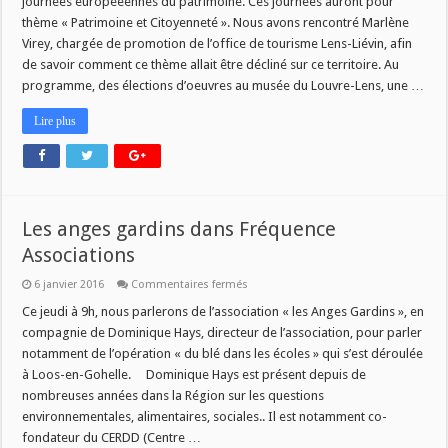
journées européeennes du patrimoine. Ces journées auront pour
thème « Patrimoine et Citoyenneté ». Nous avons rencontré Marlène
Virey, chargée de promotion de l’office de tourisme Lens-Liévin, afin
de savoir comment ce thème allait être décliné sur ce territoire. Au
programme, des élections d’oeuvres au musée du Louvre-Lens, une …
Lire plus
Les anges gardins dans Fréquence
Associations
sur
6 janvier 2016
Commentaires fermés
Les
anges
Ce jeudi à 9h, nous parlerons de l’association « les Anges Gardins », en
gardins
compagnie de Dominique Hays, directeur de l’association, pour parler
dans
Fréquence
notamment de l’opération « du blé dans les écoles » qui s’est déroulée
Associations
à Loos-en-Gohelle. Dominique Hays est présent depuis de
nombreuses années dans la Région sur les questions
environnementales, alimentaires, sociales.. Il est notamment co-
fondateur du CERDD (Centre …