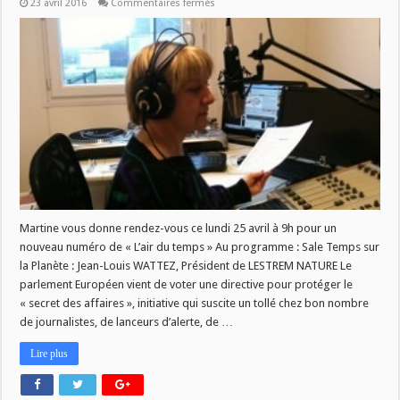
sur
23 avril 2016
Commentaires fermés
[
L’air
du
temps
]
:
émission
du
25
avril
Martine vous donne rendez-vous ce lundi 25 avril à 9h pour un
nouveau numéro de « L’air du temps » Au programme : Sale Temps sur
la Planète : Jean-Louis WATTEZ, Président de LESTREM NATURE Le
parlement Européen vient de voter une directive pour protéger le
« secret des affaires », initiative qui suscite un tollé chez bon nombre
de journalistes, de lanceurs d’alerte, de …
Lire plus