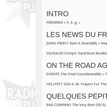
INTRO
FIREWIND « S. k. g. »
LES NEWS DU F
JUDAS PRIEST Ram It Down(88) « Heav
SQUEALER Compil. Hard Rock Rendez-
ON THE ROAD AGA
EUROPE The Final Countdown(86) « T
HELLFEST SIXX A. M. Prayers For The 
QUELQUES PEPITE
BAD COMPANY The Very Best Of(15) « 