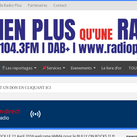
de Radio Plus
Partenaires
Contact
Les reportages
Services
Evenements
Le livre d’or
TOU
T UN DON EN CLIQUANT ICI
n direct
Radio
K LE 21 Avril 2016 welcome HHMA pour le BULLY ON ROCKS II !!!