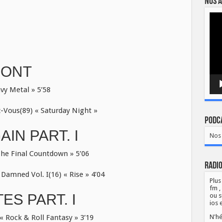
Nos a
Lect
vidé
RONT
y Metal » 5’58
Vous(89) « Saturday Night »
Podca
IN PART. I
Nos 
he Final Countdown » 5’06
Radio
Damned Vol. I(16) « Rise » 4’04
Plus
fm ,
S PART. I
ou s
ios 
Rock & Roll Fantasy » 3’19
N'hé