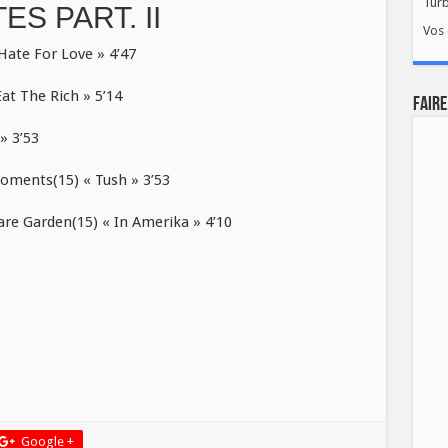
Tur
S PART. II
Vos 
ate For Love » 4’47
t The Rich » 5’14
FAIRE
» 3’53
ments(15) « Tush » 3’53
 Garden(15) « In Amerika » 4’10
Google +