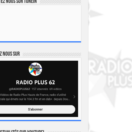
ez nous sur TuneIn
z nous sur