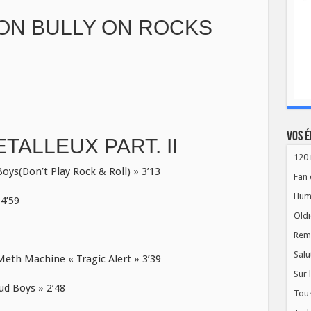
ON BULLY ON ROCKS
Vos é
TALLEUX PART. II
120 
ys(Don’t Play Rock & Roll) » 3’13
Fan 
Hum
4’59
Oldi
Rem
Salu
h Machine « Tragic Alert » 3’39
Sur 
d Boys » 2’48
Tous