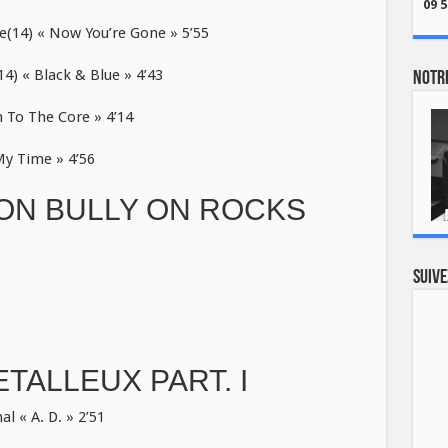
09 5
(14) « Now You’re Gone » 5’55
) « Black & Blue » 4’43
Notre
 To The Core » 4’14
y Time » 4’56
ON BULLY ON ROCKS
Suive
TALLEUX PART. I
 « A. D. » 2’51