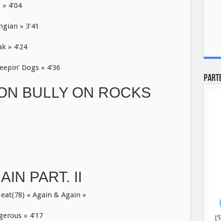
 » 4’04
gian » 3’41
k » 4’24
epin’ Dogs » 4’36
Part
ON BULLY ON ROCKS
IN PART. II
eat(78) « Again & Again »
erous » 4’17