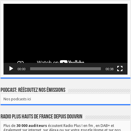
Lecteur
vidéo
00:00
00:38
Podcast: Réécoutez nos émissions
Nos podcasts ici
Radio Plus Hauts de France depuis Douvrin
Plus de
30 000 auditeurs
écoutent Radio Plus ! en fm , en DAB+ et
également sur internet, sur Alexa ou sur votre google Home et sur nos