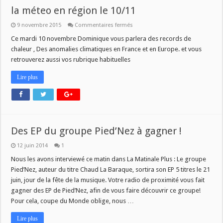
la méteo en région le 10/11
sur
9 novembre 2015
Commentaires fermés
la
méteo
Ce mardi 10 novembre Dominique vous parlera des records de
en
chaleur , Des anomalies climatiques en France et en Europe. et vous
région
le
retrouverez aussi vos rubrique habituelles
10/11
Lire plus
Des EP du groupe Pied’Nez à gagner !
12 juin 2014
1
Nous les avons interviewé ce matin dans La Matinale Plus : Le groupe
Pied’Nez, auteur du titre Chaud La Baraque, sortira son EP 5 titres le 21
juin, jour de la fête de la musique. Votre radio de proximité vous fait
gagner des EP de Pied’Nez, afin de vous faire découvrir ce groupe!
Pour cela, coupe du Monde oblige, nous …
Lire plus