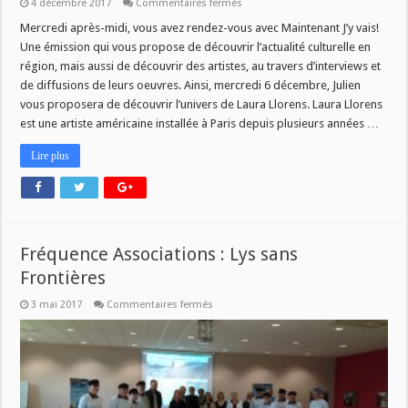
sur
4 décembre 2017
Commentaires fermés
MJV
du
Mercredi après-midi, vous avez rendez-vous avec Maintenant J’y vais!
6/12
Une émission qui vous propose de découvrir l’actualité culturelle en
:
Laura
région, mais aussi de découvrir des artistes, au travers d’interviews et
Llorens
de diffusions de leurs oeuvres. Ainsi, mercredi 6 décembre, Julien
vous proposera de découvrir l’univers de Laura Llorens. Laura Llorens
est une artiste américaine installée à Paris depuis plusieurs années …
Lire plus
Fréquence Associations : Lys sans
Frontières
sur
3 mai 2017
Commentaires fermés
Fréquence
Associations
:
Lys
sans
Frontières