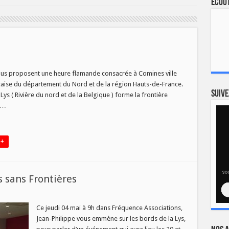
Ecout
sur
L’heure
flamande
ous proposent une heure flamande consacrée à Comines ville
du
aise du département du Nord et de la région Hauts-de-France.
20/11
Suive
 Lys ( Rivière du nord et de la Belgique ) forme la frontière
, …
 +
s sans Frontières
ce
tions
Ce jeudi 04 mai à 9h dans Fréquence Associations,
Jean-Philippe vous emmène sur les bords de la Lys,