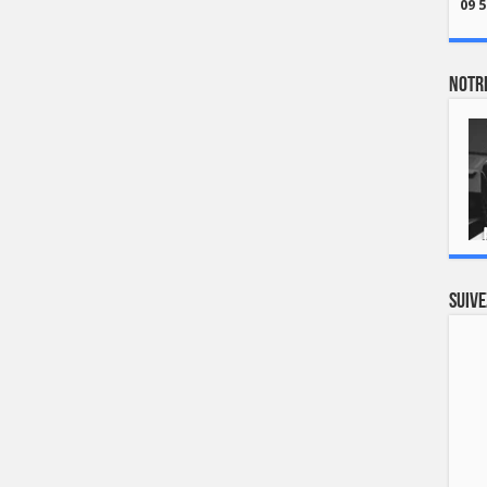
09 5
Notre
Suive