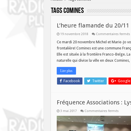
Tags
comines
L’heure flamande du 20/11
19 novembre 2018
Commentaires fermés
Ce mardi 20 novembre Michel et Marie-Jo v
frontalière! Comines est une commune Franç
Elle est située à la frontière Franco-Belge. La
naturelle qui divise la ville en deux Comines
Lire plus
Facebook
Twitter
Google
Fréquence Associations : Ly
sur
3 mai 2017
Commentaires fermés
Fréquen
Associa
:
Lys
sans