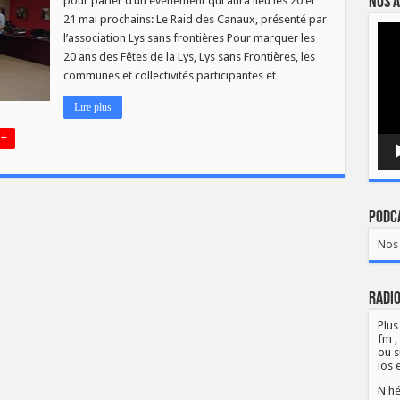
Nos a
pour parler d’un événement qui aura lieu les 20 et
es
21 mai prochains: Le Raid des Canaux, présenté par
Lect
l’association Lys sans frontières Pour marquer les
vidé
20 ans des Fêtes de la Lys, Lys sans Frontières, les
communes et collectivités participantes et …
Lire plus
 +
Podca
Nos 
Radio
Plus
fm ,
ou s
ios 
N'hé