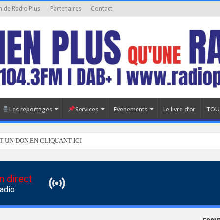
n de Radio Plus
Partenaires
Contact
Les reportages
Services
Evenements
Le livre d’or
TOU
T UN DON EN CLIQUANT ICI
n direct
Radio