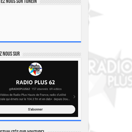
ez nous sur TuneIn
z nous sur