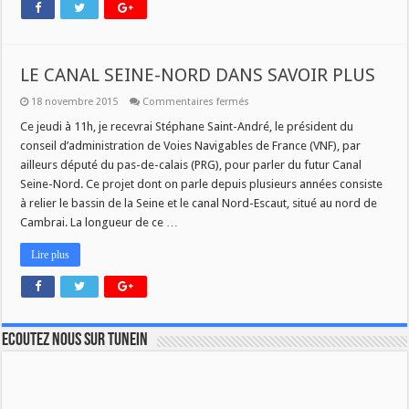
LE CANAL SEINE-NORD DANS SAVOIR PLUS
sur
18 novembre 2015
Commentaires fermés
LE
CANAL
Ce jeudi à 11h, je recevrai Stéphane Saint-André, le président du
SEINE-
conseil d’administration de Voies Navigables de France (VNF), par
NORD
DANS
ailleurs député du pas-de-calais (PRG), pour parler du futur Canal
SAVOIR
Seine-Nord. Ce projet dont on parle depuis plusieurs années consiste
PLUS
à relier le bassin de la Seine et le canal Nord-Escaut, situé au nord de
Cambrai. La longueur de ce …
Lire plus
Ecoutez nous sur TuneIn