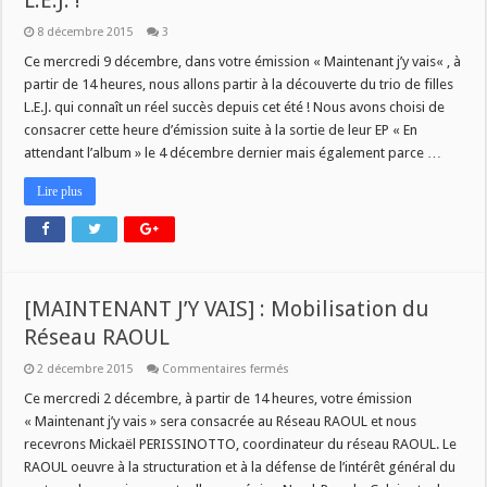
L.E.J. !
8 décembre 2015
3
Ce mercredi 9 décembre, dans votre émission « Maintenant j’y vais« , à
partir de 14 heures, nous allons partir à la découverte du trio de filles
L.E.J. qui connaît un réel succès depuis cet été ! Nous avons choisi de
consacrer cette heure d’émission suite à la sortie de leur EP « En
attendant l’album » le 4 décembre dernier mais également parce …
Lire plus
[MAINTENANT J’Y VAIS] : Mobilisation du
Réseau RAOUL
sur
2 décembre 2015
Commentaires fermés
[MAINTENANT
J’Y
Ce mercredi 2 décembre, à partir de 14 heures, votre émission
VAIS]
« Maintenant j’y vais » sera consacrée au Réseau RAOUL et nous
:
Mobilisation
recevrons Mickaël PERISSINOTTO, coordinateur du réseau RAOUL. Le
du
RAOUL oeuvre à la structuration et à la défense de l’intérêt général du
Réseau
RAOUL