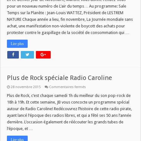
pour un nouveau numéro de L’air du temps… Au programme: Sale
Temps sur la Planète : Jean-Louis WATTEZ, Président de LESTREM
NATURE Chaque année a lieu, fin novembre, La Journée mondiale sans
achat, une manifestation non-violente de boycott des achats pour
protester contre le gaspillage de la société de consommation qui …
Lire plus
Plus de Rock spéciale Radio Caroline
sur
28 novembre 2015
Commentaires fermés
Plus
de
Plus de Rock, c’est chaque samedi 1h du meilleur du son pop-rock de
Rock
18h à 19h. Et cette semaine, JB vous concocte un programme spécial
spéciale
Radio
autour de Radio Caroline! Redécouvrez l’histoire de cette radio pirate,
Caroline
ayant lancé l’époque des radios libres, et qui a fêté ses 50 ans l’année
dernière. L’occasion également de réécouter les grands tubes de
l’époque, et …
Lire plus