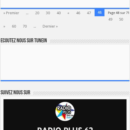
48
» Premier
...
20
30
40
«
46
47
Page 48 sur 71
49
50
»
60
70
...
Dernier »
Ecoutez nous sur TuneIn
Suivez nous sur