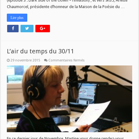
(épisode 3 : Dark side of the clown – l’invasion) ; et vers 9h35, Arlette
Chaumorcel, présidente d’honneur de la Maison de la Poésie du …
Lire plus
L’air du temps du 30/11
sur
29 novembre 2015
Commentaires fermés
L’air
du
temps
du
30/11
En ce dernier jour de Novembre, Martine vous donne rendez-vous