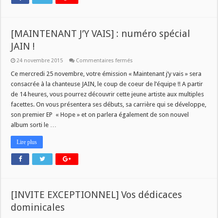
[MAINTENANT J’Y VAIS] : numéro spécial
JAIN !
sur
24 novembre 2015
Commentaires fermés
[MAINTENANT
J’Y
Ce mercredi 25 novembre, votre émission « Maintenant j’y vais » sera
VAIS]
consacrée à la chanteuse JAIN, le coup de coeur de l’équipe !! A partir
:
numéro
de 14 heures, vous pourrez découvrir cette jeune artiste aux multiples
spécial
facettes. On vous présentera ses débuts, sa carrière qui se développe,
JAIN
!
son premier EP « Hope » et on parlera également de son nouvel
album sorti le …
Lire plus
[INVITE EXCEPTIONNEL] Vos dédicaces
dominicales