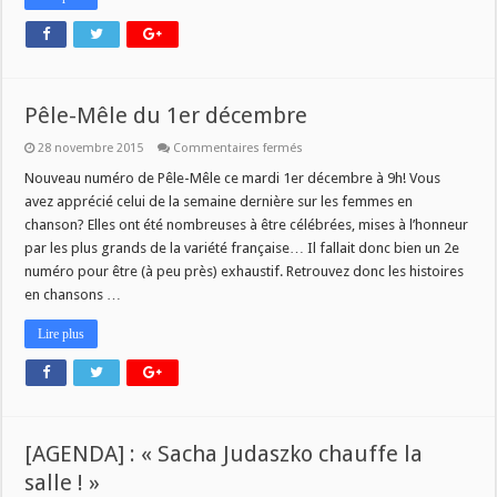
Pêle-Mêle du 1er décembre
sur
28 novembre 2015
Commentaires fermés
Pêle-
Mêle
Nouveau numéro de Pêle-Mêle ce mardi 1er décembre à 9h! Vous
du
avez apprécié celui de la semaine dernière sur les femmes en
1er
décembre
chanson? Elles ont été nombreuses à être célébrées, mises à l’honneur
par les plus grands de la variété française… Il fallait donc bien un 2e
numéro pour être (à peu près) exhaustif. Retrouvez donc les histoires
en chansons …
Lire plus
[AGENDA] : « Sacha Judaszko chauffe la
salle ! »