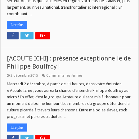
secteur des musiques actuelles en région Nord-Pas-de-Calais et, plus
largement, au niveau national, transfrontalier et interrégional : En
contribuant …
Lire plus
[ACOUTE ICHI] : présence exceptionnelle de
Philippe Boulfroy !
sur
2 décembre 2015
Commentaires fermés
[ACOUTE
ICHI]
Mercredi 2 décembre, à partir de 11 heures, dans votre émission
:
« Acoute Ichi« , vous aurez la chance d’entendre Philippe Boulfroy au
présence
exceptionnelle
micro ! En effet, c’est le groupe Achteure qui sera mis à l’honneur pour
de
un moment de bonne humeur ! Les membres du groupe défendent la
Philippe
Boulfroy
culture picarde à travers leurs chansons. Entre mélodies slaves, rock
!
progressif et paroles traduites …
Lire plus