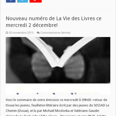
Nouveau numéro de La Vie des Livres ce
mercredi 2 décembre!
sur
30 novembre 2015
Commentaires fermés
Nouveau
numéro
de
La
Vie
des
Livres
ce
mercredi
2
décembre!
Voici le sommaire de votre émission ce mercredi! À 09h00 : retour de
Douai les jeunes, feuilleton littéraire écrit par des jeunes du SESSAD Le
Chemin (Douai), et lu par Michaël Moslonka et Valériane Gaudin