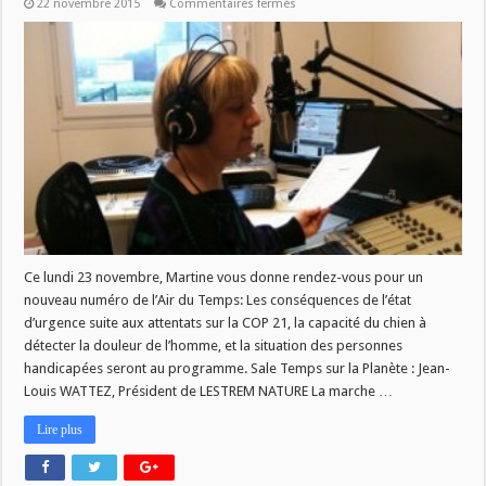
sur
22 novembre 2015
Commentaires fermés
L’air
du
temps
du
23/11
Ce lundi 23 novembre, Martine vous donne rendez-vous pour un
nouveau numéro de l’Air du Temps: Les conséquences de l’état
d’urgence suite aux attentats sur la COP 21, la capacité du chien à
détecter la douleur de l’homme, et la situation des personnes
handicapées seront au programme. Sale Temps sur la Planète : Jean-
Louis WATTEZ, Président de LESTREM NATURE La marche …
Lire plus