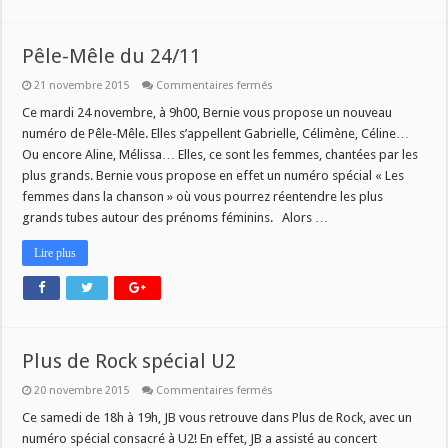
Pêle-Mêle du 24/11
sur
21 novembre 2015
Commentaires fermés
Pêle-
Mêle
Ce mardi 24 novembre, à 9h00, Bernie vous propose un nouveau
du
numéro de Pêle-Mêle. Elles s’appellent Gabrielle, Célimène, Céline…
24/11
Ou encore Aline, Mélissa… Elles, ce sont les femmes, chantées par les
plus grands. Bernie vous propose en effet un numéro spécial « Les
femmes dans la chanson » où vous pourrez réentendre les plus
grands tubes autour des prénoms féminins. Alors …
Lire plus
Plus de Rock spécial U2
sur
20 novembre 2015
Commentaires fermés
Plus
de
Ce samedi de 18h à 19h, JB vous retrouve dans Plus de Rock, avec un
Rock
numéro spécial consacré à U2! En effet, JB a assisté au concert
spécial