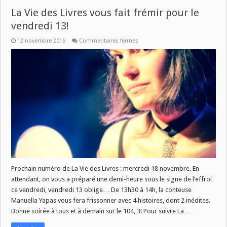
La Vie des Livres vous fait frémir pour le
vendredi 13!
sur
12 novembre 2015
Commentaires fermés
La
Vie
des
Livres
vous
fait
frémir
pour
le
vendredi
13!
Prochain numéro de La Vie des Livres : mercredi 18 novembre. En
attendant, on vous a préparé une demi-heure sous le signe de l’effroi
ce vendredi, vendredi 13 oblige… De 13h30 à 14h, la conteuse
Manuella Yapas vous fera frissonner avec 4 histoires, dont 2 inédites.
Bonne soirée à tous et à demain sur le 104, 3! Pour suivre La …