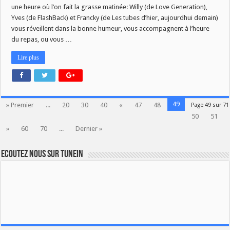
une heure où l’on fait la grasse matinée: Willy (de Love Generation),
Yves (de FlashBack) et Francky (de Les tubes d’hier, aujourdhui demain)
vous réveillent dans la bonne humeur, vous accompagnent à l’heure
du repas, ou vous …
Lire plus
49
» Premier
...
20
30
40
«
47
48
Page 49 sur 71
50
51
»
60
70
...
Dernier »
Ecoutez nous sur TuneIn