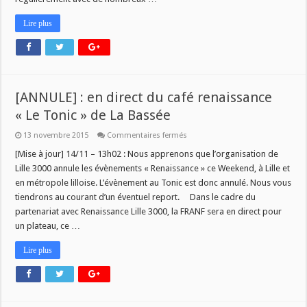
Lire plus
[ANNULE] : en direct du café renaissance
« Le Tonic » de La Bassée
sur
13 novembre 2015
Commentaires fermés
[ANNULE]
:
[Mise à jour] 14/11 – 13h02 : Nous apprenons que l’organisation de
en
Lille 3000 annule les évènements « Renaissance » ce Weekend, à Lille et
direct
du
en métropole lilloise. L’évènement au Tonic est donc annulé. Nous vous
café
tiendrons au courant d’un éventuel report. Dans le cadre du
renaissance
« Le
partenariat avec Renaissance Lille 3000, la FRANF sera en direct pour
Tonic »
de
un plateau, ce …
La
Bassée
Lire plus