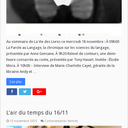
mercredi
18
novembre!
Au sommaire de La Vie des Livres ce mercredi 18 novembre : À 09h00
La Parole au Langage, la chronique sur les sciences du langage,
présentée par Anne Gensane. À 9h20 Relevé de conteurs, une demi-
heure consacrée au conte, présentée par Tony Havart. Invitée : Élodie
Mora. À 10h00 – Interview de Marie-Charlotte Cayet, gérante de la
librairie Andy et …
Lire plus
L’air du temps du 16/11
sur
15 novembre 2015
Commentaires fermés
L’air