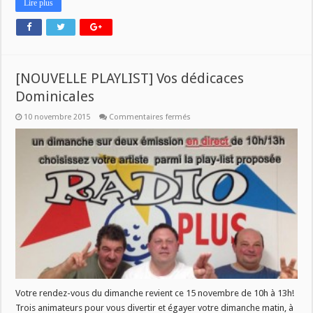
Lire plus
[NOUVELLE PLAYLIST] Vos dédicaces
Dominicales
sur
10 novembre 2015
Commentaires fermés
[NOUVELLE
PLAYLIST]
Vos
dédicaces
Dominicales
Votre rendez-vous du dimanche revient ce 15 novembre de 10h à 13h!
Trois animateurs pour vous divertir et égayer votre dimanche matin, à