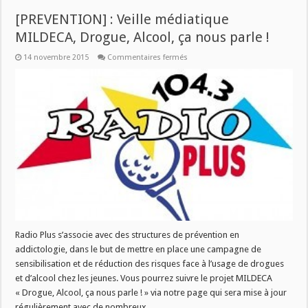
[PREVENTION] : Veille médiatique
MILDECA, Drogue, Alcool, ça nous parle !
sur
14 novembre 2015
Commentaires fermés
[PREVENTION]
:
Veille
médiatique
MILDECA,
Drogue,
Alcool,
ça
nous
parle
!
Radio Plus s’associe avec des structures de prévention en
addictologie, dans le but de mettre en place une campagne de
sensibilisation et de réduction des risques face à l’usage de drogues
et d’alcool chez les jeunes. Vous pourrez suivre le projet MILDECA
« Drogue, Alcool, ça nous parle ! » via notre page qui sera mise à jour
régulièrement avec de nombreux …