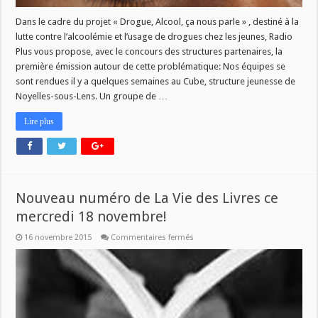
Dans le cadre du projet « Drogue, Alcool, ça nous parle » , destiné à la
lutte contre l’alcoolémie et l’usage de drogues chez les jeunes, Radio
Plus vous propose, avec le concours des structures partenaires, la
première émission autour de cette problématique: Nos équipes se
sont rendues il y a quelques semaines au Cube, structure jeunesse de
Noyelles-sous-Lens. Un groupe de …
Lire plus
Nouveau numéro de La Vie des Livres ce
mercredi 18 novembre!
sur
16 novembre 2015
Commentaires fermés
Nouveau
numéro
de
La
Vie
des
Livres
ce