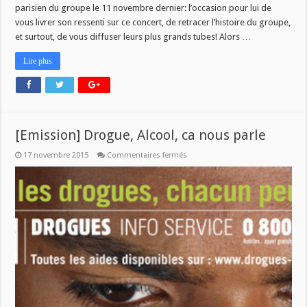
U2
parisien du groupe le 11 novembre dernier: l’occasion pour lui de
vous livrer son ressenti sur ce concert, de retracer l’histoire du groupe,
et surtout, de vous diffuser leurs plus grands tubes! Alors …
Lire plus
[Emission] Drogue, Alcool, ca nous parle
sur
17 novembre 2015
Commentaires fermés
[Emission]
Drogue,
Alcool,
ca
nous
parle