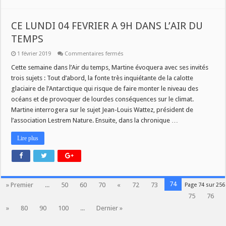
CE LUNDI 04 FEVRIER A 9H DANS L’AIR DU
TEMPS
sur
1 février 2019
Commentaires fermés
CE
LUNDI
Cette semaine dans l’Air du temps, Martine évoquera avec ses invités
04
trois sujets : Tout d’abord, la fonte très inquiétante de la calotte
FEVRIER
A
glaciaire de l’Antarctique qui risque de faire monter le niveau des
9H
océans et de provoquer de lourdes conséquences sur le climat.
DANS
L’AIR
Martine interrogera sur le sujet Jean-Louis Wattez, président de
DU
TEMPS
l’association Lestrem Nature. Ensuite, dans la chronique …
Lire plus
74
» Premier
...
50
60
70
«
72
73
Page 74 sur 256
75
76
»
80
90
100
...
Dernier »