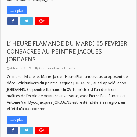
Lire plus
L’ HEURE FLAMANDE DU MARDI 05 FEVRIER
CONSACREE AU PEINTRE JACQUES
JORDAENS
sur
4 février 2019
Commentaires fermés
L’
HEURE
Ce mardi, Michel et Marie-Jo de l’ Heure Flamande vous proposent de
FLAMANDE
découvrir l’univers du peintre Jacques JORDAENS, aussi appelé Jacob
DU
MARDI
JORDAENS. Ce peintre flamand du XVIIe siècle est l’un des trois
05
maîtres de l’école de peinture anversoise, avec Pierre Paul Rubens et
FEVRIER
CONSACREE
Antoine Van Dyck. Jacques JORDAENS est resté fidèle à sa région, en
AU
PEINTRE
effet il n’a pas comme …
JACQUES
JORDAENS
Lire plus