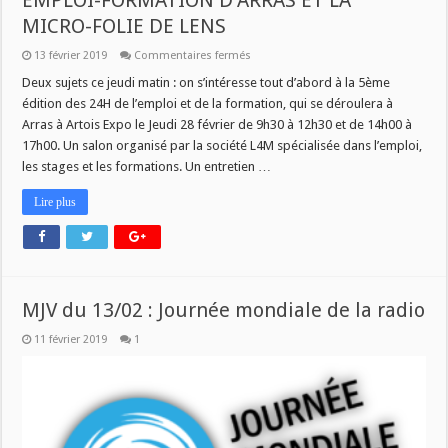
EMPLOI-FORMATION D’ARRAS ET LA
MICRO-FOLIE DE LENS
sur
13 février 2019
Commentaires fermés
JEUDI
A
Deux sujets ce jeudi matin : on s’intéresse tout d’abord à la 5ème
11H
édition des 24H de l’emploi et de la formation, qui se déroulera à
DANS
SAVOIR
Arras à Artois Expo le Jeudi 28 février de 9h30 à 12h30 et de 14h00 à
PLUS
17h00. Un salon organisé par la société L4M spécialisée dans l’emploi,
:
LES
les stages et les formations. Un entretien …
24H
EMPLOI-
FORMATION
Lire plus
D’ARRAS
ET
LA
MICRO-
FOLIE
DE
LENS
MJV du 13/02 : Journée mondiale de la radio
11 février 2019
1