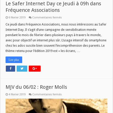
Le Safer Internet Day ce Jeudi à 09h dans
Fréquence Associations
sur
6 février 2019
Commentaires fermés
Le
Safer
Ce jeudi dans Fréquence Associations, nous nous intéressons au Safer
Internet
Internet Day. Il s’agit d’une campagne de sensibilisation menée
Day
ce
pendant le mois de février dans plusieurs pays à travers le monde,
Jeudi
avec pour objectif un internet plus sûr. L’usage intensif du smartphone
à
09h
chez les ados suscite bien souvent l’incompréhension des parents. Le
dans
Fréquence
thème retenu pour l’édition 2019 est « les écrans, …
Associations
Lire plus
MJV du 06/02 : Roger Molls
sur
4 février 2019
Commentaires fermés
MJV
du
06/02
:
Roger