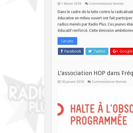
sur
1 février 2018
Commentaires fermés
EMISS
SPECI
Dans le cadre de la lutte contre la radicalisa
SUR
éducative en milieu ouvert ont fait participer
LE
FAIT
radios menés par Radio Plus. Ces jeunes étaie
RELIG
éducatif renforcé. Cette émission ambition
ET
LE
VIVRE
Lire plus
ENSE
CE
JEUDI
Facebook
Twitter
Google
A
11H
L’association HOP dans Fré
sur
18 janvier 2018
Commentaires fermés
L’as
HOP
dan
Fré
Asso