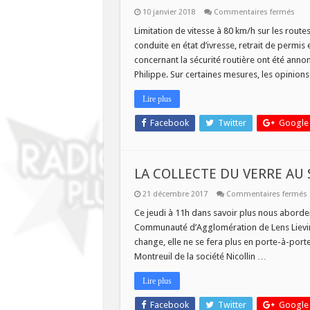
sur
10 janvier 2018
Commentaires fermés
L’
Aut
Limitation de vitesse à 80 km/h sur les rout
Clu
conduite en état d’ivresse, retrait de perm
du
Nor
concernant la sécurité routière ont été anno
de
Philippe. Sur certaines mesures, les opinion
la
Fran
dan
Lire plus
Fré
Asso
Facebook
Twitter
Google
LA COLLECTE DU VERRE AU 
21 décembre 2017
Commentaires fermés
Ce jeudi à 11h dans savoir plus nous abordero
Communauté d’Agglomération de Lens Lievin. E
change, elle ne se fera plus en porte-à-porte
Montreuil de la société Nicollin …
Lire plus
Facebook
Twitter
Google