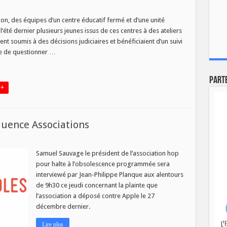
ION
ALE
tion, des équipes d’un centre éducatif fermé et d’une unité
 l’été dernier plusieurs jeunes issus de ces centres à des ateliers
nt soumis à des décisions judiciaires et bénéficiaient d’un suivi
IEUX
ne de questionner …
MBLE
Part
 +
quence Associations
sociation
Samuel Sauvage le président de l’association hop
s
pour halte à l’obsolescence programmée sera
quence
ciations
interviewé par Jean-Philippe Planque aux alentours
de 9h30 ce jeudi concernant la plainte que
l’association a déposé contre Apple le 27
décembre dernier.
Lire plus