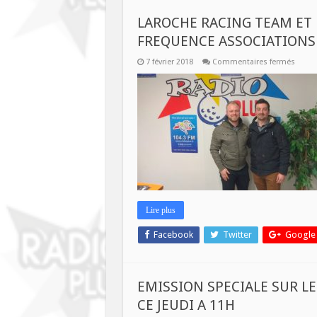
LAROCHE RACING TEAM ET
FREQUENCE ASSOCIATIONS
sur
7 février 2018
Commentaires fermés
LARO
RACI
TEAM
ET
LE
COMB
DES
SUPER
HERO
DANS
FREQ
ASSOC
Lire plus
Facebook
Twitter
Google
EMISSION SPECIALE SUR LE
CE JEUDI A 11H