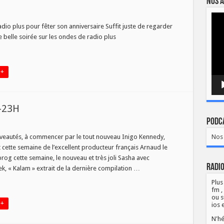
Nos a
Lect
vidé
Z
io plus pour fêter son anniversaire Suffit juste de regarder
HDAY
 belle soirée sur les ondes de radio plus
 +
-23H
Podca
noverdrive
uveautés, à commencer par le tout nouveau Inigo Kennedy,
Nos 
cette semaine de l’excellent producteur français Arnaud le
rog cette semaine, le nouveau et très joli Sasha avec
Radio
Nek, « Kalam » extrait de la dernière compilation …
Plus
fm ,
ou s
 +
ios 
N'hé