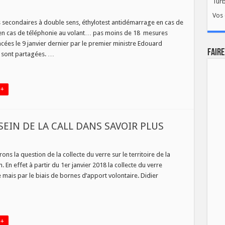
Tur
Vos 
omobile-
es secondaires à double sens, éthylotest antidémarrage en cas de
b
is en cas de téléphonie au volant… pas moins de 18 mesures
d
ncées le 9 janvier dernier par le premier ministre Edouard
FAIRE
s sont partagées. …
ce
s
quence
ciations
 +
SEIN DE LA CALL DANS SAVOIR PLUS
sur
LA
COLLECTE
ns la question de la collecte du verre sur le territoire de la
DU
n effet à partir du 1er janvier 2018 la collecte du verre
VERRE
AU
 mais par le biais de bornes d’apport volontaire. Didier
SEIN
DE
LA
CALL
DANS
SAVOIR
PLUS
 +