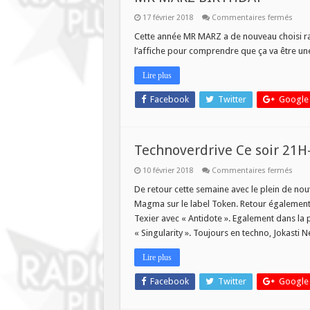
sur
17 février 2018
Commentaires fermés
MR
MAR
Cette année MR MARZ a de nouveau choisi rad
BIRT
l’affiche pour comprendre que ça va être une
Lire plus
Facebook
Twitter
Google
Technoverdrive Ce soir 21H
sur
10 février 2018
Commentaires fermés
Tech
Ce
De retour cette semaine avec le plein de no
soir
Magma sur le label Token. Retour également 
21H-
23H
Texier avec « Antidote ». Egalement dans la p
« Singularity ». Toujours en techno, Jokasti 
Lire plus
Facebook
Twitter
Google