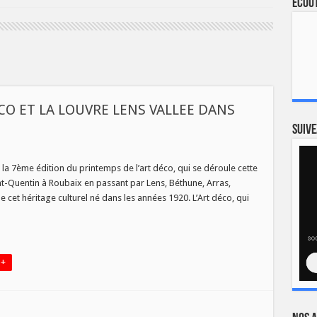
Ecout
CO ET LA LOUVRE LENS VALLEE DANS
Suive
TEMPS
 la 7ème édition du printemps de l’art déco, qui se déroule cette
int-Quentin à Roubaix en passant par Lens, Béthune, Arras,
O
e de cet héritage culturel né dans les années 1920. L’Art déco, qui
VRE
EE
S
IR
 +