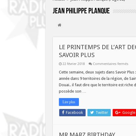
Jean Philippe Planque
LE PRINTEMPS DE L’ART DE
SAVOIR PLUS
sur
22 février 2018
Commentaires fermés
LE
PRIN
Cette semaine, deux sujets dans Savoir Plus :
DE
année dans 9 territoires de la région, de Sa
L’ART
DEC
Douai.. il faut dire que le territoire est rich
ET
possède son …
LA
LOU
LENS
Lire plus
VALL
DAN
SAVO
Facebook
Twitter
Google
PLUS
MR MARZ BIRTHDAY