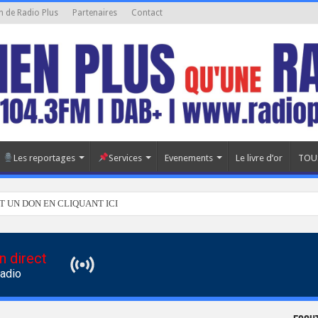
n de Radio Plus
Partenaires
Contact
Les reportages
Services
Evenements
Le livre d’or
TOU
T UN DON EN CLIQUANT ICI
n direct
Radio