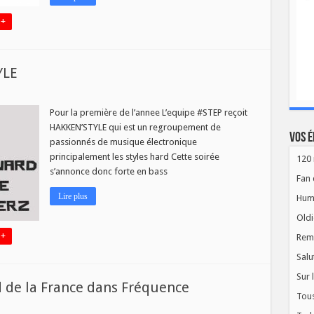
 +
YLE
EP
IAL
Pour la première de l’annee L’equipe #STEP reçoit
EN’STYLE
HAKKEN’STYLE qui est un regroupement de
Vos é
passionnés de musique électronique
principalement les styles hard Cette soirée
120 
s’annonce donc forte en bass
Fan 
Lire plus
Hum
Oldi
 +
Rem
Salu
Sur 
 de la France dans Fréquence
Tous