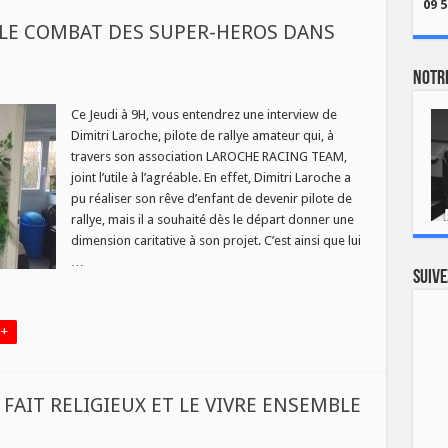
09 5
 LE COMBAT DES SUPER-HEROS DANS
Notre
CHE
NG
Ce Jeudi à 9H, vous entendrez une interview de
Dimitri Laroche, pilote de rallye amateur qui, à
travers son association LAROCHE RACING TEAM,
AT
joint l’utile à l’agréable. En effet, Dimitri Laroche a
-
pu réaliser son rêve d’enfant de devenir pilote de
S
rallye, mais il a souhaité dès le départ donner une
UENCE
dimension caritative à son projet. C’est ainsi que lui
IATIONS
…
Suive
 +
 FAIT RELIGIEUX ET LE VIVRE ENSEMBLE