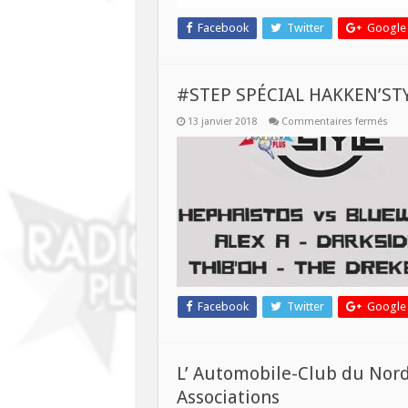
Facebook
Twitter
Google
#STEP SPÉCIAL HAKKEN’ST
sur
13 janvier 2018
Commentaires fermés
#ST
SPÉC
HAKK
Facebook
Twitter
Google
L’ Automobile-Club du Nord
Associations