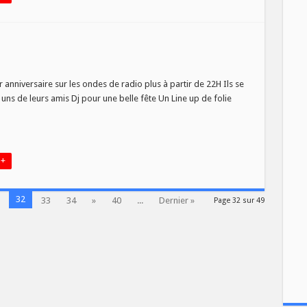
sur
THE
DREKERZ
anniversaire sur les ondes de radio plus à partir de 22H Ils se
BIRTHDAY
uns de leurs amis Dj pour une belle fête Un Line up de folie
 +
32
33
34
»
40
...
Dernier »
Page 32 sur 49