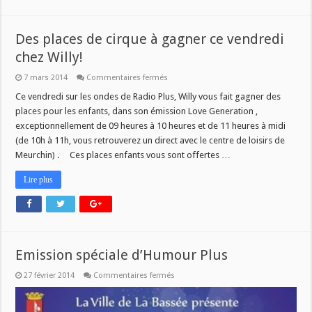
Des places de cirque à gagner ce vendredi
chez Willy!
sur
7 mars 2014
Commentaires fermés
Des
places
Ce vendredi sur les ondes de Radio Plus, Willy vous fait gagner des
de
places pour les enfants, dans son émission Love Generation ,
cirque
à
exceptionnellement de 09 heures à 10 heures et de 11 heures à midi
gagner
(de 10h à 11h, vous retrouverez un direct avec le centre de loisirs de
ce
vendredi
Meurchin) . Ces places enfants vous sont offertes …
chez
Willy!
Lire plus
Emission spéciale d’Humour Plus
sur
27 février 2014
Commentaires fermés
Emission
spéciale
d’Humour
Plus