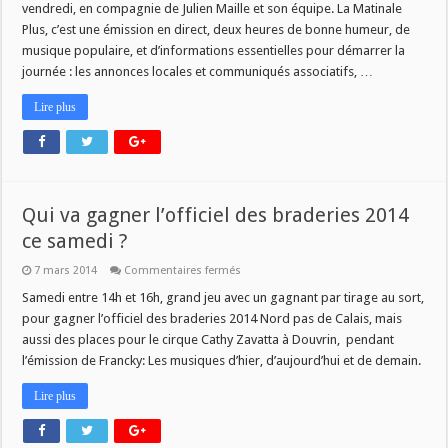
vendredi, en compagnie de Julien Maille et son équipe. La Matinale
Plus, c’est une émission en direct, deux heures de bonne humeur, de
musique populaire, et d’informations essentielles pour démarrer la
journée : les annonces locales et communiqués associatifs, …
Lire plus
Qui va gagner l’officiel des braderies 2014
ce samedi ?
sur
7 mars 2014
Commentaires fermés
Qui
va
Samedi entre 14h et 16h, grand jeu avec un gagnant par tirage au sort,
gagner
pour gagner l’officiel des braderies 2014 Nord pas de Calais, mais
l’officiel
des
aussi des places pour le cirque Cathy Zavatta à Douvrin, pendant
braderies
l’émission de Francky: Les musiques d’hier, d’aujourd’hui et de demain.
2014
ce
samedi
Lire plus
?