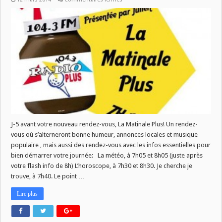
Vos
rubriques
de
la
Matinale
Plus
J-5 avant votre nouveau rendez-vous, La Matinale Plus! Un rendez-
vous où s’alterneront bonne humeur, annonces locales et musique
populaire , mais aussi des rendez-vous avec les infos essentielles pour
bien démarrer votre journée: La météo, à 7h05 et 8h05 (juste après
votre flash info de 8h) L’horoscope, à 7h30 et 8h30. Je cherche je
trouve, à 7h40. Le point …
Lire plus