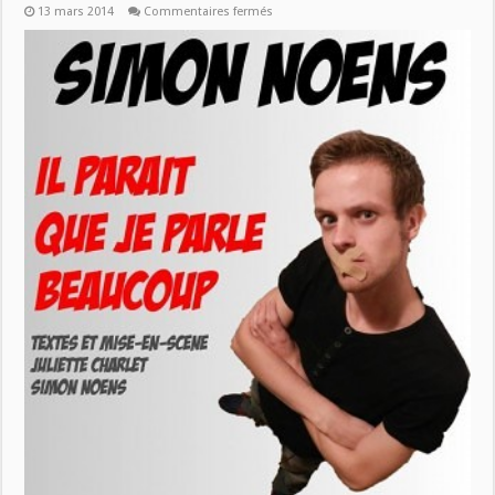
sur
13 mars 2014
Commentaires fermés
Samedi
15/3:
Simon
Noens
dans
Humour
Plus