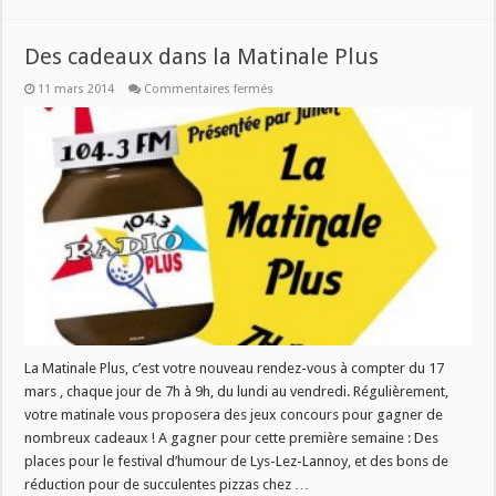
Des cadeaux dans la Matinale Plus
sur
11 mars 2014
Commentaires fermés
Des
cadeaux
dans
la
Matinale
Plus
La Matinale Plus, c’est votre nouveau rendez-vous à compter du 17
mars , chaque jour de 7h à 9h, du lundi au vendredi. Régulièrement,
votre matinale vous proposera des jeux concours pour gagner de
nombreux cadeaux ! A gagner pour cette première semaine : Des
places pour le festival d’humour de Lys-Lez-Lannoy, et des bons de
réduction pour de succulentes pizzas chez …